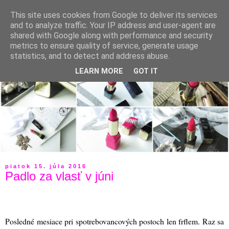
This site uses cookies from Google to deliver its services
and to analyze traffic. Your IP address and user-agent are
shared with Google along with performance and security
metrics to ensure quality of service, generate usage
statistics, and to detect and address abuse.
LEARN MORE
GOT IT
piatok 15. júla 2016
Padlo za vlasť v júni
Posledné mesiace pri spotrebovancových postoch len frflem. Raz sa