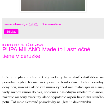
saveonbeauty
o
14:24
3 komentáre:
Zdieľať
pondelok 4. júla 2016
PUPA MILANO Made to Last: očné
tiene v ceruzke
Leto je v plnom prúde a kedy inokedy treba klásť zvlášť dôraz na
poriadnu výdrž líčenia, než práve v tomto čase. Lebo poriadny
očný tieň, riasenka alebo rúž musia vydržať minimálne spŕšku slanej
vody rovnou ranou do oka, spojenú s následným žmolením dlaňou,
zožratie asi tony zmrzliny alebo vypotenie aspoň hektolitra slaného
potu. Toť moje skromné požiadavky na „letnú“ dekoratívku
.