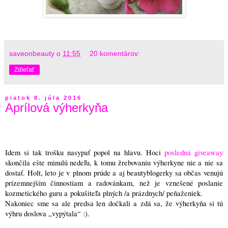
saveonbeauty
o
11:55
20 komentárov:
Zdieľať
piatok 8. júla 2016
Aprílová výherkyňa
Idem si tak trošku nasypať popol na hlavu. Hoci
posledná giveaway
skončila ešte minulú nedeľu, k tomu žrebovaniu výherkyne nie a nie sa
dostať. Holt, leto je v plnom prúde a aj beautyblogerky sa občas venujú
prízemnejším činnostiam a radovánkam, než je vznešené poslanie
kozmetického guru a pokušiteľa plných /a prázdnych/ peňaženiek.
Nakoniec sme sa ale predsa len dočkali a zdá sa, že výherkyňa si tú
výhru doslova „vypýtala“ :)
.