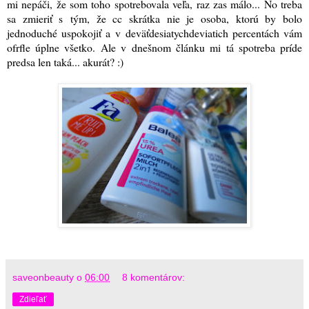
mi nepáči, že som toho spotrebovala veľa, raz zas málo... No treba
sa zmieriť s tým, že cc skrátka nie je osoba, ktorú by bolo
jednoduché uspokojiť a v deväťdesiatychdeviatich percentách vám
ofrfle úplne všetko. Ale v dnešnom článku mi tá spotreba príde
predsa len taká... akurát? :)
saveonbeauty
o
06:00
8 komentárov:
Zdieľať