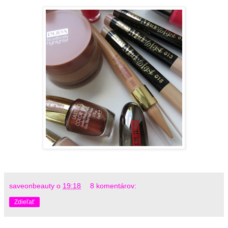
saveonbeauty
o
19:18
8 komentárov:
Zdieľať