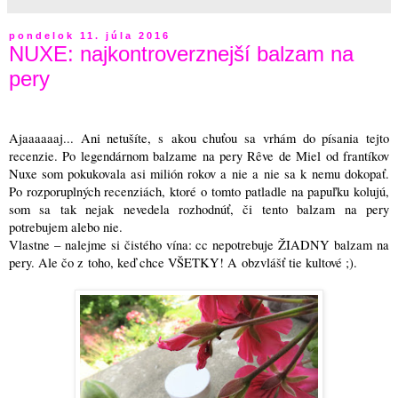
pondelok 11. júla 2016
NUXE: najkontroverznejší balzam na
pery
Ajaaaaaaj... Ani netušíte, s akou chuťou sa vrhám do písania tejto
recenzie. Po legendárnom balzame na pery Rêve de Miel od frantíkov
Nuxe som pokukovala asi milión rokov a nie a nie sa k nemu dokopať.
Po rozporuplných recenziách, ktoré o tomto patladle na papuľku kolujú,
som sa tak nejak nevedela rozhodnúť, či tento balzam na pery
potrebujem alebo nie.
Vlastne – nalejme si čistého vína: cc nepotrebuje ŽIADNY balzam na
pery. Ale čo z toho, keď chce VŠETKY! A obzvlášť tie kultové ;).