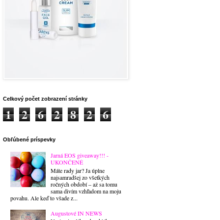
Celkový počet zobrazení stránky
1
2
6
2
8
2
6
Obľúbené príspevky
Jarná EOS giveaway!!! -
UKONČENÉ
Máte rady jar? Ja úplne
najsamradšej zo všetkých
ročných období – až sa tomu
sama divím vzhľadom na moju
povahu. Ale keď to všade z...
Augustové IN NEWS