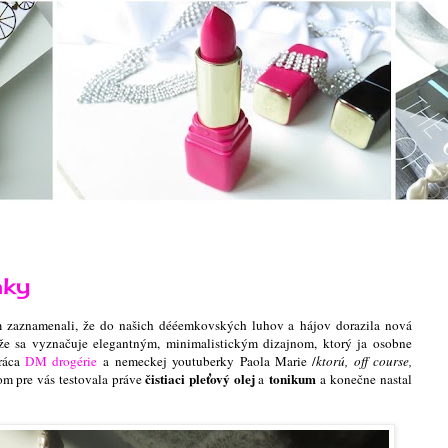
mky
 zaznamenali, že do našich dééemkovských luhov a hájov dorazila nová
 že sa vyznačuje elegantným, minimalistickým dizajnom, ktorý ja osobne
práca
DM drogérie
a nemeckej youtuberky Paola Marie /
ktorú, off course,
čistiaci pleťový olej
tonikum
om pre vás testovala práve
a
a konečne nastal