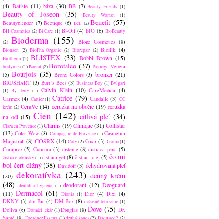
Batiste
(11)
báza
(30)
(4)
BB
(7)
Beauty Friends
(1)
Beauty of Joseon
(35)
Beauty Woman
(1)
Benefit
(57)
Beautyblender
(7)
Beetique
(6)
Bell
(2)
Bi-Oil
(4)
BIO
(6)
BH Cosmetics
(2)
Bi Care
(1)
BioBeauty
Bioderma
(155)
Bione Cosmetics
(8)
(2)
Biosilk
(4)
Bionsen
(2)
BioPha Organic
(2)
Biorepair
(2)
BLISTEX
(33)
Bobbi Brown
(15)
Biotherm
(2)
Borotalco
(37)
Bottega Veneta
bodymist
(1)
Boemi
(2)
Bourjois
(35)
bronzer
(21)
(5)
Bronx Colors
(3)
BRUSHART
(3)
Burt´s Bees
(3)
Business Boy
(1)
Bvlgari
Calvin Klein
(10)
CareMedica
(4)
(1)
By Terry
(1)
Catrice
(79)
Carmex
(4)
Caudalie
(3)
Cartier
(1)
CC
CeraVe
(14)
ceruzka na obočie
(19)
ceruzka
krém
(2)
Cien
(142)
citlivá pleť
(34)
na oči
(15)
Clarins
(19)
Clinique
(31)
Collistar
Clara en Provence
(1)
(13)
Color Wow
(8)
Cosmetici
Compagnie de Provence
(1)
COSRX
(14)
Magistrali
(8)
Coxir
(3)
Coty
(2)
Croma
(1)
Curaprox
(5)
Cuticura
(3)
čistenie
(8)
čistiaca pena
(5)
čo mi
čistiaci gél
(8)
čistiaci olej
(5)
čistiace obrúsky
(1)
bol čert dlžný
(38)
dehydrovaná pleť
Davidoff
(3)
dekoratívka
(243)
denný krém
(20)
(48)
deodorant
(12)
Deoguard
dentálna hygiena
(1)
Dermacol
(61)
(11)
Dior
(4)
Dixi
(4)
Dionis
(1)
DKNY
(3)
dm Bio
(4)
DM Box
(8)
dočasné tetovanie
(1)
Dove
(75)
Doliva
(6)
Douglas
(8)
Dr.
Domáci lekár
(1)
Santé
(8)
Dresdner Essenz
(1)
druhá šanca
(2)
Dsquared2
(2)