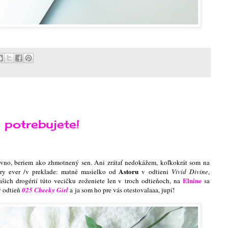
 potrebujete!
rovno, beriem ako zhmotnený sen. Ani zrátať nedokážem, koľkokrát som na
Astoru
ery ever /v preklade: matné masielko od
v odtieni
Vivid Divine
,
Elnine
ašich drogérií túto vecičku zoženiete len v troch odtieňoch, na
sa
ý odtieň
025 Cheeky Girl
a ja som ho pre vás otestovalaaa, jupí!