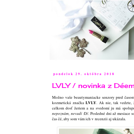
pondelok 29. októbra 2018
LVLY / novinka z Dée
Možno vaše beautymaniacke senzory pred časom
LVLY
kozmetická značka
. Ak nie, tak vedzte,
celkom dosť žeriem a na svedomí ju má spolu
nepoznám, nevadí
:D/. Posledné dni až mesiace s
čas čé, aby som vám ich v recenzii aj ukázala.