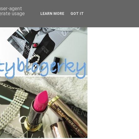
 user-agent
nerate usage
LEARN MORE
GOT IT