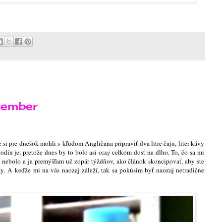
tember
 si pre dnešok mohli s kľudom Angličana pripraviť dva litre čaju, liter kávy
hodín je, pretože dnes by to bolo asi
ozaj
celkom dosť na dlho. To, čo sa mi
te nebolo a ja premýšľam už zopár týždňov, ako článok skoncipovať, aby ste
y. A keďže mi na vás naozaj záleží, tak sa pokúsim byť naozaj netradične