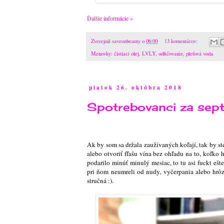
Ďalšie informácie »
Zverejnil
saveonbeauty
o
06:00
13 komentárov:
Menovky:
čistiaci olej
,
LVLY
,
odličovanie
,
pleťová voda
piatok 26. októbra 2018
Spotrebovanci za sep
Ak by som sa držala zaužívaných koľají, tak by ste
alebo otvoriť fľašu vína bez ohľadu na to, koľko 
podarilo minúť minulý mesiac, to tu asi fuckt eš
pri ňom neumreli od nudy, vyčerpania alebo hrôz
stručná :)
.