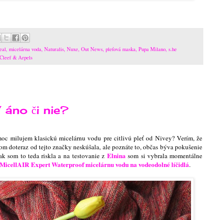
eal
,
micelárna voda
,
Naturalis
,
Nuxe
,
Out News
,
pleťová maska
,
Pupa Milano
,
s.he
Cleef & Arpels
áno či nie?
c milujem klasickú micelárnu vodu pre citlivú pleť od Nivey? Verím, že
som doteraz od tejto značky neskúšala, ale poznáte to, občas býva pokušenie
Elnina
tak som to teda riskla a na testovanie z
som si vybrala momentálne
MicellAIR Expert Waterproof micelárnu vodu na vodeodolné líčidlá
.