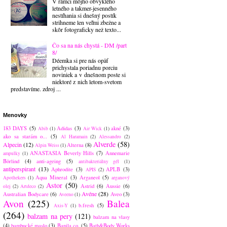
V rámci môjho obvyklého
letného a takmer-jesenného
nestíhania si dnešný postík
strihneme len veľmi zbežne a
skôr fotograficky než texto...
Čo sa na nás chystá - DM /part
8/
Déemka si pre nás opäť
prichystala poriadnu porciu
noviniek a v dnešnom poste si
niektoré z nich letom-svetom
predstavíme. zdroj ...
Menovky
183 DAYS
(5)
Adidas
(3)
akné
(3)
Abib
(1)
Air Wick
(1)
ako sa starám o...
(5)
Al Haramain
(2)
Alessandro
(2)
Alverde
(58)
Alpecin
(12)
Alterna
(8)
Alpin Weiss
(1)
ANASTASIA Beverly Hills
(7)
Annemarie
ampulky
(1)
Börlind
(4)
anti-ageing
(5)
antibakteriálny gél
(1)
antiperspirant
(13)
Aphrodite
(3)
APLB
(3)
APIS
(2)
Aqua Mineral
(3)
Arganeol
(5)
Apothekers
(1)
arganový
Astor
(50)
Astrid
(6)
Aussie
(6)
olej
(2)
Artdeco
(2)
Avéne
(28)
Australian Bodycare
(6)
Aveo
(3)
Aveeno
(1)
Avon
(225)
Balea
b.fresh
(5)
Axis-Y
(1)
(264)
balzam na pery
(121)
balzam na vlasy
(4)
bambucké maslo
(3)
Banila co.
(5)
Bath&Body Works