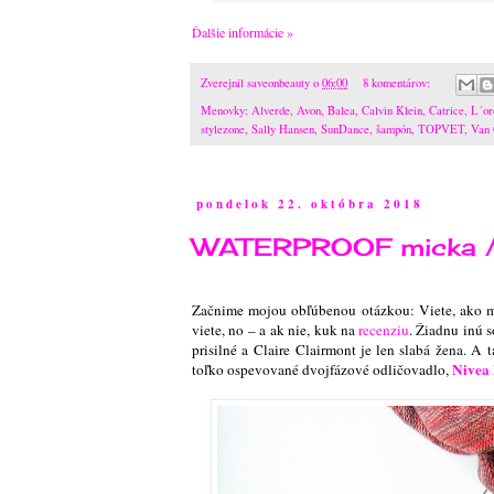
Ďalšie informácie »
Zverejnil
saveonbeauty
o
06:00
8 komentárov:
Menovky:
Alverde
,
Avon
,
Balea
,
Calvin Klein
,
Catrice
,
L´or
stylezone
,
Sally Hansen
,
SunDance
,
šampón
,
TOPVET
,
Van 
pondelok 22. októbra 2018
WATERPROOF micka / 
Začnime mojou obľúbenou otázkou: Viete, ako mo
viete, no – a ak nie, kuk na
recenziu
. Žiadnu inú 
prisilné a Claire Clairmont je len slabá žena. A 
Nivea 
toľko ospevované dvojfázové odličovadlo,