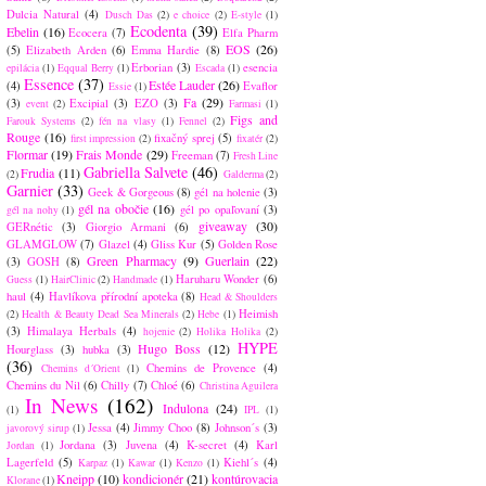
Dulcia Natural
(4)
Dusch Das
(2)
e choice
(2)
E-style
(1)
Ecodenta
(39)
Ebelin
(16)
Ecocera
(7)
Elfa Pharm
EOS
(26)
(5)
Elizabeth Arden
(6)
Emma Hardie
(8)
Erborian
(3)
esencia
epilácia
(1)
Eqqual Berry
(1)
Escada
(1)
Essence
(37)
Estée Lauder
(26)
(4)
Evaflor
Essie
(1)
Fa
(29)
(3)
Excipial
(3)
EZO
(3)
event
(2)
Farmasi
(1)
Figs and
Farouk Systems
(2)
fén na vlasy
(1)
Fennel
(2)
Rouge
(16)
fixačný sprej
(5)
first impression
(2)
fixatér
(2)
Flormar
(19)
Frais Monde
(29)
Freeman
(7)
Fresh Line
Gabriella Salvete
(46)
Frudia
(11)
(2)
Galderma
(2)
Garnier
(33)
Geek & Gorgeous
(8)
gél na holenie
(3)
gél na obočie
(16)
gél po opaľovaní
(3)
gél na nohy
(1)
giveaway
(30)
GERnétic
(3)
Giorgio Armani
(6)
GLAMGLOW
(7)
Glazel
(4)
Gliss Kur
(5)
Golden Rose
Green Pharmacy
(9)
Guerlain
(22)
(3)
GOSH
(8)
Haruharu Wonder
(6)
Guess
(1)
HairClinic
(2)
Handmade
(1)
haul
(4)
Havlíkova přírodní apoteka
(8)
Head & Shoulders
Heimish
(2)
Health & Beauty Dead Sea Minerals
(2)
Hebe
(1)
(3)
Himalaya Herbals
(4)
hojenie
(2)
Holika Holika
(2)
HYPE
Hugo Boss
(12)
Hourglass
(3)
hubka
(3)
(36)
Chemins de Provence
(4)
Chemins d´Orient
(1)
Chemins du Nil
(6)
Chilly
(7)
Chloé
(6)
Christina Aguilera
In News
(162)
Indulona
(24)
(1)
IPL
(1)
Jessa
(4)
Jimmy Choo
(8)
Johnson´s
(3)
javorový sirup
(1)
Jordana
(3)
Juvena
(4)
K-secret
(4)
Karl
Jordan
(1)
Lagerfeld
(5)
Kiehl´s
(4)
Karpaz
(1)
Kawar
(1)
Kenzo
(1)
Kneipp
(10)
kondicionér
(21)
kontúrovacia
Klorane
(1)