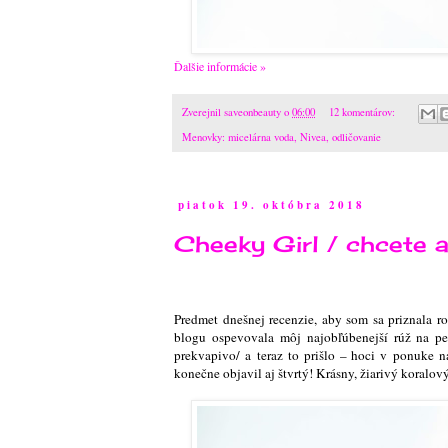
Ďalšie informácie »
Zverejnil
saveonbeauty
o
06:00
12 komentárov:
Menovky:
micelárna voda
,
Nivea
,
odličovanie
piatok 19. októbra 2018
Cheeky Girl / chcete a
Predmet dnešnej recenzie, aby som sa priznala 
blogu ospevovala môj najobľúbenejší rúž na p
prekvapivo/ a teraz to prišlo – hoci v ponuke n
konečne objavil aj štvrtý! Krásny, žiarivý koralov