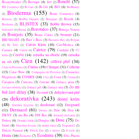
Benefit
(57)
Beautyblender
(7)
Beetique
(6)
Bell
(2)
Bi-Oil
(4)
BIO
(6)
BH Cosmetics
(2)
Bi Care
(1)
BioBeauty
Bioderma
(155)
Bione Cosmetics
(8)
(2)
Biosilk
(4)
Bionsen
(2)
BioPha Organic
(2)
Biorepair
(2)
BLISTEX
(33)
Bobbi Brown
(15)
Biotherm
(2)
Borotalco
(37)
Bottega Veneta
bodymist
(1)
Boemi
(2)
Bourjois
(35)
bronzer
(21)
(5)
Bronx Colors
(3)
BRUSHART
(3)
Burt´s Bees
(3)
Business Boy
(1)
Bvlgari
Calvin Klein
(10)
CareMedica
(4)
(1)
By Terry
(1)
Catrice
(79)
Carmex
(4)
Caudalie
(3)
Cartier
(1)
CC
CeraVe
(14)
ceruzka na obočie
(19)
ceruzka
krém
(2)
Cien
(142)
citlivá pleť
(34)
na oči
(15)
Clarins
(19)
Clinique
(31)
Collistar
Clara en Provence
(1)
(13)
Color Wow
(8)
Cosmetici
Compagnie de Provence
(1)
COSRX
(14)
Magistrali
(8)
Coxir
(3)
Coty
(2)
Croma
(1)
Curaprox
(5)
Cuticura
(3)
čistenie
(8)
čistiaca pena
(5)
čo mi
čistiaci gél
(8)
čistiaci olej
(5)
čistiace obrúsky
(1)
bol čert dlžný
(38)
dehydrovaná pleť
Davidoff
(3)
dekoratívka
(243)
denný krém
(20)
(48)
deodorant
(12)
Deoguard
dentálna hygiena
(1)
Dermacol
(61)
(11)
Dior
(4)
Dixi
(4)
Dionis
(1)
DKNY
(3)
dm Bio
(4)
DM Box
(8)
dočasné tetovanie
(1)
Dove
(75)
Doliva
(6)
Douglas
(8)
Dr.
Domáci lekár
(1)
Santé
(8)
Dresdner Essenz
(1)
druhá šanca
(2)
Dsquared2
(2)
Dulcia Natural
(4)
Dusch Das
(2)
e choice
(2)
E-style
(1)
Ecodenta
(39)
Ebelin
(16)
Ecocera
(7)
Elfa Pharm