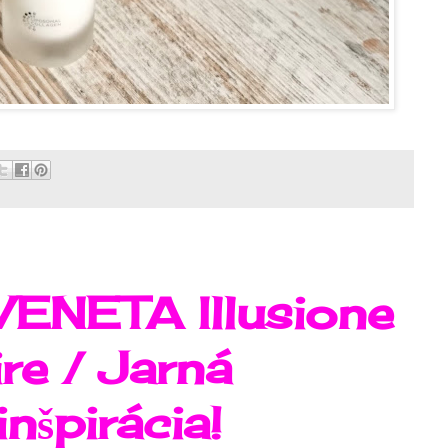
ENETA Illusione
re / Jarná
nšpirácia!