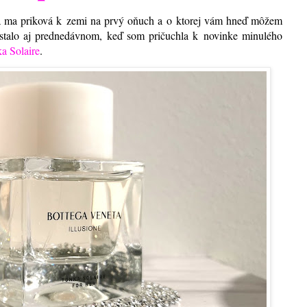
rá ma priková k zemi na prvý oňuch a o ktorej vám hneď môžem
stalo aj prednedávnom, keď som pričuchla k novinke minulého
 Solaire
.