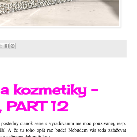
a kozmetiky -
, PART 12
 posledný článok série s vyraďovaním nie moc používanej, resp.
ší. A že tu toho opäť raz bude! Nebudem vás teda zaťažovať
c a začneme dekoratívkou.