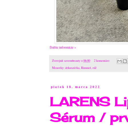
Ďalšie informácie »
Zverejnil
saveonbeauty
o
06:00
2 komentáre:
Menovky:
dekoratívka
,
Rimmel
,
rúž
piatok 18. marca 2022
LARENS Li
Sérum / pr