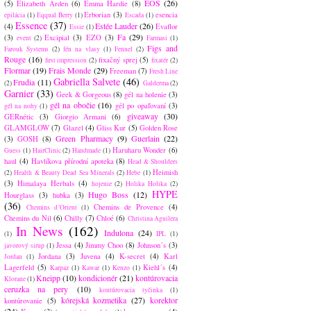
EOS
(26)
(5)
Elizabeth Arden
(6)
Emma Hardie
(8)
Erborian
(3)
esencia
epilácia
(1)
Eqqual Berry
(1)
Escada
(1)
Essence
(37)
Estée Lauder
(26)
(4)
Evaflor
Essie
(1)
Fa
(29)
(3)
Excipial
(3)
EZO
(3)
event
(2)
Farmasi
(1)
Figs and
Farouk Systems
(2)
fén na vlasy
(1)
Fennel
(2)
Rouge
(16)
fixačný sprej
(5)
first impression
(2)
fixatér
(2)
Flormar
(19)
Frais Monde
(29)
Freeman
(7)
Fresh Line
Gabriella Salvete
(46)
Frudia
(11)
(2)
Galderma
(2)
Garnier
(33)
Geek & Gorgeous
(8)
gél na holenie
(3)
gél na obočie
(16)
gél po opaľovaní
(3)
gél na nohy
(1)
giveaway
(30)
GERnétic
(3)
Giorgio Armani
(6)
GLAMGLOW
(7)
Glazel
(4)
Gliss Kur
(5)
Golden Rose
Green Pharmacy
(9)
Guerlain
(22)
(3)
GOSH
(8)
Haruharu Wonder
(6)
Guess
(1)
HairClinic
(2)
Handmade
(1)
haul
(4)
Havlíkova přírodní apoteka
(8)
Head & Shoulders
Heimish
(2)
Health & Beauty Dead Sea Minerals
(2)
Hebe
(1)
(3)
Himalaya Herbals
(4)
hojenie
(2)
Holika Holika
(2)
HYPE
Hugo Boss
(12)
Hourglass
(3)
hubka
(3)
(36)
Chemins de Provence
(4)
Chemins d´Orient
(1)
Chemins du Nil
(6)
Chilly
(7)
Chloé
(6)
Christina Aguilera
In News
(162)
Indulona
(24)
(1)
IPL
(1)
Jessa
(4)
Jimmy Choo
(8)
Johnson´s
(3)
javorový sirup
(1)
Jordana
(3)
Juvena
(4)
K-secret
(4)
Karl
Jordan
(1)
Lagerfeld
(5)
Kiehl´s
(4)
Karpaz
(1)
Kawar
(1)
Kenzo
(1)
Kneipp
(10)
kondicionér
(21)
kontúrovacia
Klorane
(1)
ceruzka na pery
(10)
kontúrovacia tyčinka
(1)
kórejská kozmetika
(27)
korektor
kontúrovanie
(5)
(24)