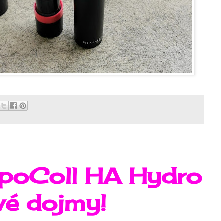
poColl HA Hydro
vé dojmy!