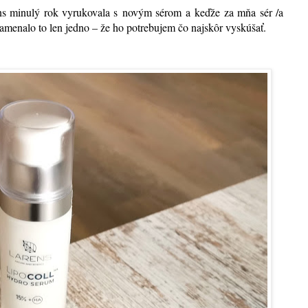
s minulý rok vyrukovala s novým sérom a keďže za mňa sér /a
namenalo to len jedno – že ho potrebujem čo najskôr vyskúšať.