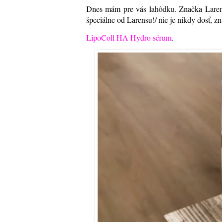
Dnes mám pre vás lahôdku. Značka Laren
špeciálne od Larensu!/ nie je nikdy dosť, z
LipoColl HA Hydro sérum
.