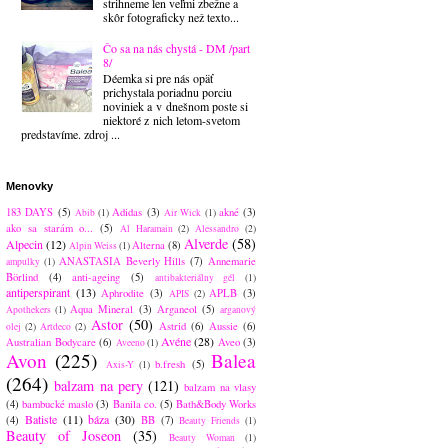
strihneme len veľmi zbežne a
skôr fotograficky než texto...
Čo sa na nás chystá - DM /part
8/
Déemka si pre nás opäť
prichystala poriadnu porciu
noviniek a v dnešnom poste si
niektoré z nich letom-svetom
predstavíme. zdroj ...
Menovky
183 DAYS
(5)
Adidas
(3)
akné
(3)
Abib
(1)
Air Wick
(1)
ako sa starám o...
(5)
Al Haramain
(2)
Alessandro
(2)
Alverde
(58)
Alpecin
(12)
Alterna
(8)
Alpin Weiss
(1)
ANASTASIA Beverly Hills
(7)
Annemarie
ampulky
(1)
Börlind
(4)
anti-ageing
(5)
antibakteriálny gél
(1)
antiperspirant
(13)
Aphrodite
(3)
APLB
(3)
APIS
(2)
Aqua Mineral
(3)
Arganeol
(5)
Apothekers
(1)
arganový
Astor
(50)
Astrid
(6)
Aussie
(6)
olej
(2)
Artdeco
(2)
Avéne
(28)
Australian Bodycare
(6)
Aveo
(3)
Aveeno
(1)
Avon
(225)
Balea
b.fresh
(5)
Axis-Y
(1)
(264)
balzam na pery
(121)
balzam na vlasy
(4)
bambucké maslo
(3)
Banila co.
(5)
Bath&Body Works
Batiste
(11)
báza
(30)
(4)
BB
(7)
Beauty Friends
(1)
Beauty of Joseon
(35)
Beauty Woman
(1)