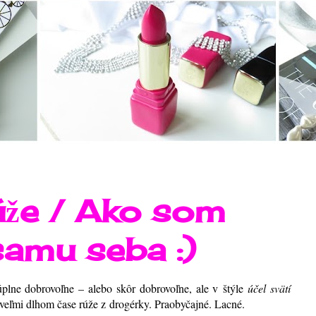
že / Ako som
samu seba :)
úplne dobrovoľne – alebo skôr dobrovoľne, ale v štýle
účel svätí
veľmi dlhom čase rúže z drogérky. Praobyčajné. Lacné.