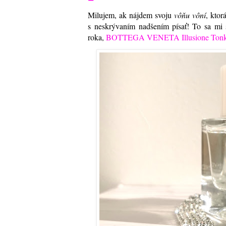
Milujem, ak nájdem svoju
vôňu vôní
, kto
s neskrývaním nadšením písať! To sa mi 
roka,
BOTTEGA VENETA Illusione Tonka