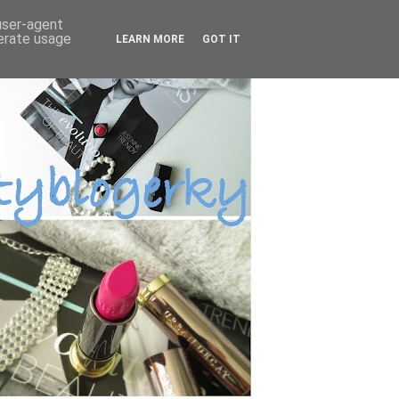
 user-agent
nerate usage
LEARN MORE
GOT IT