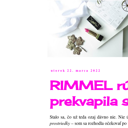
utorok 22. marca 2022
RIMMEL rú
prekvapila 
Stalo sa, čo už teda ozaj dávno nie. Nie 
prostriedky
– som sa rozhodla očekovať po 