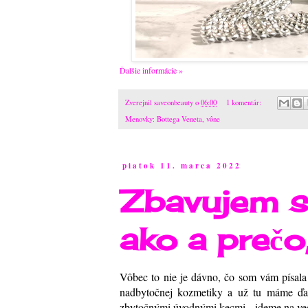
Ďalšie informácie »
Zverejnil
saveonbeauty
o
06:00
1 komentár:
Menovky:
Bottega Veneta
,
vône
piatok 11. marca 2022
Zbavujem s
ako a prečo
Vôbec to nie je dávno, čo som vám písala
nadbytočnej kozmetiky a už tu máme ďal
zbytočnými úvodnými kecmi - ideme na ve