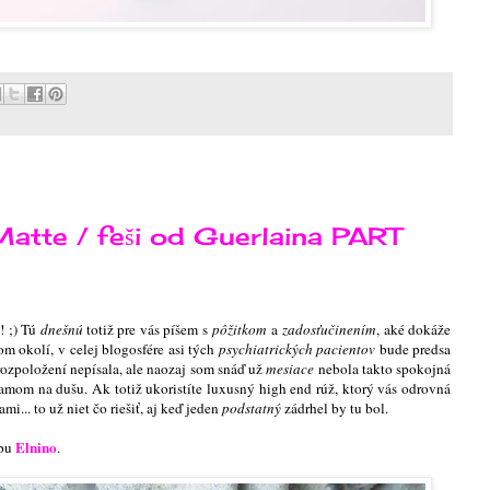
atte / feši od Guerlaina PART
! ;) Tú
dnešnú
totiž pre vás píšem s
pôžitkom
a
zadosťučinením
, aké dokáže
m okolí, v celej blogosfére asi tých
psychiatrických pacientov
bude predsa
ozpoložení nepísala, ale naozaj som snáď už
mesiace
nebola takto spokojná
zamom na dušu
. Ak totiž ukoristíte luxusný high end rúž, ktorý vás odrovná
i... to už niet čo riešiť, aj keď jeden
podstatný
zádrhel by tu bol.
Elnino
opu
.