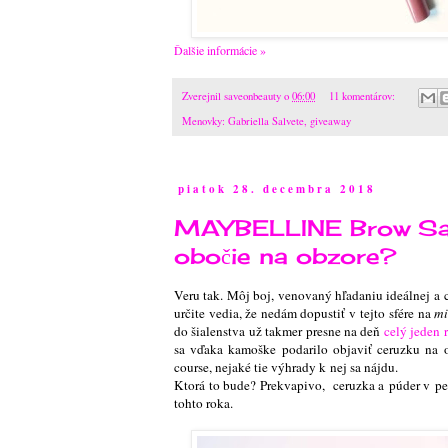
Ďalšie informácie »
Zverejnil
saveonbeauty
o
06:00
11 komentárov:
Menovky:
Gabriella Salvete
,
giveaway
piatok 28. decembra 2018
MAYBELLINE Brow Sati
obočie na obzore?
Veru tak. Môj boj, venovaný hľadaniu ideálnej a 
určite vedia, že nedám dopustiť v tejto sfére na
mi
do šialenstva už takmer presne na deň
celý jeden 
sa vďaka kamoške podarilo objaviť ceruzku na 
course, nejaké tie výhrady k nej sa nájdu.
Ktorá to bude? Prekvapivo,
ceruzka a púder v p
tohto roka
.