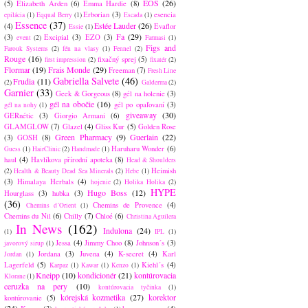
EOS
(26)
(5)
Elizabeth Arden
(6)
Emma Hardie
(8)
Erborian
(3)
esencia
epilácia
(1)
Eqqual Berry
(1)
Escada
(1)
Essence
(37)
Estée Lauder
(26)
(4)
Evaflor
Essie
(1)
Fa
(29)
(3)
Excipial
(3)
EZO
(3)
event
(2)
Farmasi
(1)
Figs and
Farouk Systems
(2)
fén na vlasy
(1)
Fennel
(2)
Rouge
(16)
fixačný sprej
(5)
first impression
(2)
fixatér
(2)
Flormar
(19)
Frais Monde
(29)
Freeman
(7)
Fresh Line
Gabriella Salvete
(46)
Frudia
(11)
(2)
Galderma
(2)
Garnier
(33)
Geek & Gorgeous
(8)
gél na holenie
(3)
gél na obočie
(16)
gél po opaľovaní
(3)
gél na nohy
(1)
giveaway
(30)
GERnétic
(3)
Giorgio Armani
(6)
GLAMGLOW
(7)
Glazel
(4)
Gliss Kur
(5)
Golden Rose
Green Pharmacy
(9)
Guerlain
(22)
(3)
GOSH
(8)
Haruharu Wonder
(6)
Guess
(1)
HairClinic
(2)
Handmade
(1)
haul
(4)
Havlíkova přírodní apoteka
(8)
Head & Shoulders
Heimish
(2)
Health & Beauty Dead Sea Minerals
(2)
Hebe
(1)
(3)
Himalaya Herbals
(4)
hojenie
(2)
Holika Holika
(2)
HYPE
Hugo Boss
(12)
Hourglass
(3)
hubka
(3)
(36)
Chemins de Provence
(4)
Chemins d´Orient
(1)
Chemins du Nil
(6)
Chilly
(7)
Chloé
(6)
Christina Aguilera
In News
(162)
Indulona
(24)
(1)
IPL
(1)
Jessa
(4)
Jimmy Choo
(8)
Johnson´s
(3)
javorový sirup
(1)
Jordana
(3)
Juvena
(4)
K-secret
(4)
Karl
Jordan
(1)
Lagerfeld
(5)
Kiehl´s
(4)
Karpaz
(1)
Kawar
(1)
Kenzo
(1)
Kneipp
(10)
kondicionér
(21)
kontúrovacia
Klorane
(1)
ceruzka na pery
(10)
kontúrovacia tyčinka
(1)
kórejská kozmetika
(27)
korektor
kontúrovanie
(5)
(24)