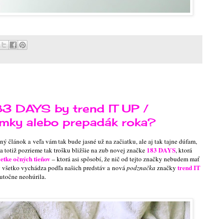
3 DAYS by trend IT UP /
emky alebo prepadák roka?
ný článok a veľa vám tak bude jasné už na začiatku, ale aj tak tajne dúfam,
183 DAYS
sa totiž pozrieme tak trošku bližšie na zub novej značke
, ktorá
etke očných tieňov
– ktorá asi spôsobí, že nič od tejto značky nebudem mať
trend IT
dy všetko vychádza podľa našich predstáv a nová
podznačka
značky
utočne neohúrila.