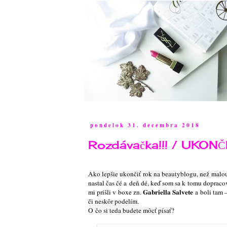
pondelok 31. decembra 2018
Rozdávačka!!! / UKON
Ako lepšie ukončiť rok na beautyblogu, než malo
nastal čas čé a deň dé, keď som sa k tomu dopracov
Gabriella Salvete
mi prišli v boxe zn.
a boli tam 
či neskôr podelím.
O čo si teda budete môcť písať?