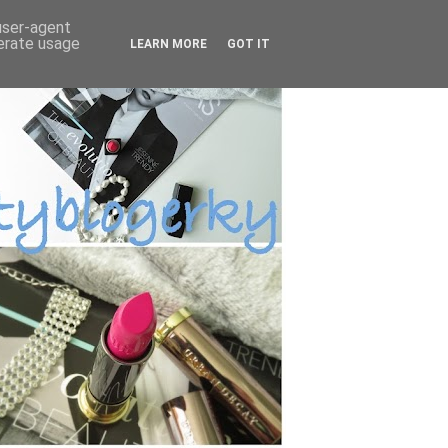
 user-agent
nerate usage
LEARN MORE
GOT IT