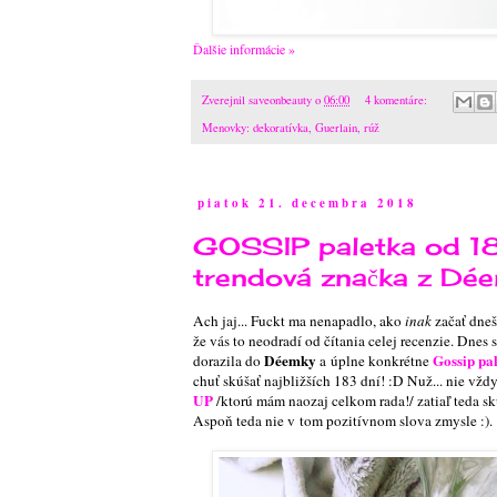
Ďalšie informácie »
Zverejnil
saveonbeauty
o
06:00
4 komentáre:
Menovky:
dekoratívka
,
Guerlain
,
rúž
piatok 21. decembra 2018
GOSSIP paletka od 18
trendová značka z Dé
Ach jaj... Fuckt ma nenapadlo, ako
inak
začať dneš
že vás to neodradí od čítania celej recenzie. Dnes 
Déemky
Gossip pal
dorazila do
a úplne konkrétne
chuť skúšať najbližších 183 dní! :D Nuž... nie vž
UP
/ktorú mám naozaj celkom rada!/ zatiaľ teda sk
Aspoň teda nie v tom pozitívnom slova zmysle :)
.