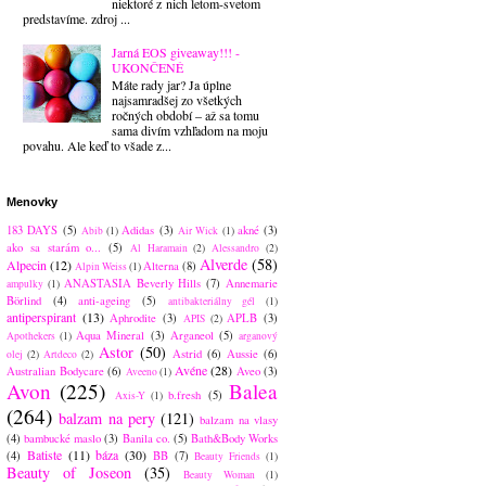
niektoré z nich letom-svetom
predstavíme. zdroj ...
Jarná EOS giveaway!!! -
UKONČENÉ
Máte rady jar? Ja úplne
najsamradšej zo všetkých
ročných období – až sa tomu
sama divím vzhľadom na moju
povahu. Ale keď to všade z...
Menovky
183 DAYS
(5)
Adidas
(3)
akné
(3)
Abib
(1)
Air Wick
(1)
ako sa starám o...
(5)
Al Haramain
(2)
Alessandro
(2)
Alverde
(58)
Alpecin
(12)
Alterna
(8)
Alpin Weiss
(1)
ANASTASIA Beverly Hills
(7)
Annemarie
ampulky
(1)
Börlind
(4)
anti-ageing
(5)
antibakteriálny gél
(1)
antiperspirant
(13)
Aphrodite
(3)
APLB
(3)
APIS
(2)
Aqua Mineral
(3)
Arganeol
(5)
Apothekers
(1)
arganový
Astor
(50)
Astrid
(6)
Aussie
(6)
olej
(2)
Artdeco
(2)
Avéne
(28)
Australian Bodycare
(6)
Aveo
(3)
Aveeno
(1)
Avon
(225)
Balea
b.fresh
(5)
Axis-Y
(1)
(264)
balzam na pery
(121)
balzam na vlasy
(4)
bambucké maslo
(3)
Banila co.
(5)
Bath&Body Works
Batiste
(11)
báza
(30)
(4)
BB
(7)
Beauty Friends
(1)
Beauty of Joseon
(35)
Beauty Woman
(1)