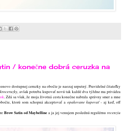
n / konečne dobrá ceruzka na
cenovo dostupnej ceruzky na obočie je naozaj urputný. Pravidelné čitateľky
kroceruzky
, avšak potreba kupovať novú tak každé dva týždne ma privádza
rok
. Zdá sa však, že moja životná cesta konečne nabrala správny smer a mne
obočie, ktorú som schopná akceptovať a
opakovane kupovať
- aj keď, off
Brow Satin od Maybelline
ere
a ja jej venujem poslednú regulérnu
recenziu