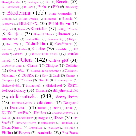
Benefit
(57)
Beautyblender
(7)
Beetique
(6)
Bell
(2)
Bi-Oil
(4)
BIO
(6)
BH Cosmetics
(2)
Bi Care
(1)
BioBeauty
Bioderma
(155)
Bione Cosmetics
(8)
(2)
Biosilk
(4)
Bionsen
(2)
BioPha Organic
(2)
Biorepair
(2)
BLISTEX
(33)
Bobbi Brown
(15)
Biotherm
(2)
Borotalco
(37)
Bottega Veneta
bodymist
(1)
Boemi
(2)
Bourjois
(35)
bronzer
(21)
(5)
Bronx Colors
(3)
BRUSHART
(3)
Burt´s Bees
(3)
Business Boy
(1)
Bvlgari
Calvin Klein
(10)
CareMedica
(4)
(1)
By Terry
(1)
Catrice
(79)
Carmex
(4)
Caudalie
(3)
Cartier
(1)
CC
CeraVe
(14)
ceruzka na obočie
(19)
ceruzka
krém
(2)
Cien
(142)
citlivá pleť
(34)
na oči
(15)
Clarins
(19)
Clinique
(31)
Collistar
Clara en Provence
(1)
(13)
Color Wow
(8)
Cosmetici
Compagnie de Provence
(1)
COSRX
(14)
Magistrali
(8)
Coxir
(3)
Coty
(2)
Croma
(1)
Curaprox
(5)
Cuticura
(3)
čistenie
(8)
čistiaca pena
(5)
čo mi
čistiaci gél
(8)
čistiaci olej
(5)
čistiace obrúsky
(1)
bol čert dlžný
(38)
dehydrovaná pleť
Davidoff
(3)
dekoratívka
(243)
denný krém
(20)
(48)
deodorant
(12)
Deoguard
dentálna hygiena
(1)
Dermacol
(61)
(11)
Dior
(4)
Dixi
(4)
Dionis
(1)
DKNY
(3)
dm Bio
(4)
DM Box
(8)
dočasné tetovanie
(1)
Dove
(75)
Doliva
(6)
Douglas
(8)
Dr.
Domáci lekár
(1)
Santé
(8)
Dresdner Essenz
(1)
druhá šanca
(2)
Dsquared2
(2)
Dulcia Natural
(4)
Dusch Das
(2)
e choice
(2)
E-style
(1)
Ecodenta
(39)
Ebelin
(16)
Ecocera
(7)
Elfa Pharm