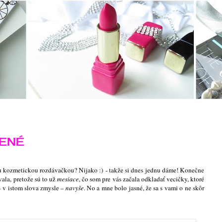
ČENÉ
u kozmetickou rozdávačkou? Nijako :)
- takže si dnes jednu dáme! Konečne
ala, pretože sú to už
mesiace
, čo som pre vás začala odkladať vecičky, ktoré
– v istom slova zmysle –
navyše
. No a mne bolo jasné, že sa s vami o ne skôr