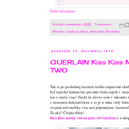
Ďalšie informácie »
Zverejnil
saveonbeauty
o
06:00
5 komentárov:
Menovky:
ceruzka na obočie
,
dekoratívka
,
Maybelline
pondelok 24. decembra 2018
GUERLAIN Kiss Kiss M
TWO
Tak si po poslednej recenzii trošku napravme chuť
byť typické hádam len pre mňa /teda aspoň v mojo
len o niečo viac
/. Fuckt že
dávno
som v takomto r
s luxusnou dekoratívkou a to je u mňa vždy bal
svojimi užívateľsky viac než príjemnými vlastnosťam
Že aký? Čítajte ďalej!
Kiss Kiss matný rúž na pery od Guerlain
z e-sh