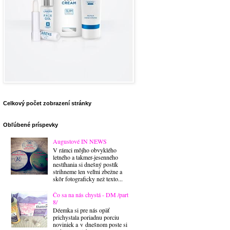
Celkový počet zobrazení stránky
Obľúbené príspevky
Augustové IN NEWS
V rámci môjho obvyklého
letného a takmer-jesenného
nestíhania si dnešný postík
strihneme len veľmi zbežne a
skôr fotograficky než texto...
Čo sa na nás chystá - DM /part
8/
Déemka si pre nás opäť
prichystala poriadnu porciu
noviniek a v dnešnom poste si