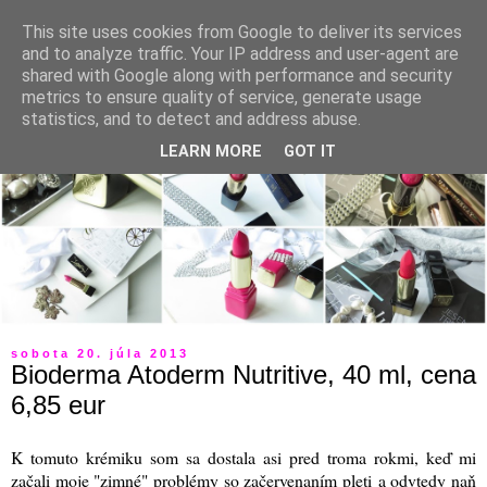
This site uses cookies from Google to deliver its services
and to analyze traffic. Your IP address and user-agent are
shared with Google along with performance and security
metrics to ensure quality of service, generate usage
statistics, and to detect and address abuse.
LEARN MORE
GOT IT
sobota 20. júla 2013
Bioderma Atoderm Nutritive, 40 ml, cena
6,85 eur
K tomuto krémiku som sa dostala asi pred troma rokmi, keď mi
začali moje "zimné" problémy so začervenaním pleti a odvtedy naň