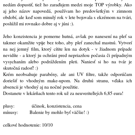
nedám dopustiť, tiež ho zaraďujem medzi moje TOP výrobky. Ako
aj jeho názov napovedá, používam ho predovšetkým v zimnom
období, ale keď som minulý rok v lete bojovala s ekzémom na tvári,
poslúžil mi rovnako dobre aj v júni :).
Jeho konzistencia je pomerne hutná, avšak po nanesení na pleť sa
takmer okamžite vpije bez toho, aby pleť zanechal mastnú. Vytvorí
na nej jemný film, ktorý cítite len na dotyk - v žiadnom prípade
nevidíte - a ktorý ju ochráni pred nepriazňou počasia či prípadným
vysychaním alebo podráždením pleti. Naniesť si ho na tvár je
skutočná radosť! :)
Krém neobsahuje parabény, ale ani UV filtre, takže odporúčam
doriešiť to vhodným make-upom. Na druhú stranu, vďaka ich
absencii je vhodný aj na nočné použitie.
Dostanete v lekárňach tento rok už za neuveriteľných 6,85 eura!
plusy: účinok, konzistencia, cena
mínusy: Balenie by mohlo byť väčšie! :)
celkové hodnotenie: 10/10