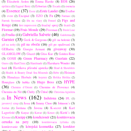
EOS
(26)
(5)
Elizabeth Arden
(6)
Emma Hardie
(8)
Erborian
(3)
esencia
epilácia
(1)
Eqqual Berry
(1)
Escada
(1)
Essence
(37)
Estée Lauder
(26)
(4)
Evaflor
Essie
(1)
Fa
(29)
(3)
Excipial
(3)
EZO
(3)
event
(2)
Farmasi
(1)
Figs and
Farouk Systems
(2)
fén na vlasy
(1)
Fennel
(2)
Rouge
(16)
fixačný sprej
(5)
first impression
(2)
fixatér
(2)
Flormar
(19)
Frais Monde
(29)
Freeman
(7)
Fresh Line
Gabriella Salvete
(46)
Frudia
(11)
(2)
Galderma
(2)
Garnier
(33)
Geek & Gorgeous
(8)
gél na holenie
(3)
gél na obočie
(16)
gél po opaľovaní
(3)
gél na nohy
(1)
giveaway
(30)
GERnétic
(3)
Giorgio Armani
(6)
GLAMGLOW
(7)
Glazel
(4)
Gliss Kur
(5)
Golden Rose
Green Pharmacy
(9)
Guerlain
(22)
(3)
GOSH
(8)
Haruharu Wonder
(6)
Guess
(1)
HairClinic
(2)
Handmade
(1)
haul
(4)
Havlíkova přírodní apoteka
(8)
Head & Shoulders
Heimish
(2)
Health & Beauty Dead Sea Minerals
(2)
Hebe
(1)
(3)
Himalaya Herbals
(4)
hojenie
(2)
Holika Holika
(2)
HYPE
Hugo Boss
(12)
Hourglass
(3)
hubka
(3)
(36)
Chemins de Provence
(4)
Chemins d´Orient
(1)
Chemins du Nil
(6)
Chilly
(7)
Chloé
(6)
Christina Aguilera
In News
(162)
Indulona
(24)
(1)
IPL
(1)
Jessa
(4)
Jimmy Choo
(8)
Johnson´s
(3)
javorový sirup
(1)
Jordana
(3)
Juvena
(4)
K-secret
(4)
Karl
Jordan
(1)
Lagerfeld
(5)
Kiehl´s
(4)
Karpaz
(1)
Kawar
(1)
Kenzo
(1)
Kneipp
(10)
kondicionér
(21)
kontúrovacia
Klorane
(1)
ceruzka na pery
(10)
kontúrovacia tyčinka
(1)
kórejská kozmetika
(27)
korektor
kontúrovanie
(5)
(24)