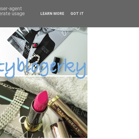
 user-agent
nerate usage
LEARN MORE
GOT IT