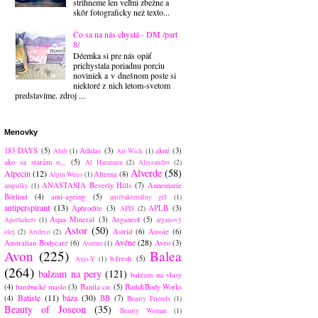
strihneme len veľmi zbežne a
skôr fotograficky než texto...
Čo sa na nás chystá - DM /part
8/
Déemka si pre nás opäť
prichystala poriadnu porciu
noviniek a v dnešnom poste si
niektoré z nich letom-svetom
predstavíme. zdroj ...
Menovky
183 DAYS
(5)
Adidas
(3)
akné
(3)
Abib
(1)
Air Wick
(1)
ako sa starám o...
(5)
Al Haramain
(2)
Alessandro
(2)
Alverde
(58)
Alpecin
(12)
Alterna
(8)
Alpin Weiss
(1)
ANASTASIA Beverly Hills
(7)
Annemarie
ampulky
(1)
Börlind
(4)
anti-ageing
(5)
antibakteriálny gél
(1)
antiperspirant
(13)
Aphrodite
(3)
APLB
(3)
APIS
(2)
Aqua Mineral
(3)
Arganeol
(5)
Apothekers
(1)
arganový
Astor
(50)
Astrid
(6)
Aussie
(6)
olej
(2)
Artdeco
(2)
Avéne
(28)
Australian Bodycare
(6)
Aveo
(3)
Aveeno
(1)
Avon
(225)
Balea
b.fresh
(5)
Axis-Y
(1)
(264)
balzam na pery
(121)
balzam na vlasy
(4)
bambucké maslo
(3)
Banila co.
(5)
Bath&Body Works
Batiste
(11)
báza
(30)
(4)
BB
(7)
Beauty Friends
(1)
Beauty of Joseon
(35)
Beauty Woman
(1)