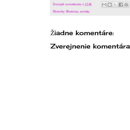
Zverejnil
saveonbeauty
o
13:46
Menovky:
Bioderma
,
novinky
Žiadne komentáre:
Zverejnenie komentára