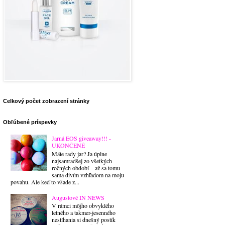
Celkový počet zobrazení stránky
Obľúbené príspevky
Jarná EOS giveaway!!! -
UKONČENÉ
Máte rady jar? Ja úplne
najsamradšej zo všetkých
ročných období – až sa tomu
sama divím vzhľadom na moju
povahu. Ale keď to všade z...
Augustové IN NEWS
V rámci môjho obvyklého
letného a takmer-jesenného
nestíhania si dnešný postík