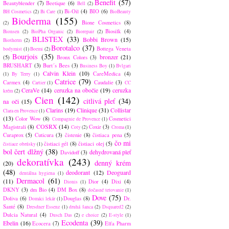
Benefit
(57)
Beautyblender
(7)
Beetique
(6)
Bell
(2)
Bi-Oil
(4)
BIO
(6)
BH Cosmetics
(2)
Bi Care
(1)
BioBeauty
Bioderma
(155)
Bione Cosmetics
(8)
(2)
Biosilk
(4)
Bionsen
(2)
BioPha Organic
(2)
Biorepair
(2)
BLISTEX
(33)
Bobbi Brown
(15)
Biotherm
(2)
Borotalco
(37)
Bottega Veneta
bodymist
(1)
Boemi
(2)
Bourjois
(35)
bronzer
(21)
(5)
Bronx Colors
(3)
BRUSHART
(3)
Burt´s Bees
(3)
Business Boy
(1)
Bvlgari
Calvin Klein
(10)
CareMedica
(4)
(1)
By Terry
(1)
Catrice
(79)
Carmex
(4)
Caudalie
(3)
Cartier
(1)
CC
CeraVe
(14)
ceruzka na obočie
(19)
ceruzka
krém
(2)
Cien
(142)
citlivá pleť
(34)
na oči
(15)
Clarins
(19)
Clinique
(31)
Collistar
Clara en Provence
(1)
(13)
Color Wow
(8)
Cosmetici
Compagnie de Provence
(1)
COSRX
(14)
Magistrali
(8)
Coxir
(3)
Coty
(2)
Croma
(1)
Curaprox
(5)
Cuticura
(3)
čistenie
(8)
čistiaca pena
(5)
čo mi
čistiaci gél
(8)
čistiaci olej
(5)
čistiace obrúsky
(1)
bol čert dlžný
(38)
dehydrovaná pleť
Davidoff
(3)
dekoratívka
(243)
denný krém
(20)
(48)
deodorant
(12)
Deoguard
dentálna hygiena
(1)
Dermacol
(61)
(11)
Dior
(4)
Dixi
(4)
Dionis
(1)
DKNY
(3)
dm Bio
(4)
DM Box
(8)
dočasné tetovanie
(1)
Dove
(75)
Doliva
(6)
Douglas
(8)
Dr.
Domáci lekár
(1)
Santé
(8)
Dresdner Essenz
(1)
druhá šanca
(2)
Dsquared2
(2)
Dulcia Natural
(4)
Dusch Das
(2)
e choice
(2)
E-style
(1)
Ecodenta
(39)
Ebelin
(16)
Ecocera
(7)
Elfa Pharm