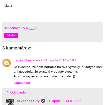
- claire -
saveonbeauty
o
12:38
Zdieľať
6 komentárov:
Lenka Brestenská
21. apríla 2014 o 16:16
Je zvláštne, že som natrafila na dva výrobky, o ktorých som
ani nevedela, že existujú v beauty svete :)).
A po Tvojej recenzii ani chýbať nebudú :)):
Odpovedať
Odpovede
saveonbeauty
21. apríla 2014 o 16:35