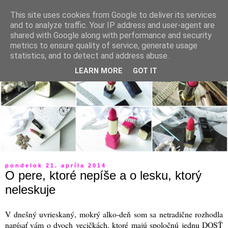
This site uses cookies from Google to deliver its services
and to analyze traffic. Your IP address and user-agent are
shared with Google along with performance and security
metrics to ensure quality of service, generate usage
statistics, and to detect and address abuse.
LEARN MORE
GOT IT
pondelok 21. apríla 2014
O pere, ktoré nepíše a o lesku, ktorý
neleskuje
V dnešný uvrieskaný, mokrý alko-deň som sa netradične rozhodla
napísať vám o dvoch vecičkách, ktoré majú spoločnú jednu DOSŤ