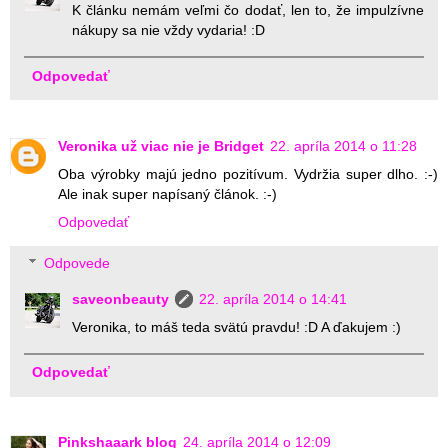
K článku nemám veľmi čo dodať, len to, že impulzívne
nákupy sa nie vždy vydaria! :D
Odpovedať
Veronika už viac nie je Bridget
22. apríla 2014 o 11:28
Oba výrobky majú jedno pozitívum. Vydržia super dlho. :-)
Ale inak super napísaný článok. :-)
Odpovedať
Odpovede
saveonbeauty
22. apríla 2014 o 14:41
Veronika, to máš teda svätú pravdu! :D A ďakujem :)
Odpovedať
Pinkshaaark blog
24. apríla 2014 o 12:09