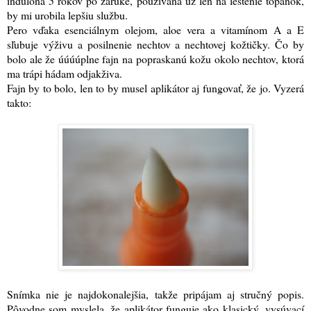
indulona 5 rokov po záruke, používaná už len na leštenie topánok,
by mi urobila lepšiu službu.
Pero vďaka esenciálnym olejom, aloe vera a vitamínom A a E
sľubuje výživu a posilnenie nechtov a nechtovej kožtičky. Čo by
bolo ale že úúúúplne fajn na popraskanú kožu okolo nechtov, ktorá
ma trápi hádam odjakživa.
Fajn by to bolo, len to by musel aplikátor aj fungovať, že jo. Vyzerá
takto:
Snímka nie je najdokonalejšia, takže pripájam aj stručný popis.
Pôvodne som myslela, že aplikátor funguje ako klasický, vysúvací