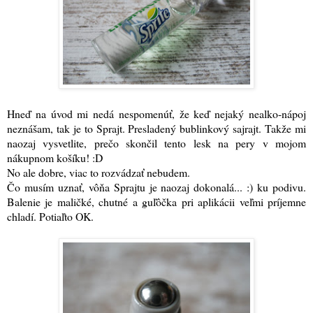
Hneď na úvod mi nedá nespomenúť, že keď nejaký nealko-nápoj
neznášam, tak je to Sprajt. Presladený bublinkový sajrajt. Takže mi
naozaj vysvetlite, prečo skončil tento lesk na pery v mojom
nákupnom košíku! :D
No ale dobre, viac to rozvádzať nebudem.
Čo musím uznať, vôňa Sprajtu je naozaj dokonalá... :) ku podivu.
Balenie je maličké, chutné a guľôčka pri aplikácii veľmi príjemne
chladí. Potiaľto OK.