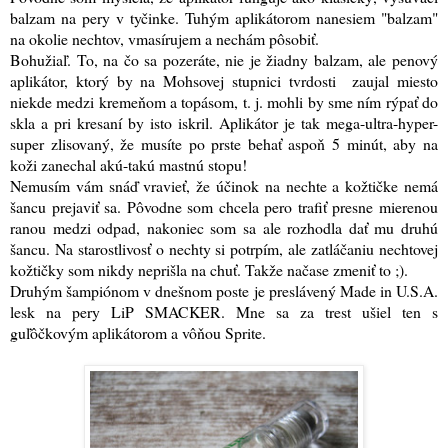
balzam na pery v tyčinke. Tuhým aplikátorom nanesiem "balzam"
na okolie nechtov, vmasírujem a nechám pôsobiť.
Bohužiaľ. To, na čo sa pozeráte, nie je žiadny balzam, ale penový
aplikátor, ktorý by na Mohsovej stupnici tvrdosti zaujal miesto
niekde medzi kremeňom a topásom, t. j. mohli by sme ním rýpať do
skla a pri kresaní by isto iskril. Aplikátor je tak mega-ultra-hyper-
super zlisovaný, že musíte po prste behať aspoň 5 minút, aby na
koži zanechal akú-takú mastnú stopu!
Nemusím vám snáď vravieť, že účinok na nechte a kožtičke nemá
šancu prejaviť sa. Pôvodne som chcela pero trafiť presne mierenou
ranou medzi odpad, nakoniec som sa ale rozhodla dať mu druhú
šancu. Na starostlivosť o nechty si potrpím, ale zatláčaniu nechtovej
kožtičky som nikdy neprišla na chuť. Takže načase zmeniť to ;).
Druhým šampiónom v dnešnom poste je preslávený Made in U.S.A.
lesk na pery LiP SMACKER. Mne sa za trest ušiel ten s
guľôčkovým aplikátorom a vôňou Sprite.