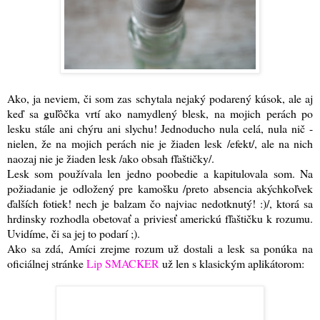
Ako, ja neviem, či som zas schytala nejaký podarený kúsok, ale aj
keď sa guľôčka vrtí ako namydlený blesk, na mojich perách po
lesku stále ani chýru ani slychu! Jednoducho nula celá, nula nič -
nielen, že na mojich perách nie je žiaden lesk /efekt/, ale na nich
naozaj nie je žiaden lesk /ako obsah fľaštičky/.
Lesk som používala len jedno poobedie a kapitulovala som. Na
požiadanie je odložený pre kamošku /preto absencia akýchkoľvek
ďalších fotiek! nech je balzam čo najviac nedotknutý! :)/, ktorá sa
hrdinsky rozhodla obetovať a priviesť americkú fľaštičku k rozumu.
Uvidíme, či sa jej to podarí ;).
Ako sa zdá, Amíci zrejme rozum už dostali a lesk sa ponúka na
oficiálnej stránke
Lip SMACKER
už len s klasickým aplikátorom: