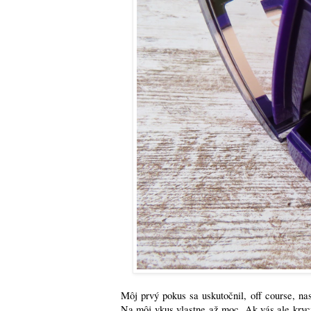
Môj prvý pokus sa uskutočnil, off course, na
Na môj vkus vlastne až moc. Ak vás ale kryci