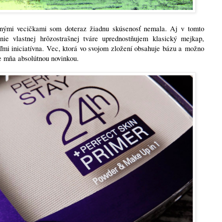
nými vecičkami som doteraz žiadnu skúsenosť nemala. Aj v tomto
e vlastnej hrôzostrašnej tváre uprednostňujem klasický mejkap,
ľmi iniciatívna. Vec, ktorá vo svojom zložení obsahuje bázu a možno
re mňa absolútnou novinkou.