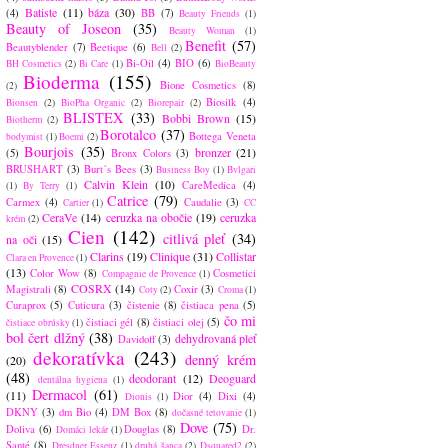
Batiste
(11)
báza
(30)
(4)
BB
(7)
Beauty Friends
(1)
Beauty of Joseon
(35)
Beauty Woman
(1)
Benefit
(57)
Beautyblender
(7)
Beetique
(6)
Bell
(2)
Bi-Oil
(4)
BIO
(6)
BH Cosmetics
(2)
Bi Care
(1)
BioBeauty
Bioderma
(155)
Bione Cosmetics
(8)
(2)
Biosilk
(4)
Bionsen
(2)
BioPha Organic
(2)
Biorepair
(2)
BLISTEX
(33)
Bobbi Brown
(15)
Biotherm
(2)
Borotalco
(37)
Bottega Veneta
bodymist
(1)
Boemi
(2)
Bourjois
(35)
bronzer
(21)
(5)
Bronx Colors
(3)
BRUSHART
(3)
Burt´s Bees
(3)
Business Boy
(1)
Bvlgari
Calvin Klein
(10)
CareMedica
(4)
(1)
By Terry
(1)
Catrice
(79)
Carmex
(4)
Caudalie
(3)
Cartier
(1)
CC
CeraVe
(14)
ceruzka na obočie
(19)
ceruzka
krém
(2)
Cien
(142)
citlivá pleť
(34)
na oči
(15)
Clarins
(19)
Clinique
(31)
Collistar
Clara en Provence
(1)
(13)
Color Wow
(8)
Cosmetici
Compagnie de Provence
(1)
COSRX
(14)
Magistrali
(8)
Coxir
(3)
Coty
(2)
Croma
(1)
Curaprox
(5)
Cuticura
(3)
čistenie
(8)
čistiaca pena
(5)
čo mi
čistiaci gél
(8)
čistiaci olej
(5)
čistiace obrúsky
(1)
bol čert dlžný
(38)
dehydrovaná pleť
Davidoff
(3)
dekoratívka
(243)
denný krém
(20)
(48)
deodorant
(12)
Deoguard
dentálna hygiena
(1)
Dermacol
(61)
(11)
Dior
(4)
Dixi
(4)
Dionis
(1)
DKNY
(3)
dm Bio
(4)
DM Box
(8)
dočasné tetovanie
(1)
Dove
(75)
Doliva
(6)
Douglas
(8)
Dr.
Domáci lekár
(1)
Santé
(8)
Dresdner Essenz
(1)
druhá šanca
(2)
Dsquared2
(2)