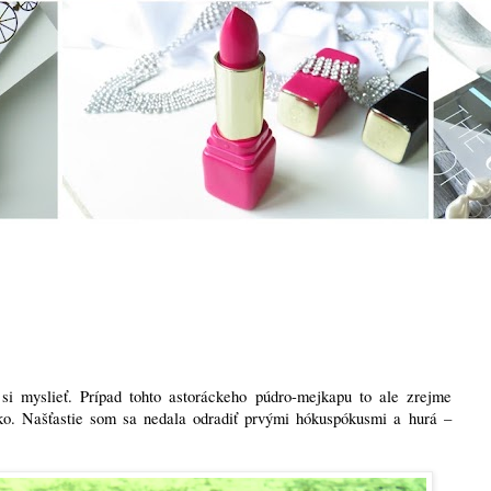
si myslieť. Prípad tohto astoráckeho púdro-mejkapu to ale zrejme
ako. Našťastie som sa nedala odradiť prvými hókuspókusmi a hurá –