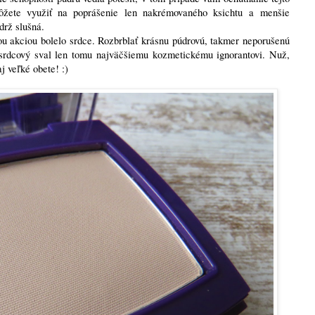
ôžete využiť na poprášenie len nakrémovaného ksichtu a menšie
drž slušná.
ou akciou bolelo srdce. Rozbrblať krásnu púdrovú, takmer neporušenú
srdcový sval len tomu najväčšiemu kozmetickému ignorantovi. Nuž,
 veľké obete! :)