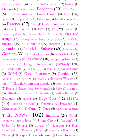
Dulcia Natural
(4)
Dusch Das
(2)
e choice
(2)
E-style
(1)
Ecodenta
(39)
Ebelin
(16)
Ecocera
(7)
Elfa Pharm
EOS
(26)
(5)
Elizabeth Arden
(6)
Emma Hardie
(8)
Erborian
(3)
esencia
epilácia
(1)
Eqqual Berry
(1)
Escada
(1)
Essence
(37)
Estée Lauder
(26)
(4)
Evaflor
Essie
(1)
Fa
(29)
(3)
Excipial
(3)
EZO
(3)
event
(2)
Farmasi
(1)
Figs and
Farouk Systems
(2)
fén na vlasy
(1)
Fennel
(2)
Rouge
(16)
fixačný sprej
(5)
first impression
(2)
fixatér
(2)
Flormar
(19)
Frais Monde
(29)
Freeman
(7)
Fresh Line
Gabriella Salvete
(46)
Frudia
(11)
(2)
Galderma
(2)
Garnier
(33)
Geek & Gorgeous
(8)
gél na holenie
(3)
gél na obočie
(16)
gél po opaľovaní
(3)
gél na nohy
(1)
giveaway
(30)
GERnétic
(3)
Giorgio Armani
(6)
GLAMGLOW
(7)
Glazel
(4)
Gliss Kur
(5)
Golden Rose
Green Pharmacy
(9)
Guerlain
(22)
(3)
GOSH
(8)
Haruharu Wonder
(6)
Guess
(1)
HairClinic
(2)
Handmade
(1)
haul
(4)
Havlíkova přírodní apoteka
(8)
Head & Shoulders
Heimish
(2)
Health & Beauty Dead Sea Minerals
(2)
Hebe
(1)
(3)
Himalaya Herbals
(4)
hojenie
(2)
Holika Holika
(2)
HYPE
Hugo Boss
(12)
Hourglass
(3)
hubka
(3)
(36)
Chemins de Provence
(4)
Chemins d´Orient
(1)
Chemins du Nil
(6)
Chilly
(7)
Chloé
(6)
Christina Aguilera
In News
(162)
Indulona
(24)
(1)
IPL
(1)
Jessa
(4)
Jimmy Choo
(8)
Johnson´s
(3)
javorový sirup
(1)
Jordana
(3)
Juvena
(4)
K-secret
(4)
Karl
Jordan
(1)
Lagerfeld
(5)
Kiehl´s
(4)
Karpaz
(1)
Kawar
(1)
Kenzo
(1)
Kneipp
(10)
kondicionér
(21)
kontúrovacia
Klorane
(1)