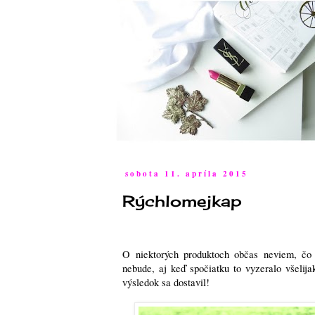
sobota 11. apríla 2015
Rýchlomejkap
O niektorých produktoch občas neviem, čo 
nebude, aj keď spočiatku to vyzeralo všelij
výsledok sa dostavil!