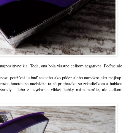
najpozitívnejšia. Teda, ona bola vlastne celkom negatívna. Poďme ale
ožnosti používať ju buď nasucho ako púder alebo namokro ako mejkap.
drovou hmotou sa nachádza tajná priehradka so zrkadielkom a hubkou
 srandy – lebo z usychania vlhkej hubky mám menšie, ale celkom