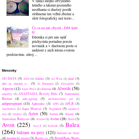
V rámci môjho obvyklého
letného a takmer-jesenného
nestíhania si dnešný postík
strihneme len veľmi zbežne a
skôr fotograficky než texto...
Čo sa na nás chystá - DM /part
8/
Déemka si pre nás opäť
prichystala poriadnu porciu
noviniek a v dnešnom poste si
niektoré z nich letom-svetom
predstavíme. zdroj ...
Menovky
183 DAYS
(5)
Adidas
(3)
akné
(3)
Abib
(1)
Air Wick
(1)
ako sa starám o...
(5)
Al Haramain
(2)
Alessandro
(2)
Alverde
(58)
Alpecin
(12)
Alterna
(8)
Alpin Weiss
(1)
ANASTASIA Beverly Hills
(7)
Annemarie
ampulky
(1)
Börlind
(4)
anti-ageing
(5)
antibakteriálny gél
(1)
antiperspirant
(13)
Aphrodite
(3)
APLB
(3)
APIS
(2)
Aqua Mineral
(3)
Arganeol
(5)
Apothekers
(1)
arganový
Astor
(50)
Astrid
(6)
Aussie
(6)
olej
(2)
Artdeco
(2)
Avéne
(28)
Australian Bodycare
(6)
Aveo
(3)
Aveeno
(1)
Avon
(225)
Balea
b.fresh
(5)
Axis-Y
(1)
(264)
balzam na pery
(121)
balzam na vlasy
(4)
bambucké maslo
(3)
Banila co.
(5)
Bath&Body Works