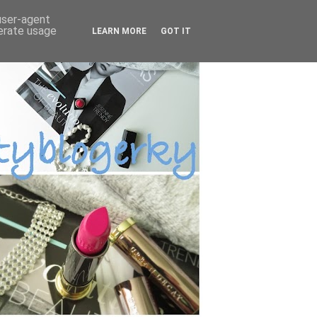
 user-agent
nerate usage
LEARN MORE
GOT IT