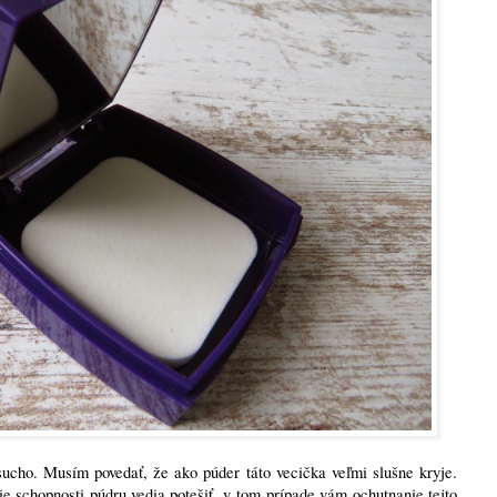
sucho. Musím povedať, že ako púder táto vecička veľmi slušne kryje.
e schopnosti púdru vedia potešiť, v tom prípade vám ochutnanie tejto