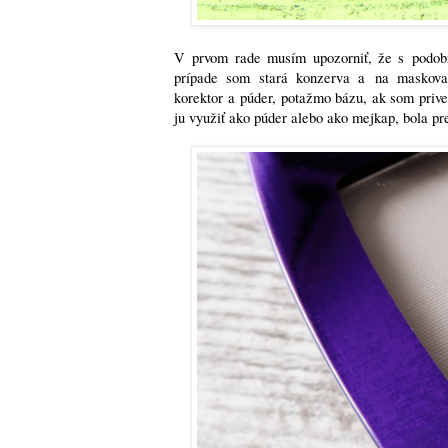
V prvom rade musím upozorniť, že s podob
prípade som stará konzerva a na maskovani
korektor a púder, potažmo bázu, ak som prive
ju využiť ako púder alebo ako mejkap, bola p