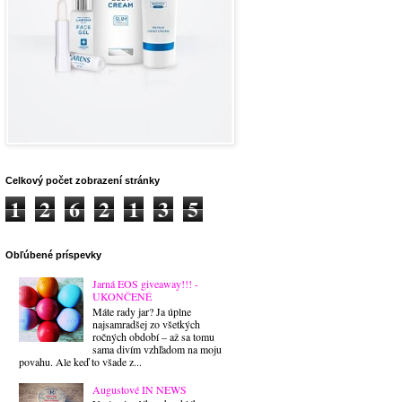
Celkový počet zobrazení stránky
1
2
6
2
1
3
5
Obľúbené príspevky
Jarná EOS giveaway!!! -
UKONČENÉ
Máte rady jar? Ja úplne
najsamradšej zo všetkých
ročných období – až sa tomu
sama divím vzhľadom na moju
povahu. Ale keď to všade z...
Augustové IN NEWS