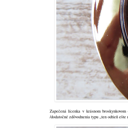
Zapečená lícenka v krásnom broskynkovom 
/dodatočné zdôvodnenia typu „ten odtieň ešt