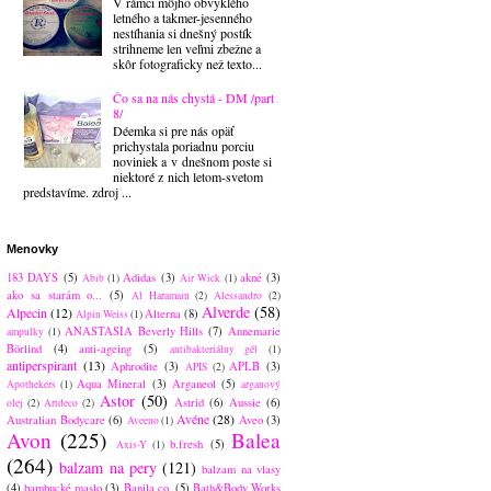
V rámci môjho obvyklého
letného a takmer-jesenného
nestíhania si dnešný postík
strihneme len veľmi zbežne a
skôr fotograficky než texto...
Čo sa na nás chystá - DM /part
8/
Déemka si pre nás opäť
prichystala poriadnu porciu
noviniek a v dnešnom poste si
niektoré z nich letom-svetom
predstavíme. zdroj ...
Menovky
183 DAYS
(5)
Adidas
(3)
akné
(3)
Abib
(1)
Air Wick
(1)
ako sa starám o...
(5)
Al Haramain
(2)
Alessandro
(2)
Alverde
(58)
Alpecin
(12)
Alterna
(8)
Alpin Weiss
(1)
ANASTASIA Beverly Hills
(7)
Annemarie
ampulky
(1)
Börlind
(4)
anti-ageing
(5)
antibakteriálny gél
(1)
antiperspirant
(13)
Aphrodite
(3)
APLB
(3)
APIS
(2)
Aqua Mineral
(3)
Arganeol
(5)
Apothekers
(1)
arganový
Astor
(50)
Astrid
(6)
Aussie
(6)
olej
(2)
Artdeco
(2)
Avéne
(28)
Australian Bodycare
(6)
Aveo
(3)
Aveeno
(1)
Avon
(225)
Balea
b.fresh
(5)
Axis-Y
(1)
(264)
balzam na pery
(121)
balzam na vlasy
(4)
bambucké maslo
(3)
Banila co.
(5)
Bath&Body Works