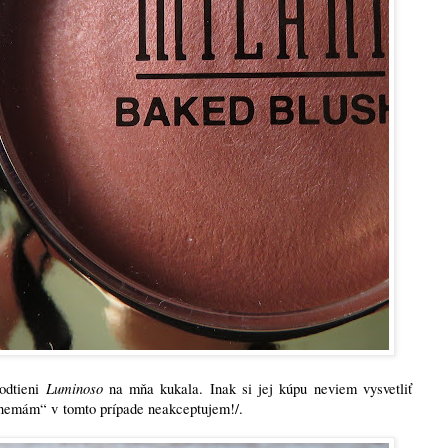
Luminoso
odtieni
na mňa kukala. Inak si jej kúpu neviem vysvetliť
e nemám“ v tomto prípade neakceptujem!/.