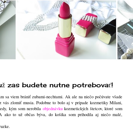
už zas budete nutne potrebovať!
m sa viem brániť zubami-nechtami. Ak ale na niečo počúvate všade
az vás zlomiť musia. Podobne to bolo aj v prípade kozmetiky Milani,
vtedy, kým som nerobila
objednávku
kozmetických štetcov, ktoré som
. A ako to už občas býva, do košíka som prihodila aj niečo malé,
ruzke.