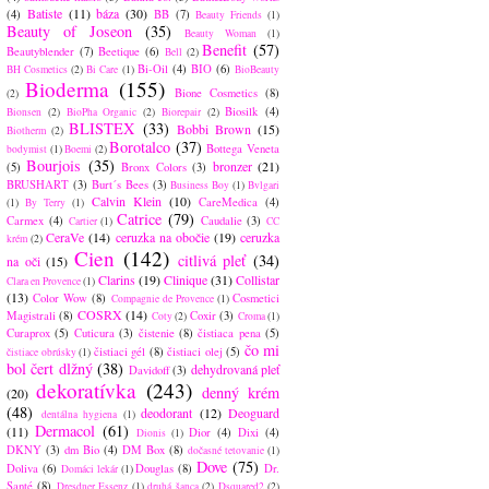
Batiste
(11)
báza
(30)
(4)
BB
(7)
Beauty Friends
(1)
Beauty of Joseon
(35)
Beauty Woman
(1)
Benefit
(57)
Beautyblender
(7)
Beetique
(6)
Bell
(2)
Bi-Oil
(4)
BIO
(6)
BH Cosmetics
(2)
Bi Care
(1)
BioBeauty
Bioderma
(155)
Bione Cosmetics
(8)
(2)
Biosilk
(4)
Bionsen
(2)
BioPha Organic
(2)
Biorepair
(2)
BLISTEX
(33)
Bobbi Brown
(15)
Biotherm
(2)
Borotalco
(37)
Bottega Veneta
bodymist
(1)
Boemi
(2)
Bourjois
(35)
bronzer
(21)
(5)
Bronx Colors
(3)
BRUSHART
(3)
Burt´s Bees
(3)
Business Boy
(1)
Bvlgari
Calvin Klein
(10)
CareMedica
(4)
(1)
By Terry
(1)
Catrice
(79)
Carmex
(4)
Caudalie
(3)
Cartier
(1)
CC
CeraVe
(14)
ceruzka na obočie
(19)
ceruzka
krém
(2)
Cien
(142)
citlivá pleť
(34)
na oči
(15)
Clarins
(19)
Clinique
(31)
Collistar
Clara en Provence
(1)
(13)
Color Wow
(8)
Cosmetici
Compagnie de Provence
(1)
COSRX
(14)
Magistrali
(8)
Coxir
(3)
Coty
(2)
Croma
(1)
Curaprox
(5)
Cuticura
(3)
čistenie
(8)
čistiaca pena
(5)
čo mi
čistiaci gél
(8)
čistiaci olej
(5)
čistiace obrúsky
(1)
bol čert dlžný
(38)
dehydrovaná pleť
Davidoff
(3)
dekoratívka
(243)
denný krém
(20)
(48)
deodorant
(12)
Deoguard
dentálna hygiena
(1)
Dermacol
(61)
(11)
Dior
(4)
Dixi
(4)
Dionis
(1)
DKNY
(3)
dm Bio
(4)
DM Box
(8)
dočasné tetovanie
(1)
Dove
(75)
Doliva
(6)
Douglas
(8)
Dr.
Domáci lekár
(1)
Santé
(8)
Dresdner Essenz
(1)
druhá šanca
(2)
Dsquared2
(2)