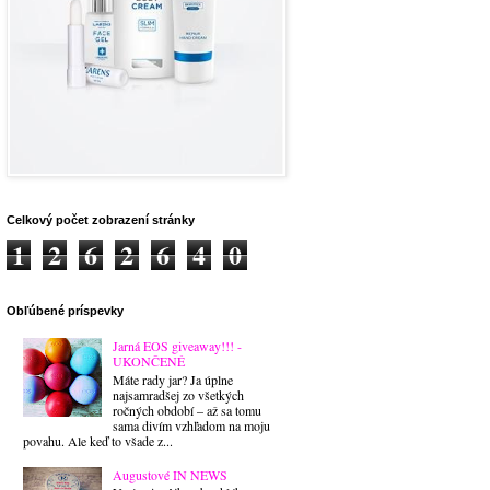
Celkový počet zobrazení stránky
1
2
6
2
6
4
0
Obľúbené príspevky
Jarná EOS giveaway!!! -
UKONČENÉ
Máte rady jar? Ja úplne
najsamradšej zo všetkých
ročných období – až sa tomu
sama divím vzhľadom na moju
povahu. Ale keď to všade z...
Augustové IN NEWS