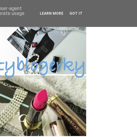
 user-agent
nerate usage
LEARN MORE
GOT IT