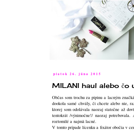
piatok 26. júna 2015
MILANI haul alebo čo 
Občas som trochu za pipinu a lacným značká
dookola samé chvály, či chcete alebo nie, r
ktorej som odolávala naozaj statočne až do
tentokrát /výnimočne!/ naozaj potrebovala
roztomilé a najmä lacné.
V tomto prípade lícenku a fixátor obočia v ce