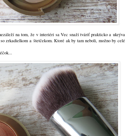
záleží na tom, že v interiéri sa Vec snaží tváriť prakticko a ukrýva
 so zrkadielkom a štetčekom. Ktoré ak by tam neboli, možno by celé
éčok...