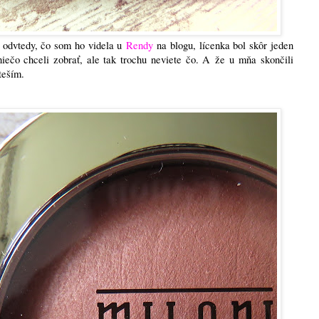
odvtedy, čo som ho videla u
Rendy
na blogu, lícenka bol skôr jeden
niečo chceli zobrať, ale tak trochu neviete čo. A že u mňa skončili
teším.