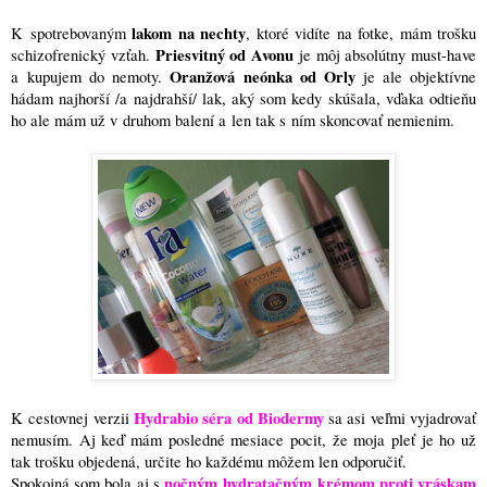
lakom na nechty
K spotrebovaným
, ktoré vidíte na fotke, mám trošku
Priesvitný od Avonu
schizofrenický vzťah.
je môj absolútny must-have
Oranžová neónka od Orly
a kupujem do nemoty.
je ale objektívne
hádam najhorší /a najdrahší/ lak, aký som kedy skúšala, vďaka odtieňu
ho ale mám už v druhom balení a len tak s ním skoncovať nemienim.
Hydrabio séra od Biodermy
K cestovnej verzii
sa asi veľmi vyjadrovať
nemusím. Aj keď mám posledné mesiace pocit, že moja pleť je ho už
tak trošku objedená, určite ho každému môžem len odporučiť.
nočným hydratačným krémom proti vráskam
Spokojná som bola aj s