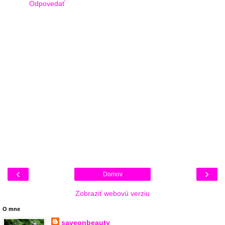
Odpovedať
‹
›
Domov
Zobraziť webovú verziu
O mne
saveonbeauty