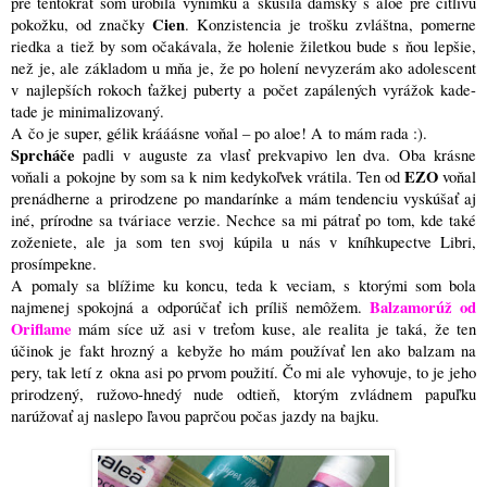
pre tentokrát som urobila výnimku a skúsila dámsky s aloe pre citlivú
Cien
pokožku, od značky
. Konzistencia je trošku zvláštna, pomerne
riedka a tiež by som očakávala, že holenie žiletkou bude s ňou lepšie,
než je, ale základom u mňa je, že po holení nevyzerám ako adolescent
v najlepších rokoch ťažkej puberty a počet zapálených vyrážok kade-
tade je minimalizovaný.
A čo je super, gélik krááásne voňal – po aloe! A to mám rada :)
.
Sprcháče
padli v auguste za vlasť prekvapivo len dva. Oba krásne
EZO
voňali a pokojne by som sa k nim kedykoľvek vrátila. Ten od
voňal
prenádherne a prirodzene po mandarínke a mám tendenciu vyskúšať aj
iné, prírodne sa tváriace verzie. Nechce sa mi pátrať po tom, kde také
zoženiete, ale ja som ten svoj kúpila u nás v kníhkupectve Libri,
prosímpekne.
A pomaly sa blížime ku koncu, teda k veciam, s ktorými som bola
Balzamorúž od
najmenej spokojná a odporúčať ich príliš nemôžem.
Oriflame
mám síce už asi v treťom kuse, ale realita je taká, že ten
účinok je fakt hrozný a kebyže ho mám používať len ako balzam na
pery, tak letí z okna asi po prvom použití. Čo mi ale vyhovuje, to je jeho
prirodzený, ružovo-hnedý nude odtieň, ktorým zvládnem papuľku
narúžovať aj naslepo ľavou paprčou počas jazdy na bajku.