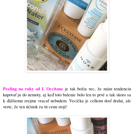
Peeling na ruky od L´Occitane
je tak božia vec, že mám tendenciu
kupovať ju do nemoty, aj keď toto balenie bolo len to prvé a tak skoro sa
k ďalšiemu zrejme vracať nebudem. Vecička je celkom dosť drahá, ale
verte, že ten účinok za tú cenu stojí!