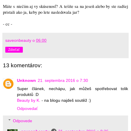
Máte s niečím aj vy skúsenosť? A tešíte sa na jeseň alebo by ste radšej
pristali ako ja, keby po lete nasledovala jar?
- cc -
saveonbeauty
o
06:00
Zdieľať
13 komentárov:
Unknown
21. septembra 2016 o 7:30
Super článek, nechápu, jak můžeš spotřebovat tolik
produktů :D
Beauty by K.
- na blogu najdeš soutěž :)
Odpovedať
Odpovede