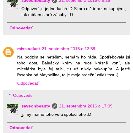
saveonbeauty
21. septembra 2016 o 8:26
Odpoveď je jednoduchá :D Skoro nič teraz nekupujem,
tak míňam staré zásoby! :D
Odpovedať
miss.velvet
21. septembra 2016 o 13:39
Na podzim se netěším, nemám ho ráda. Spotřebovala jsi
toho dost, Baleácký krém na ruce krásně voní, ale
micelárka byla fuj tajbl, tu už nikdy nekoupím. A ještě
řasenka od Maybelline, to je moje srdeční záležitost:-)
Odpovedať
Odpovede
saveonbeauty
21. septembra 2016 o 17:09
jj, my máme toho veľa spoločného ;D
Odpovedať