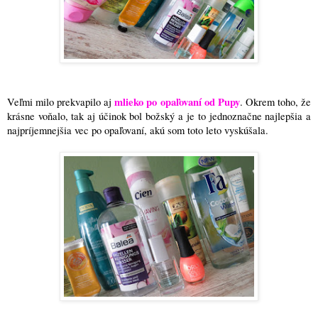
mlieko po opaľovaní od Pupy
Veľmi milo prekvapilo aj
. Okrem toho, že
krásne voňalo, tak aj účinok bol božský a je to jednoznačne najlepšia a
najpríjemnejšia vec po opaľovaní, akú som toto leto vyskúšala.