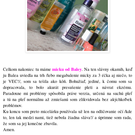
micku od Baley
Celkom nakoniec tu máme
. Na ten slávny okamih, keď
ju Balea uviedla na trh /lebo megabalenie micky za 3 éčka aj niečo, to
je VEC!/, som sa tešila ako kôň. Bohužiaľ, jediné, k čomu som sa
dopracovala, to bolo akurát presušenie pleti a návrat ekzému.
Paradoxne mi problémy spôsobila práve verzia, určená na suchú pleť
a tú na pleť normálnu až zmiešanú som zlikvidovala bez akýchkoľvek
problémov.
Ku koncu som preto micelárku používala už len na odličovanie očí /kde
to, len tak medzi nami, tiež nebola žiadna sláva!/ a úprimne som rada,
že som sa jej konečne zbavila.
Amen.