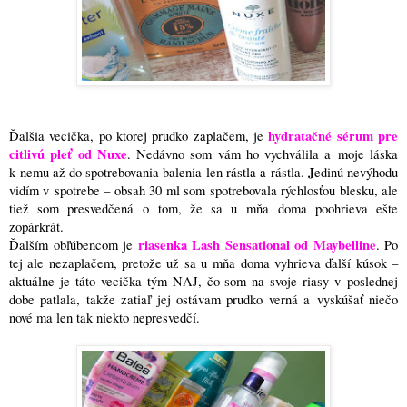
hydratačné sérum pre
Ďalšia vecička, po ktorej prudko zaplačem, je
citlivú pleť od Nuxe
. Nedávno som vám ho vychválila a moje láska
J
k nemu až do spotrebovania balenia len rástla a rástla.
edinú nevýhodu
vidím v spotrebe – obsah 30 ml som spotrebovala rýchlosťou blesku, ale
tiež som presvedčená o tom, že sa u mňa doma poohrieva ešte
zopárkrát.
riasenka Lash Sensational od Maybelline
Ďalším obľúbencom je
. Po
tej ale nezaplačem, pretože už sa u mňa doma vyhrieva ďalší kúsok –
aktuálne je táto vecička tým NAJ, čo som na svoje riasy v poslednej
dobe patlala, takže zatiaľ jej ostávam prudko verná a vyskúšať niečo
nové ma len tak niekto nepresvedčí.