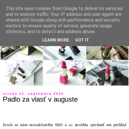
This site uses cookies from Google to deliver its services
and to analyze traffic. Your IP address and user-agent are
shared with Google along with performance and security
metrics to ensure quality of service, generate usage
statistics, and to detect and address abuse.
LEARN MORE
GOT IT
streda 21. septembra 2016
Padlo za vlasť v auguste
Jeseň sa nám nezadržateľne blíži a cc nestihla spichnúť ani prehľad