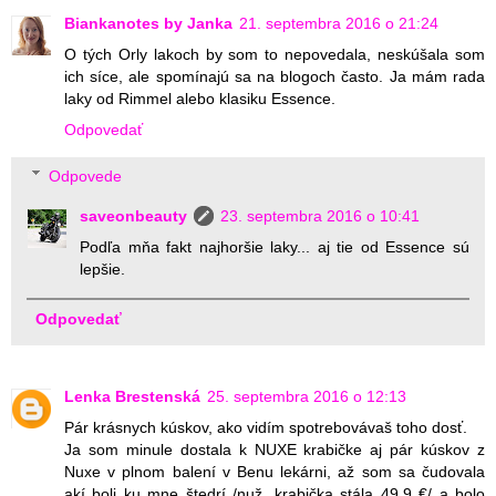
Biankanotes by Janka
21. septembra 2016 o 21:24
O tých Orly lakoch by som to nepovedala, neskúšala som
ich síce, ale spomínajú sa na blogoch často. Ja mám rada
laky od Rimmel alebo klasiku Essence.
Odpovedať
Odpovede
saveonbeauty
23. septembra 2016 o 10:41
Podľa mňa fakt najhoršie laky... aj tie od Essence sú
lepšie.
Odpovedať
Lenka Brestenská
25. septembra 2016 o 12:13
Pár krásnych kúskov, ako vidím spotrebovávaš toho dosť.
Ja som minule dostala k NUXE krabičke aj pár kúskov z
Nuxe v plnom balení v Benu lekárni, až som sa čudovala
akí boli ku mne štedrí /nuž, krabička stála 49,9 €/ a bolo