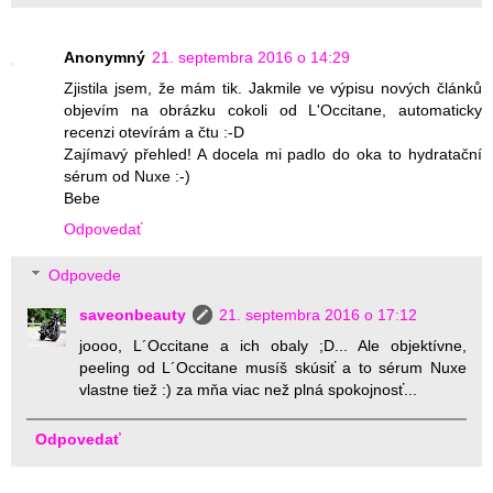
Anonymný
21. septembra 2016 o 14:29
Zjistila jsem, že mám tik. Jakmile ve výpisu nových článků
objevím na obrázku cokoli od L'Occitane, automaticky
recenzi otevírám a čtu :-D
Zajímavý přehled! A docela mi padlo do oka to hydratační
sérum od Nuxe :-)
Bebe
Odpovedať
Odpovede
saveonbeauty
21. septembra 2016 o 17:12
joooo, L´Occitane a ich obaly ;D... Ale objektívne,
peeling od L´Occitane musíš skúsiť a to sérum Nuxe
vlastne tiež :) za mňa viac než plná spokojnosť...
Odpovedať