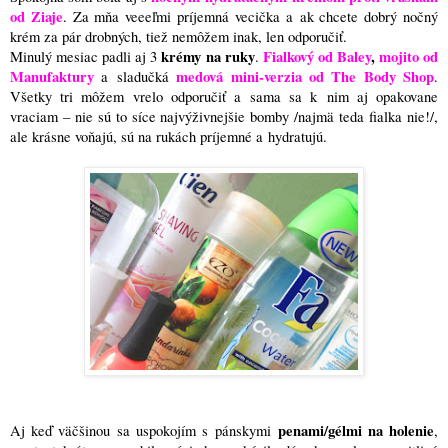
od Ziaje
. Za mňa veeeľmi príjemná vecička a ak chcete dobrý nočný
krém za pár drobných, tiež nemôžem inak, len odporučiť.
krémy na ruky
Fialkový od Baley
,
mojito od
Minulý mesiac padli aj 3
.
Manufaktury
medová mini-verzia od The Body Shop
a sladučká
.
Všetky tri môžem vrelo odporučiť a sama sa k nim aj opakovane
vraciam – nie sú to síce najvýživnejšie bomby /najmä teda fialka nie!/,
ale krásne voňajú, sú na rukách príjemné a hydratujú.
penami/gélmi na holenie
Aj keď väčšinou sa uspokojím s pánskymi
,