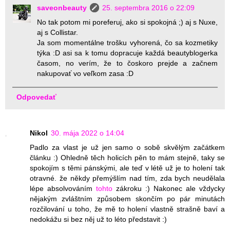
saveonbeauty
25. septembra 2016 o 22:09
No tak potom mi poreferuj, ako si spokojná ;) aj s Nuxe,
aj s Collistar.
Ja som momentálne trošku vyhorená, čo sa kozmetiky
týka :D asi sa k tomu dopracuje každá beautyblogerka
časom, no verím, že to čoskoro prejde a začnem
nakupovať vo veľkom zasa :D
Odpovedať
Nikol
30. mája 2022 o 14:04
Padlo za vlast je už jen samo o sobě skvělým začátkem
článku :) Ohledně těch holicích pěn to mám stejně, taky se
spokojím s těmi pánskými, ale teď v létě už je to holení tak
otravné. že někdy přemýšlím nad tím, zda bych neudělala
lépe absolvováním
tohto
zákroku :) Nakonec ale vždycky
nějakým zvláštním způsobem skončím po pár minutách
rozčilování u toho, že mě to holení vlastně strašně baví a
nedokážu si bez něj už to léto představit :)