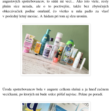
augustových spotrebovancov, to súúú mi veci... Ako isto viete, resty
plním síce nerada, ale o to poctivejšie, takže bez zbytočných
obkecávačiek poďme omrknúť, čo všetko u mňa padlo za vlasť
v posledný letný mesiac. A hádam pri tom aj slzu uroním.
Úroda spotrebovancov bola v auguste celkom slušná a ja hneď začnem
vecičkami, po ktorých mi bude srdce pišťať najviac. Pekne po poradí.