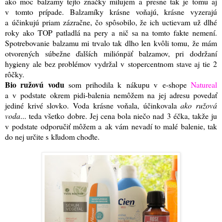
ako moc balzamy tejto značky milujem a presne tak je tomu aj
v tomto prípade. Balzamíky krásne voňajú, krásne vyzerajú
a účinkujú priam zázračne, čo spôsobilo, že ich uctievam už dlhé
roky ako TOP patladlá na pery a nič sa na tomto fakte nemení.
Spotrebovanie balzamu mi trvalo tak dlho len kvôli tomu, že mám
otvorených súbežne ďalších miliónpäť balzamov, pri dodržaní
hygieny ale bez problémov vydržal v stopercentnom stave aj tie 2
rôčky.
Bio ružovú vodu
som prihodila k nákupu v e-shope
Natureal
a v podstate okrem pidi-balenia nemôžem na jej adresu povedať
jediné krivé slovko. Voda krásne voňala, účinkovala
ako ružová
voda
... teda všetko dobre. Jej cena bola niečo nad 3 éčka, takže ju
v podstate odporučiť môžem a ak vám nevadí to malé balenie, tak
do nej určite s kľudom choďte.