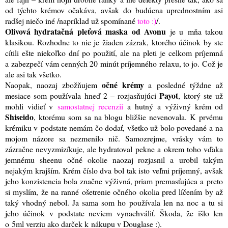
od týchto krémov očakáva, avšak do budúcna uprednostním asi
radšej niečo iné /napríklad už spomínané
toto :)
/.
Olivová hydratačná pleťová maska od Avonu
je u mňa takou
klasikou. Rozhodne to nie je žiaden zázrak, ktorého účinok by ste
cítili ešte niekoľko dní po použití, ale na pleti je celkom príjemná
a zabezpečí vám cenných 20 minút príjemného relaxu, to jo. Což je
ale asi tak všetko.
očné krémy
Naopak, naozaj zbožňujem
a posledné týždne až
Payot
mesiace som používala hneď 2 – rozjasňujúci
, ktorý ste už
mohli vidieť v
samostatnej recenzii
a hutný a výživný krém od
Shiseido
, ktorému som sa na blogu bližšie nevenovala. K prvému
krémiku v podstate nemám čo dodať, všetko už bolo povedané a na
mojom názore sa nezmenilo nič. Samozrejme, vrásky vám to
zázračne nevyzmizíkuje, ale hydratoval pekne a okrem toho vďaka
jemnému sheenu očné okolie naozaj rozjasnil a urobil takým
nejakým krajším. Krém číslo dva bol tak isto veľmi príjemný, avšak
jeho konzistencia bola značne výživná, priam premasťujúca a preto
si myslím, že na ranné ošetrenie očného okolia pred líčením by až
taký vhodný nebol. Ja sama som ho používala len na noc a tu si
jeho účinok v podstate neviem vynachváliť. Škoda, že išlo len
o 5ml verziu ako darček k nákupu v Douglase :)
.