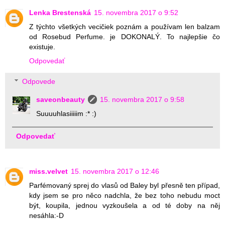
Lenka Brestenská
15. novembra 2017 o 9:52
Z týchto všetkých vecičiek poznám a používam len balzam
od Rosebud Perfume. je DOKONALÝ. To najlepšie čo
existuje.
Odpovedať
Odpovede
saveonbeauty
15. novembra 2017 o 9:58
Suuuuhlasiiiiim :* :)
Odpovedať
miss.velvet
15. novembra 2017 o 12:46
Parfémovaný sprej do vlasů od Baley byl přesně ten případ,
kdy jsem se pro něco nadchla, že bez toho nebudu moct
být, koupila, jednou vyzkoušela a od té doby na něj
nesáhla:-D