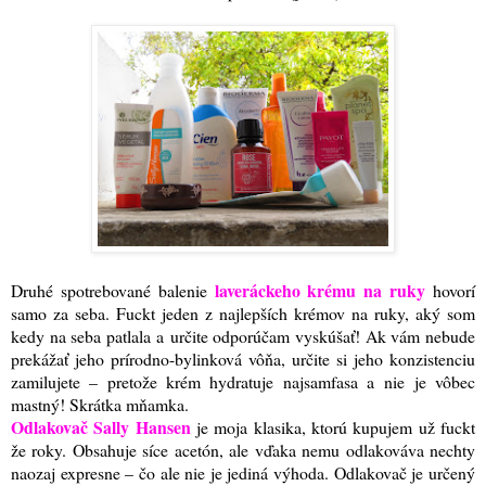
laveráckeho krému na ruky
Druhé spotrebované balenie
hovorí
samo za seba. Fuckt jeden z najlepších krémov na ruky, aký som
kedy na seba patlala a určite odporúčam vyskúšať! Ak vám nebude
prekážať jeho prírodno-bylinková vôňa, určite si jeho konzistenciu
zamilujete – pretože krém hydratuje najsamfasa a nie je vôbec
mastný! Skrátka mňamka.
Odlakovač Sally Hansen
je moja klasika, ktorú kupujem už fuckt
že roky. Obsahuje síce acetón, ale vďaka nemu odlakováva nechty
naozaj expresne – čo ale nie je jediná výhoda. Odlakovač je určený