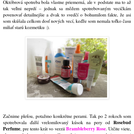
Októbrová spotreba bola vlastne priemerná, ale v podstate ma to až
tak veľmi neprdí – jednak sa môžem spotrebovaným vecičkám
povenovať detailnejšie a dvak to svedčí o bohumilom fakte, že asi
som skúšala celkom dosť nových vecí, keďže som nemala toľko času
míňať starú kozmetiku :)
.
Začnime pleťou, potažmo konkrétne perami. Tak po 2 rokoch som
Rosebud
spotrebovala ďalší vrelomilovaný kúsok na pery od
Perfume
Brambleberry Rose
, pre tento krát vo verzii
. Určite viete,