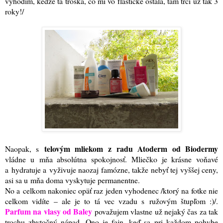
vyhodím, keďže tá troška, čo mi vo fľaštičke ostala, tam trčí už tak 3
roky!
/
telovým mliekom z radu Atoderm od Biodermy
Naopak, s
vládne u mňa absolútna spokojnosť. Mliečko je krásne voňavé
a hydratuje a vyživuje naozaj famózne, takže nebyť tej vyššej ceny,
asi sa u mňa doma vyskytuje permanentne.
No a celkom nakoniec opäť raz jeden vyhodenec /ktorý na fotke nie
celkom vidíte – ale je to tá vec vzadu s ružovým štupľom :)
/.
Parfum na vlasy od Baley
považujem vlastne už nejaký čas za tak
trochu zbytočný nápad. Ono je fajn, keď sa pri každom pohybe