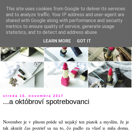
This site uses cookies from Google to deliver its services
and to analyze traffic. Your IP address and user-agent are
shared with Google along with performance and security
metrics to ensure quality of service, generate usage
statistics, and to detect and address abuse.
LEARN MORE
GOT IT
streda 15. novembra 2017
...a októbroví spotrebovanci
November je v plnom prúde už nejaký ten piatok a myslím, že je
tak akurát čas pozrieť sa na to, čo padlo za vlasť u mňa doma.