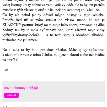
vašej koruny krásy tiahne za vami voňavý odér, ale to by ten parfém
muselo z tých vlasov aj cítiť dlhšie, než pri samotnej aplikácii, že.
Čo by ale nebol jediný dôvod môjho postoja k tejto vecičke.
Pretože keď už si mám striekať do vlasov niečo, čo nie je
KLASICKÝ parfum, ktorý mi to moje háro naozaj prevonia na dlhé
hodiny, tak by to mala byť voňavá vec, ktorá zároveň moje vlasy
vyživí/zhydratuje/ochráni – a to teda sprej s obsahom alkoholu
rozhodne nie je! Amen.
No a teda to by bolo pre dnes všetko
. Máte aj vy skúsenosti
s niektorou z vecí z tohto článku, milujete niektorú alebo nenávidíte
na smrť? :)
- cc -
saveonbeauty
o
06:00
Zdieľať