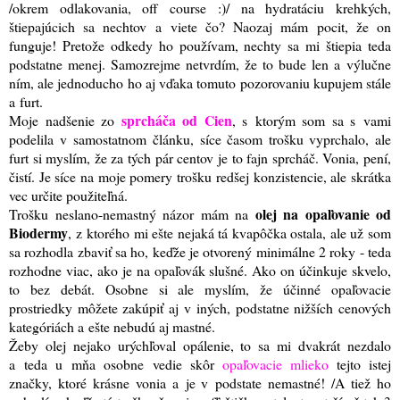
/okrem odlakovania, off course :)
/ na hydratáciu krehkých,
štiepajúcich sa nechtov a viete čo? Naozaj mám pocit, že on
funguje! Pretože odkedy ho používam, nechty sa mi štiepia teda
podstatne menej. Samozrejme netvrdím, že to bude len a výlučne
ním, ale jednoducho ho aj vďaka tomuto pozorovaniu kupujem stále
a furt
.
sprcháča od Cien
Moje nadšenie zo
, s ktorým som sa s vami
podelila v samostatnom článku, síce časom trošku vyprchalo, ale
furt si myslím, že za tých pár centov je to fajn sprcháč. Vonia, pení,
čistí. Je síce na moje pomery trošku redšej konzistencie, ale skrátka
vec určite použiteľná.
olej na opaľovanie od
Trošku neslano-nemastný názor mám na
Biodermy
, z ktorého mi ešte nejaká tá kvapôčka ostala, ale už som
sa rozhodla zbaviť sa ho, keďže je otvorený minimálne 2 roky - teda
rozhodne viac, ako je na opaľovák slušné. Ako on účinkuje skvelo,
to bez debát. Osobne si ale myslím, že účinné opaľovacie
prostriedky môžete zakúpiť aj v iných, podstatne nižších cenových
kategóriách a ešte nebudú aj mastné.
Žeby olej nejako urýchľoval opálenie, to sa mi dvakrát nezdalo
a teda u mňa osobne vedie skôr
opaľovacie mlieko
tejto istej
značky, ktoré krásne vonia a je v podstate nemastné! /A tiež ho