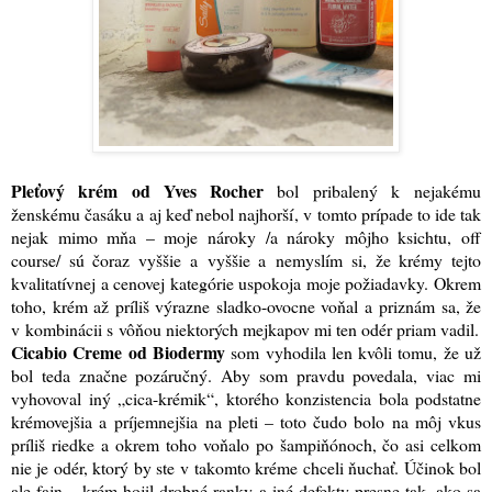
Pleťový krém od Yves Rocher
bol pribalený k nejakému
ženskému časáku a aj keď nebol najhorší, v tomto prípade to ide tak
nejak mimo mňa – moje nároky /a nároky môjho ksichtu, off
course/ sú čoraz vyššie a vyššie a nemyslím si, že krémy tejto
kvalitatívnej a cenovej kategórie uspokoja moje požiadavky. Okrem
toho, krém až príliš výrazne sladko-ovocne voňal a priznám sa, že
v kombinácii s vôňou niektorých mejkapov mi ten odér priam vadil.
Cicabio Creme od Biodermy
som vyhodila len kvôli tomu, že už
bol teda značne pozáručný. Aby som pravdu povedala, viac mi
vyhovoval iný „cica-krémik“, ktorého konzistencia bola podstatne
krémovejšia a príjemnejšia na pleti – toto čudo bolo na môj vkus
príliš riedke a okrem toho voňalo po šampiňónoch, čo asi celkom
nie je odér, ktorý by ste v takomto kréme chceli ňuchať. Účinok bol
ale fajn – krém hojil drobné ranky a iné defekty presne tak, ako sa