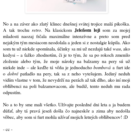
No a na záver ako zlatý klinec dnešnej svätej trojice malá pikoška.
Jeleňom loji
A tak trochu
retro
. Na klasickom
som za mojej
mladosti naozaj frčala maximálne intenzívne a preto som pred
nejakým tým mesiacom neodolala a jeden si z nostalgie kúpila. Ako
som tu už niekde spomínala, účinky sa mi už nezdajú také
wau
, ako
kedysi – a ťažko zhodnotím, či je to tým, že sa po rokoch zmenilo
zloženie alebo tým, že moje nároky na balzamy na pery sú už
niekde inde – ale keďže tá vôňa je jednoducho
bombová
a furt ide
o
dobr
é
patladlo
na pery, tak sa z neho vytešujem. Jediný neduh
vidím vlastne v tom, že nevydrží na perách až tak dlho, ako iní moji
obľúbenci na poli balzamovacom, ale budiž, tento neduh mu rada
odpustím.
No a to by sme mali všetko. Užívajte posledné dni leta a ja budem
dúfať, aby tá pravá jeseň došla čo najneskôr a zima aby nedošla
vôbec, aby som si furt mohla užívať mojich letných obľúbencov! :D
- cc -