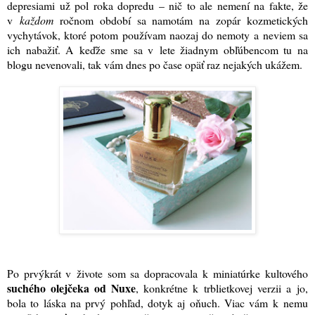
depresiami už pol roka dopredu – nič to ale nemení na fakte, že
v
každom
ročnom období sa namotám na zopár kozmetických
vychytávok, ktoré potom používam naozaj do nemoty a neviem sa
ich nabažiť. A keďže sme sa v lete žiadnym obľúbencom tu na
blogu nevenovali, tak vám dnes po čase opäť raz nejakých ukážem.
Po prvýkrát v živote som sa dopracovala k miniatúrke kultového
suchého olejčeka od Nuxe
, konkrétne k trblietkovej verzii a jo,
bola to láska na prvý pohľad, dotyk aj oňuch. Viac vám k nemu