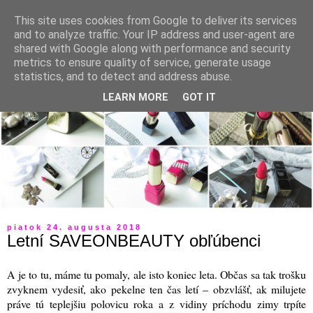
This site uses cookies from Google to deliver its services
and to analyze traffic. Your IP address and user-agent are
shared with Google along with performance and security
metrics to ensure quality of service, generate usage
statistics, and to detect and address abuse.
LEARN MORE
GOT IT
piatok 24. augusta 2018
Letní SAVEONBEAUTY obľúbenci
A je to tu, máme tu pomaly, ale isto koniec leta. Občas sa tak trošku
zvyknem vydesiť, ako pekelne ten čas letí – obzvlášť, ak milujete
práve tú teplejšiu polovicu roka a z vidiny príchodu zimy trpíte