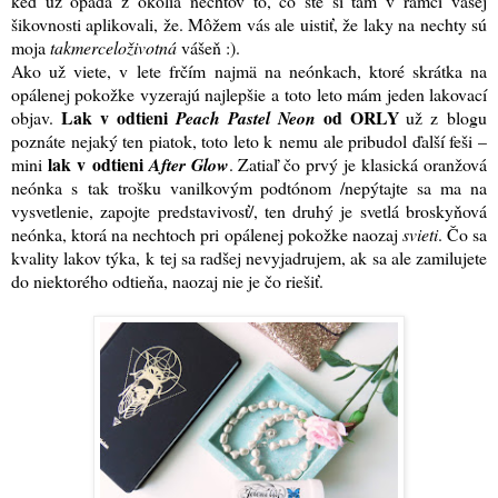
keď už opadá z okolia nechtov to, čo ste si tam v rámci vašej
šikovnosti aplikovali, že. Môžem vás ale uistiť, že laky na nechty sú
moja
takmerceloživotná
vášeň :)
.
Ako už viete, v lete frčím najmä na neónkach, ktoré skrátka na
opálenej pokožke vyzerajú najlepšie a toto leto mám jeden lakovací
Lak v odtieni
od ORLY
objav.
Peach Pastel Neon
už z blogu
poznáte nejaký ten piatok, toto leto k nemu ale pribudol ďalší feši –
lak v odtieni
mini
After Glow
. Zatiaľ čo prvý je klasická oranžová
neónka s tak trošku vanilkovým podtónom /nepýtajte sa ma na
vysvetlenie, zapojte predstavivosť/, ten druhý je svetlá broskyňová
neónka, ktorá na nechtoch pri opálenej pokožke naozaj
svieti
. Čo sa
kvality lakov týka, k tej sa radšej nevyjadrujem, ak sa ale zamilujete
do niektorého odtieňa, naozaj nie je čo riešiť.