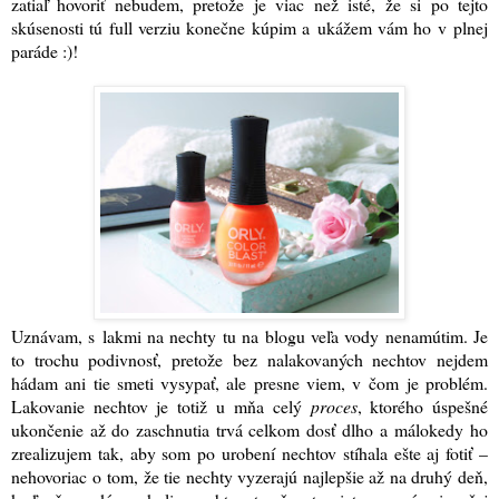
zatiaľ hovoriť nebudem, pretože je viac než isté, že si po tejto
skúsenosti tú full verziu konečne kúpim a ukážem vám ho v plnej
paráde :)
!
Uznávam, s lakmi na nechty tu na blogu veľa vody nenamútim. Je
to trochu podivnosť, pretože bez nalakovaných nechtov nejdem
hádam ani tie smeti vysypať, ale presne viem, v čom je problém.
Lakovanie nechtov je totiž u mňa celý
proces
, ktorého úspešné
ukončenie až do zaschnutia trvá celkom dosť dlho a málokedy ho
zrealizujem tak, aby som po urobení nechtov stíhala ešte aj fotiť –
nehovoriac o tom, že tie nechty vyzerajú najlepšie až na druhý deň,