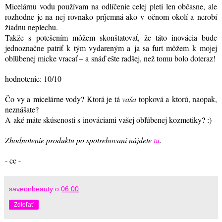
Micelárnu vodu používam na odlíčenie celej pleti len občasne, ale
rozhodne je na nej rovnako príjemná ako v očnom okolí a nerobí
žiadnu neplechu.
Takže s potešením môžem skonštatovať, že táto inovácia bude
jednoznačne patriť k tým vydareným a ja sa furt môžem k mojej
obľúbenej micke vracať – a snáď ešte radšej, než tomu bolo doteraz!
hodnotenie: 10/10
Čo vy a micelárne vody? Ktorá je tá
vaša
topková a ktorú, naopak,
neznášate?
A aké máte skúsenosti s inováciami vašej obľúbenej kozmetiky? :)
Zhodnotenie produktu po spotrebovaní nájdete
tu
.
- cc -
saveonbeauty
o
06:00
Zdieľať