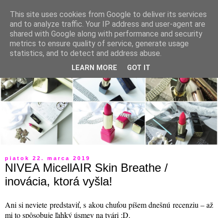
This site uses cookies from Google to deliver its services
and to analyze traffic. Your IP address and user-agent are
shared with Google along with performance and security
metrics to ensure quality of service, generate usage
statistics, and to detect and address abuse.
LEARN MORE
GOT IT
piatok 22. marca 2019
NIVEA MicellAIR Skin Breathe /
inovácia, ktorá vyšla!
Ani si neviete predstaviť, s akou chuťou píšem dnešnú recenziu – až
mi to spôsobuje ľahký úsmev na tvári :D
.