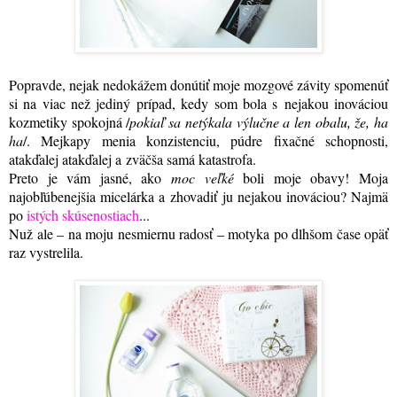
Popravde, nejak nedokážem donútiť moje mozgové závity spomenúť
si na viac než jediný prípad, kedy som bola s nejakou inováciou
kozmetiky spokojná /
pokiaľ sa netýkala výlučne a len obalu, že, ha
ha
/. Mejkapy menia konzistenciu, púdre fixačné schopnosti,
atakďalej atakďalej a zväčša samá katastrofa.
Preto je vám jasné, ako
moc veľké
boli moje obavy! Moja
najobľúbenejšia micelárka a zhovadiť ju nejakou inováciou? Najmä
po
istých skúsenostiach
...
Nuž ale – na moju nesmiernu radosť – motyka po dlhšom čase opäť
raz vystrelila
.