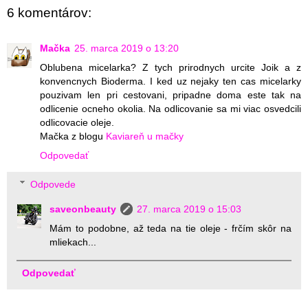
6 komentárov:
Mačka
25. marca 2019 o 13:20
Oblubena micelarka? Z tych prirodnych urcite Joik a z
konvencnych Bioderma. I ked uz nejaky ten cas micelarky
pouzivam len pri cestovani, pripadne doma este tak na
odlicenie ocneho okolia. Na odlicovanie sa mi viac osvedcili
odlicovacie oleje.
Mačka z blogu
Kaviareň u mačky
Odpovedať
Odpovede
saveonbeauty
27. marca 2019 o 15:03
Mám to podobne, až teda na tie oleje - frčím skôr na
mliekach...
Odpovedať