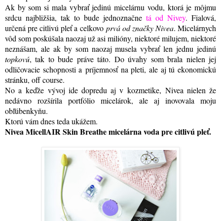
Ak by som si mala vybrať jedinú micelárnu vodu, ktorá je môjmu
srdcu najbližšia, tak to bude jednoznačne
tá od Nivey
. Fialová,
určená pre citlivú pleť a celkovo
prvá od značky Nivea
. Micelárnych
vôd som poskúšala naozaj už asi milióny, niektoré milujem, niektoré
neznášam, ale ak by som naozaj musela vybrať len jednu jedinú
topkovú
, tak to bude práve táto. Do úvahy som brala nielen jej
odličovacie schopnosti a príjemnosť na pleti, ale aj tú ekonomickú
stránku, off course.
No a keďže vývoj ide dopredu aj v kozmetike, Nivea nielen že
nedávno rozšírila portfólio micelárok, ale aj inovovala moju
obľúbenkyňu.
Ktorú vám dnes teda ukážem.
Nivea MicellAIR Skin Breathe micelárna voda pre citlivú pleť.