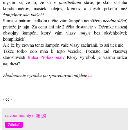
myslím si, že to, že sú v
použiteľnom
stave, je skôr zásluha
kondicionérov, masiek, olejov, krémov a iných prkotín než
šampónov ako takých!
Suma sumárum, celkom určite vám šampón nemôžem
neodporúčať
,
pretože je fajn. Za cenu ani nie 2 éčka dostanete v Déemke naozaj
obstojný šampón, ktorý vám vlasy
umyje
bez akýchkoľvek
komplikácií.
Ale že by zrovna tento šampón vaše vlasy zachránil, to asi tiež nie.
Takže toľko odo mňa k tejto vecičke. Poznáte rad vlasovej
starostlivosti
Balea Professional
? Ktorý výrobok je vášmu srdcu
najbližší?
Zhodnotenie výrobku po spotrebovaní nájdete
tu
.
- cc -
saveonbeauty
o
06:00
Zdieľať