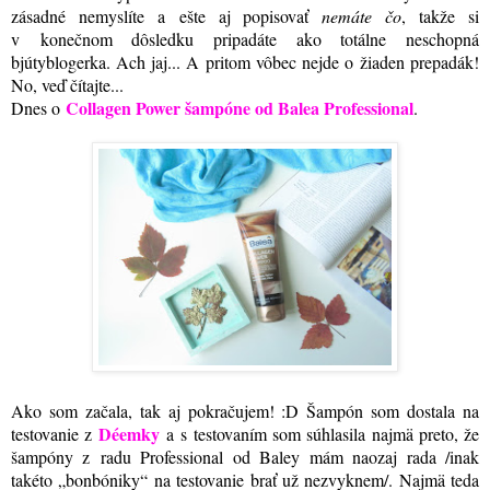
zásadné nemyslíte a ešte aj popisovať
nemáte čo
, takže si
v konečnom dôsledku pripadáte ako totálne neschopná
bjútyblogerka. Ach jaj... A pritom vôbec nejde o žiaden prepadák!
No, veď čítajte...
Collagen Power šampóne od Balea Professional
Dnes o
.
Ako som začala, tak aj pokračujem! :D Šampón som dostala na
Déemky
testovanie z
a s testovaním som súhlasila najmä preto, že
šampóny z radu Professional od Baley mám naozaj rada /inak
takéto „bonbóniky“ na testovanie brať už nezvyknem/. Najmä teda