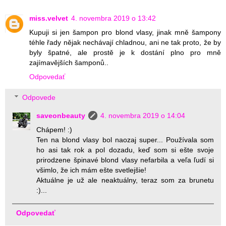
miss.velvet
4. novembra 2019 o 13:42
Kupuji si jen šampon pro blond vlasy, jinak mně šampony
téhle řady nějak nechávají chladnou, ani ne tak proto, že by
byly špatné, ale prostě je k dostání plno pro mně
zajímavějších šamponů..
Odpovedať
Odpovede
saveonbeauty
4. novembra 2019 o 14:04
Chápem! :)
Ten na blond vlasy bol naozaj super... Používala som
ho asi tak rok a pol dozadu, keď som si ešte svoje
prirodzene špinavé blond vlasy nefarbila a veľa ľudí si
všimlo, že ich mám ešte svetlejšie!
Aktuálne je už ale neaktuálny, teraz som za brunetu
:)...
Odpovedať