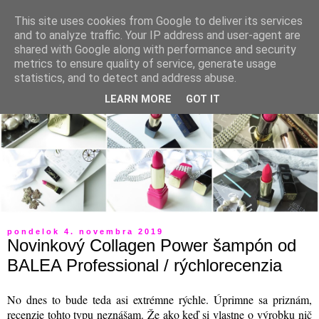
This site uses cookies from Google to deliver its services
and to analyze traffic. Your IP address and user-agent are
shared with Google along with performance and security
metrics to ensure quality of service, generate usage
statistics, and to detect and address abuse.
LEARN MORE
GOT IT
pondelok 4. novembra 2019
Novinkový Collagen Power šampón od
BALEA Professional / rýchlorecenzia
No dnes to bude teda asi extrémne rýchle. Úprimne sa priznám,
recenzie tohto typu neznášam. Že ako keď si vlastne o výrobku nič