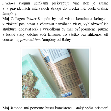
niektoré
svojimi účinkami prekvapujú viac než je slušné
a v pravidelných intervaloch strkajú do vrecka iné, oveľa drahšie
šampóny.
Môj Collagen Power šampón by mal vďaka keratínu a kolagénu
v zložení posilňovať a ošetrovať namáhané vlasy, vyhladzovať ich
štruktúru, dodávať lesk a výsledkom by mali byť posilnené, pružné
a lesklé vlasy, odolné voči lámaniu. To všetko bez silikónov, off
course – aj
preto
môžem
šampóny od Baley...
Môj šampón má pomerne hustú konzistenciu /taký vyšší priemer/,