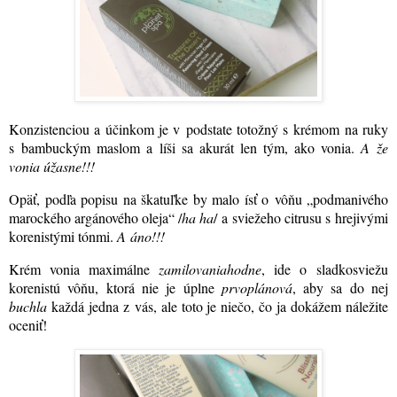
Konzistenciou a účinkom je v podstate totožný s krémom na ruky
s bambuckým maslom a líši sa akurát len tým, ako vonia.
A že
vonia úžasne!!!
Opäť, podľa popisu na škatuľke by malo ísť o vôňu „podmanivého
marockého argánového oleja“ /
ha ha
/ a sviežeho citrusu s hrejivými
korenistými tónmi.
A áno!!!
Krém vonia maximálne
zamilovaniahodne
, ide o sladkosviežu
korenistú vôňu, ktorá nie je úplne
prvoplánová
, aby sa do nej
buchla
každá jedna z vás, ale toto je niečo, čo ja dokážem náležite
oceniť!