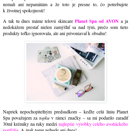
nemali ani nepamätám a že toto je presne to, čo potrebujete
k životnej spokojnosti!
Planet Spa od AVON
A tak tu dnes máme telovú skincare
a ja
nedokážem prestať nielen zamýšľať sa nad tým, prečo som tieto
produkty toľko ignorovala, ale ani privoniavať k obsahu!
Napriek nepochopiteľným predsudkom – keďže celú líniu Planet
Spa považujem za
topku
v rámci značky – sa mi podarilo zaradiť
30ml krémiky na ruky medzi
najlepšie výrobky celého avoňáckeho
portfólia
. A inak tomu nebude ani dnes!