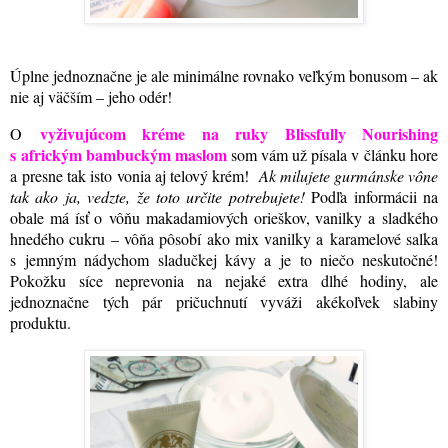
Úplne jednoznačne je ale minimálne rovnako veľkým bonusom – ak
nie aj väčším – jeho odér!
vyživujúcom kréme na ruky Blissfully Nourishing
O
s africkým bambuckým maslom
som vám už písala v článku hore
a presne tak isto vonia aj telový krém!
Ak milujete gurmánske vône
tak ako ja, vedzte, že toto určite potrebujete!
Podľa informácii na
obale má ísť o vôňu makadamiových orieškov, vanilky a sladkého
hnedého cukru – vôňa pôsobí ako mix vanilky a karamelové salka
s jemným nádychom sladučkej kávy a je to niečo neskutočné!
Pokožku síce neprevonia na nejaké extra dlhé hodiny, ale
jednoznačne tých pár pričuchnutí vyváži akékoľvek slabiny
produktu
.