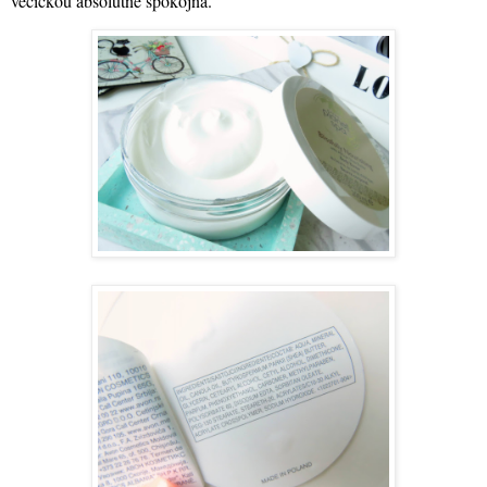
vecičkou absolútne spokojná.