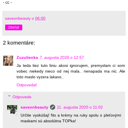
- cc -
saveonbeauty
o
06:00
Zdieľať
2 komentáre:
Zuzulienka
7. augusta 2020 o 12:57
Ja teda tiez tuto liniu akosi ignorujem, premyslam ci som
vobec niekedy nieco od nej mala.. nenapada ma nic. Ale
toto maslo vyzera lakavo..
Odpovedať
Odpovede
saveonbeauty
11. augusta 2020 o 11:02
Určite vyskúšaj! No a krémy na ruky spolu s pleťovými
maskami sú absolútna TOPka!