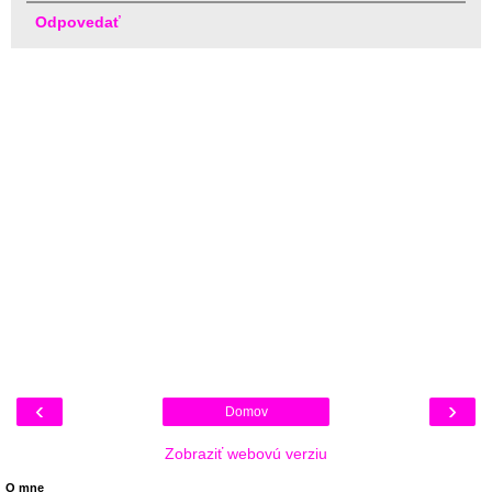
Odpovedať
‹
›
Domov
Zobraziť webovú verziu
O mne