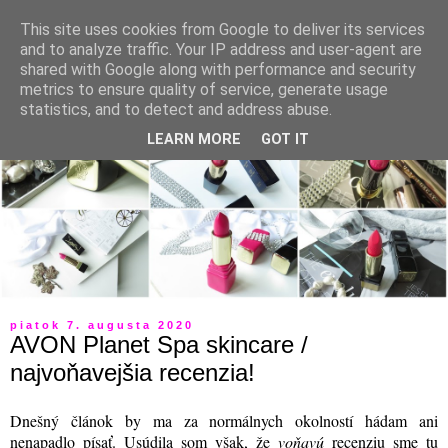
This site uses cookies from Google to deliver its services
and to analyze traffic. Your IP address and user-agent are
shared with Google along with performance and security
metrics to ensure quality of service, generate usage
statistics, and to detect and address abuse.
LEARN MORE
GOT IT
piatok 7. augusta 2020
AVON Planet Spa skincare /
najvoňavejšia recenzia!
Dnešný článok by ma za normálnych okolností hádam ani
nenapadlo písať. Usúdila som však, že
voňavú
recenziu sme tu