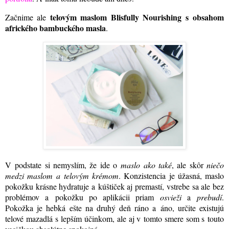
telovým maslom Blisfully Nourishing s obsahom
Začnime ale
afrického bambuckého masla
.
V podstate si nemyslím, že ide o
maslo ako také
, ale skôr
niečo
medzi maslom a telovým krémom
. Konzistencia je úžasná, maslo
pokožku krásne hydratuje a kúštiček aj premastí, vstrebe sa ale bez
problémov a pokožku po aplikácii priam
osvieži
a
prebudí
.
Pokožka je hebká ešte na druhý deň ráno a áno, určite existujú
telové mazadlá s lepším účinkom, ale aj v tomto smere som s touto