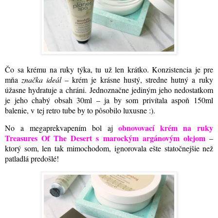
Čo sa krému na ruky týka, tu už len krátko. Konzistencia je pre
mňa
značka ideál
– krém je krásne hustý, stredne hutný a ruky
úžasne hydratuje a chráni. Jednoznačne jediným jeho nedostatkom
je jeho chabý obsah 30ml – ja by som privítala aspoň 150ml
balenie, v tej retro tube by to pôsobilo luxusne :)
.
obnovovací krém na ruky
No a megaprekvapením bol aj
Treasures Of The Desert s marockým argánovým olejom
–
ktorý som, len tak mimochodom, ignorovala ešte statočnejšie než
patladlá predošlé!