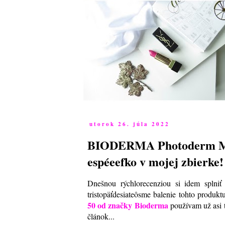
utorok 26. júla 2022
BIODERMA Photoderm MAX 
espéeefko v mojej zbierke!
Dnešnou rýchlorecenziou si idem splniť
tristopäťdesiateôsme balenie tohto produkt
50 od značky Bioderma
používam už asi 
článok...