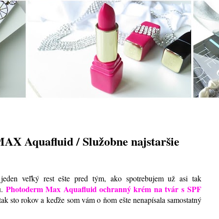
Aquafluid / Služobne najstaršie
 jeden veľký rest ešte pred tým, ako spotrebujem už asi tak
Photoderm Max Aquafluid ochranný krém na tvár s SPF
u.
tak sto rokov a keďže som vám o ňom ešte nenapísala samostatný