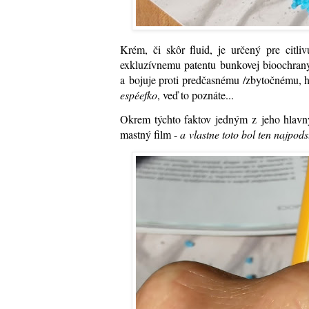
Krém, či skôr fluid, je určený pre citl
exkluzívnemu patentu bunkovej bioochrany
a bojuje proti predčasnému /zbytočnému, ha
espéefko
, veď to poznáte...
Okrem týchto faktov jedným z jeho hlavnýc
mastný film -
a vlastne toto bol ten najpod