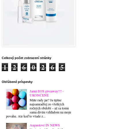
Celkový počet zobrazení stránky
1
2
6
0
2
6
5
Obľúbené príspevky
Jarná EOS giveaway!!! -
UKONČENÉ
Máte rady jar? Ja úplne
najsamradšej zo všetkých
ročných období – až sa tomu
sama divím vzhľadom na moju
povahu. Ale keď to všade z...
Augustové IN NEWS