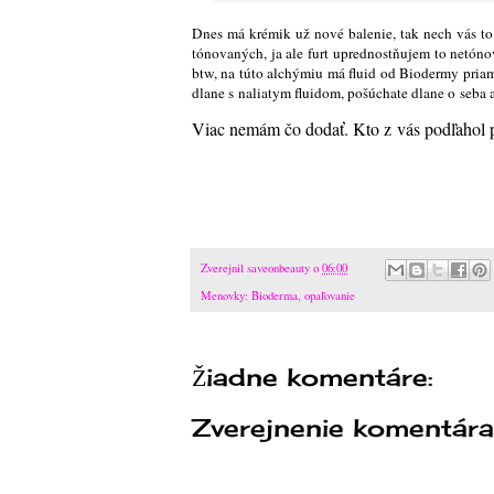
Dnes má krémik už nové balenie, tak nech vás to
tónovaných, ja ale furt uprednostňujem to netón
btw, na túto alchýmiu má fluid od Biodermy pria
dlane s naliatym fluidom, pošúchate dlane o seba a 
Viac nemám čo dodať. Kto z vás podľahol pr
Zverejnil
saveonbeauty
o
06:00
Menovky:
Bioderma
,
opaľovanie
Žiadne komentáre:
Zverejnenie komentára