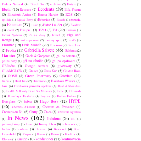
Dulcia Natural
(4)
Dusch Das
(2)
e choice
(2)
E-style
(1)
Ecodenta
(39)
Ebelin
(16)
Ecocera
(7)
Elfa Pharm
EOS
(26)
(5)
Elizabeth Arden
(6)
Emma Hardie
(8)
Erborian
(3)
esencia
epilácia
(1)
Eqqual Berry
(1)
Escada
(1)
Essence
(37)
Estée Lauder
(26)
(4)
Evaflor
Essie
(1)
Fa
(29)
(3)
Excipial
(3)
EZO
(3)
event
(2)
Farmasi
(1)
Figs and
Farouk Systems
(2)
fén na vlasy
(1)
Fennel
(2)
Rouge
(16)
fixačný sprej
(5)
first impression
(2)
fixatér
(2)
Flormar
(19)
Frais Monde
(29)
Freeman
(7)
Fresh Line
Gabriella Salvete
(46)
Frudia
(11)
(2)
Galderma
(2)
Garnier
(33)
Geek & Gorgeous
(8)
gél na holenie
(3)
gél na obočie
(16)
gél po opaľovaní
(3)
gél na nohy
(1)
giveaway
(30)
GERnétic
(3)
Giorgio Armani
(6)
GLAMGLOW
(7)
Glazel
(4)
Gliss Kur
(5)
Golden Rose
Green Pharmacy
(9)
Guerlain
(22)
(3)
GOSH
(8)
Haruharu Wonder
(6)
Guess
(1)
HairClinic
(2)
Handmade
(1)
haul
(4)
Havlíkova přírodní apoteka
(8)
Head & Shoulders
Heimish
(2)
Health & Beauty Dead Sea Minerals
(2)
Hebe
(1)
(3)
Himalaya Herbals
(4)
hojenie
(2)
Holika Holika
(2)
HYPE
Hugo Boss
(12)
Hourglass
(3)
hubka
(3)
(36)
Chemins de Provence
(4)
Chemins d´Orient
(1)
Chemins du Nil
(6)
Chilly
(7)
Chloé
(6)
Christina Aguilera
In News
(162)
Indulona
(24)
(1)
IPL
(1)
Jessa
(4)
Jimmy Choo
(8)
Johnson´s
(3)
javorový sirup
(1)
Jordana
(3)
Juvena
(4)
K-secret
(4)
Karl
Jordan
(1)
Lagerfeld
(5)
Kiehl´s
(4)
Karpaz
(1)
Kawar
(1)
Kenzo
(1)
Kneipp
(10)
kondicionér
(21)
kontúrovacia
Klorane
(1)