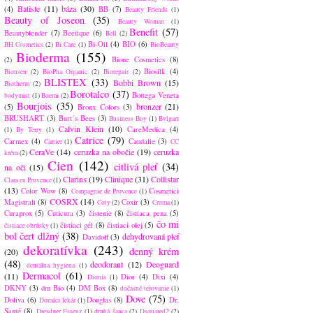
Batiste
(11)
báza
(30)
(4)
BB
(7)
Beauty Friends
(1)
Beauty of Joseon
(35)
Beauty Woman
(1)
Benefit
(57)
Beautyblender
(7)
Beetique
(6)
Bell
(2)
Bi-Oil
(4)
BIO
(6)
BH Cosmetics
(2)
Bi Care
(1)
BioBeauty
Bioderma
(155)
Bione Cosmetics
(8)
(2)
Biosilk
(4)
Bionsen
(2)
BioPha Organic
(2)
Biorepair
(2)
BLISTEX
(33)
Bobbi Brown
(15)
Biotherm
(2)
Borotalco
(37)
Bottega Veneta
bodymist
(1)
Boemi
(2)
Bourjois
(35)
bronzer
(21)
(5)
Bronx Colors
(3)
BRUSHART
(3)
Burt´s Bees
(3)
Business Boy
(1)
Bvlgari
Calvin Klein
(10)
CareMedica
(4)
(1)
By Terry
(1)
Catrice
(79)
Carmex
(4)
Caudalie
(3)
Cartier
(1)
CC
CeraVe
(14)
ceruzka na obočie
(19)
ceruzka
krém
(2)
Cien
(142)
citlivá pleť
(34)
na oči
(15)
Clarins
(19)
Clinique
(31)
Collistar
Clara en Provence
(1)
(13)
Color Wow
(8)
Cosmetici
Compagnie de Provence
(1)
COSRX
(14)
Magistrali
(8)
Coxir
(3)
Coty
(2)
Croma
(1)
Curaprox
(5)
Cuticura
(3)
čistenie
(8)
čistiaca pena
(5)
čo mi
čistiaci gél
(8)
čistiaci olej
(5)
čistiace obrúsky
(1)
bol čert dlžný
(38)
dehydrovaná pleť
Davidoff
(3)
dekoratívka
(243)
denný krém
(20)
(48)
deodorant
(12)
Deoguard
dentálna hygiena
(1)
Dermacol
(61)
(11)
Dior
(4)
Dixi
(4)
Dionis
(1)
DKNY
(3)
dm Bio
(4)
DM Box
(8)
dočasné tetovanie
(1)
Dove
(75)
Doliva
(6)
Douglas
(8)
Dr.
Domáci lekár
(1)
Santé
(8)
Dresdner Essenz
(1)
druhá šanca
(2)
Dsquared2
(2)