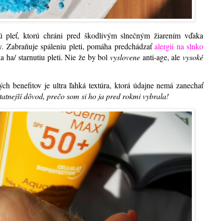
ivú pleť, ktorú chráni pred škodlivým slnečným žiarením vďaka
. Zabraňuje spáleniu pleti, pomáha predchádzať
alergii na slnko
 ha/ starnutiu pleti. Nie že by bol
vyslovene
anti-age, ale
vysoké
h benefitov je ultra ľahká textúra, ktorá údajne nemá zanechať
statnejší dôvod, prečo som si ho ja pred rokmi vybrala!