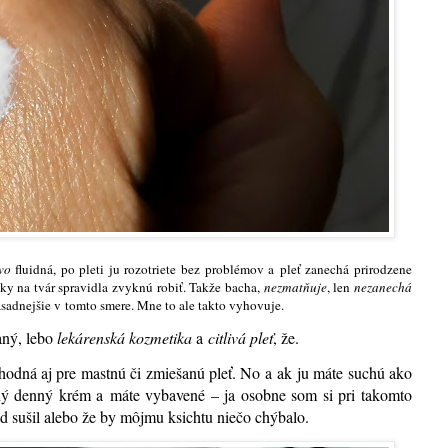
vo
fluidná, po pleti ju rozotriete bez problémov a pleť zanechá prirodzene
ky na tvár spravidla zvyknú robiť. Takže bacha,
nezmatňuje
, len
nezanechá
sadnejšie v tomto smere. Mne to ale takto vyhovuje.
aný, lebo
lekárenská kozmetika
a
citlivá pleť
, že.
hodná aj pre mastnú či zmiešanú pleť. No a ak ju máte suchú ako
ený denný krém a máte vybavené – ja osobne som si pri takomto
d sušil alebo že by môjmu ksichtu niečo chýbalo.