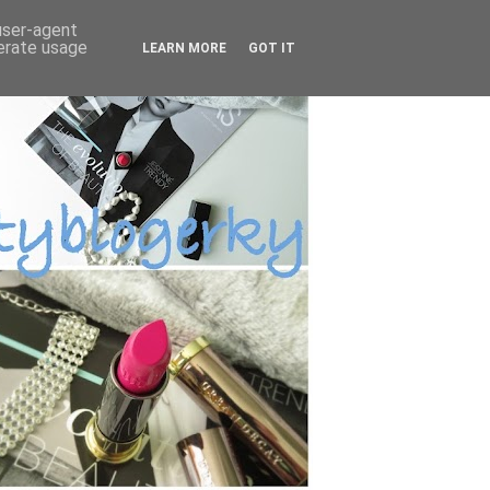
 user-agent
nerate usage
LEARN MORE
GOT IT