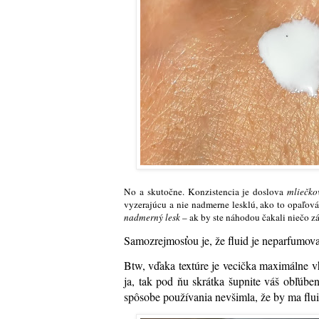
No a skutočne. Konzistencia je doslova
mliečko
vyzerajúcu a nie nadmerne lesklú, ako to opaľová
nadmerný lesk
– ak by ste náhodou čakali niečo zá
Samozrejmosťou je, že fluid je neparfumov
Btw, vďaka textúre je vecička maximálne v
ja, tak pod ňu skrátka šupnite váš obľúb
spôsobe používania nevšimla, že by ma flui