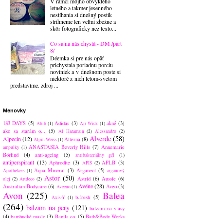
V rámci môjho obvyklého
letného a takmer-jesenného
nestíhania si dnešný postík
strihneme len veľmi zbežne a
skôr fotograficky než texto...
Čo sa na nás chystá - DM /part
8/
Déemka si pre nás opäť
prichystala poriadnu porciu
noviniek a v dnešnom poste si
niektoré z nich letom-svetom
predstavíme. zdroj ...
Menovky
183 DAYS
(5)
Adidas
(3)
akné
(3)
Abib
(1)
Air Wick
(1)
ako sa starám o...
(5)
Al Haramain
(2)
Alessandro
(2)
Alverde
(58)
Alpecin
(12)
Alterna
(8)
Alpin Weiss
(1)
ANASTASIA Beverly Hills
(7)
Annemarie
ampulky
(1)
Börlind
(4)
anti-ageing
(5)
antibakteriálny gél
(1)
antiperspirant
(13)
Aphrodite
(3)
APLB
(3)
APIS
(2)
Aqua Mineral
(3)
Arganeol
(5)
Apothekers
(1)
arganový
Astor
(50)
Astrid
(6)
Aussie
(6)
olej
(2)
Artdeco
(2)
Avéne
(28)
Australian Bodycare
(6)
Aveo
(3)
Aveeno
(1)
Avon
(225)
Balea
b.fresh
(5)
Axis-Y
(1)
(264)
balzam na pery
(121)
balzam na vlasy
(4)
bambucké maslo
(3)
Banila co.
(5)
Bath&Body Works