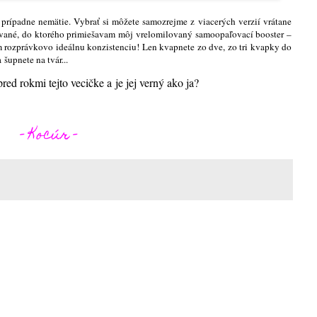
 prípadne nemätie. Vybrať si môžete samozrejme z viacerých verzií vrátane
ované, do ktorého primiešavam môj vrelomilovaný samoopaľovací booster –
m rozprávkovo ideálnu konzistenciu! Len kvapnete zo dve, zo tri kvapky do
šupnete na tvár...
ed rokmi tejto vecičke a je jej verný ako ja?
- Kocúr -