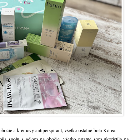
obočie a krémový antiperspirant, všetko ostatné bola Kórea.
ila spolu s gélom na obočie, všetko ostatné som ukoristila na