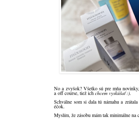
No a zvyšok? Všetko sú pre mňa novinky,
a off course, tiež ich
chcem vyskúšať :)
.
Schválne som si dala tú námahu a zrátala
éčok.
Myslím, že zásobu mám tak minimálne na c