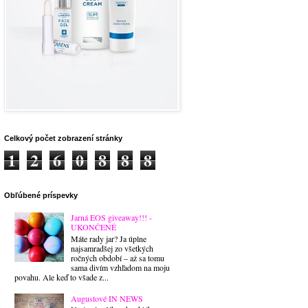
Celkový počet zobrazení stránky
1
2
6
0
8
8
8
Obľúbené príspevky
Jarná EOS giveaway!!! -
UKONČENÉ
Máte rady jar? Ja úplne
najsamradšej zo všetkých
ročných období – až sa tomu
sama divím vzhľadom na moju
povahu. Ale keď to všade z...
Augustové IN NEWS