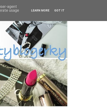
 user-agent
nerate usage
LEARN MORE
GOT IT