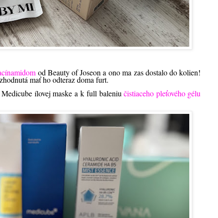
iacínamidom
od Beauty of Joseon a ono ma zas dostalo do kolien!
ozhodnutá mať ho odteraz doma furt.
 Medicube ílovej maske a k full baleniu
čistiaceho pleťového gélu