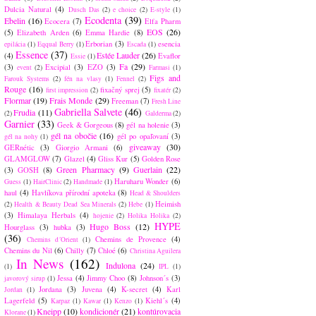
Dulcia Natural
(4)
Dusch Das
(2)
e choice
(2)
E-style
(1)
Ecodenta
(39)
Ebelin
(16)
Ecocera
(7)
Elfa Pharm
EOS
(26)
(5)
Elizabeth Arden
(6)
Emma Hardie
(8)
Erborian
(3)
esencia
epilácia
(1)
Eqqual Berry
(1)
Escada
(1)
Essence
(37)
Estée Lauder
(26)
(4)
Evaflor
Essie
(1)
Fa
(29)
(3)
Excipial
(3)
EZO
(3)
event
(2)
Farmasi
(1)
Figs and
Farouk Systems
(2)
fén na vlasy
(1)
Fennel
(2)
Rouge
(16)
fixačný sprej
(5)
first impression
(2)
fixatér
(2)
Flormar
(19)
Frais Monde
(29)
Freeman
(7)
Fresh Line
Gabriella Salvete
(46)
Frudia
(11)
(2)
Galderma
(2)
Garnier
(33)
Geek & Gorgeous
(8)
gél na holenie
(3)
gél na obočie
(16)
gél po opaľovaní
(3)
gél na nohy
(1)
giveaway
(30)
GERnétic
(3)
Giorgio Armani
(6)
GLAMGLOW
(7)
Glazel
(4)
Gliss Kur
(5)
Golden Rose
Green Pharmacy
(9)
Guerlain
(22)
(3)
GOSH
(8)
Haruharu Wonder
(6)
Guess
(1)
HairClinic
(2)
Handmade
(1)
haul
(4)
Havlíkova přírodní apoteka
(8)
Head & Shoulders
Heimish
(2)
Health & Beauty Dead Sea Minerals
(2)
Hebe
(1)
(3)
Himalaya Herbals
(4)
hojenie
(2)
Holika Holika
(2)
HYPE
Hugo Boss
(12)
Hourglass
(3)
hubka
(3)
(36)
Chemins de Provence
(4)
Chemins d´Orient
(1)
Chemins du Nil
(6)
Chilly
(7)
Chloé
(6)
Christina Aguilera
In News
(162)
Indulona
(24)
(1)
IPL
(1)
Jessa
(4)
Jimmy Choo
(8)
Johnson´s
(3)
javorový sirup
(1)
Jordana
(3)
Juvena
(4)
K-secret
(4)
Karl
Jordan
(1)
Lagerfeld
(5)
Kiehl´s
(4)
Karpaz
(1)
Kawar
(1)
Kenzo
(1)
Kneipp
(10)
kondicionér
(21)
kontúrovacia
Klorane
(1)