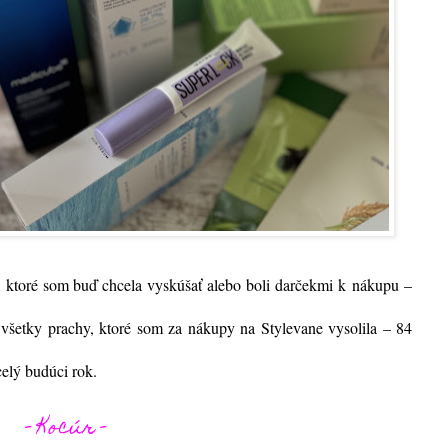
 ktoré som buď chcela vyskúšať alebo boli darčekmi k nákupu –
 všetky prachy, ktoré som za nákupy na Stylevane vysolila – 84
elý budúci rok.
- Kocúr -