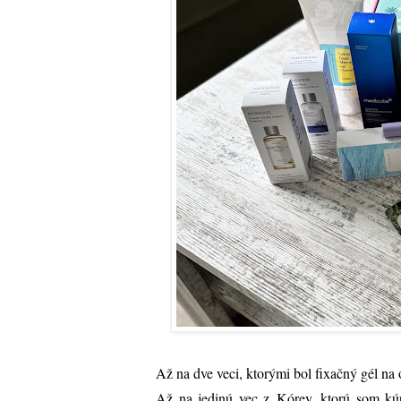
Až na dve veci, ktorými bol fixačný gél na 
Až na jedinú vec z Kórey, ktorú som kúp