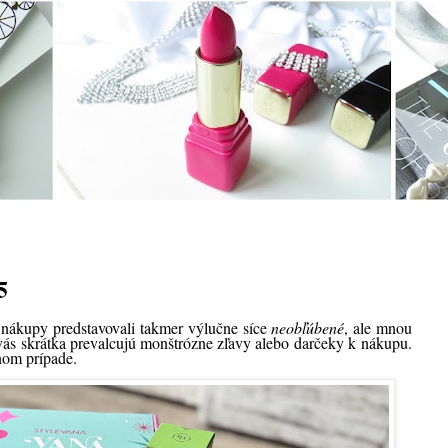
5
 nákupy predstavovali takmer výlučne síce
neobľúbené
, ale mnou
vás skrátka prevalcujú monštrózne zľavy alebo darčeky k nákupu.
nom prípade.