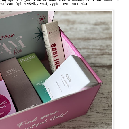
ať vám úplne všetky veci, vypichnem len niečo...