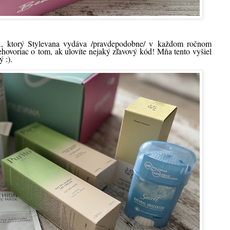
x
, ktorý Stylevana vydáva /pravdepodobne/ v každom ročnom
ehovoriac o tom, ak ulovíte nejaký zľavový kód! Mňa tento vyšiel
ý :).