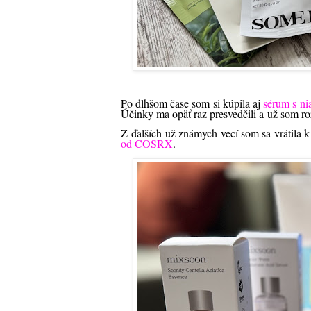
Po dlhšom čase som si kúpila aj
sérum s n
Účinky ma opäť raz presvedčili a už som r
Z ďalších už známych vecí som sa vrátila k
od COSRX
.