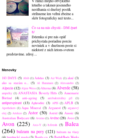
V rámci môjho obvyklého
letného a takmer-jesenného
nestíhania si dnešný postík
strihneme len veľmi zbežne a
skôr fotograficky než texto...
Čo sa na nás chystá - DM /part
8/
Déemka si pre nás opäť
prichystala poriadnu porciu
noviniek a v dnešnom poste si
niektoré z nich letom-svetom
predstavíme. zdroj ...
Menovky
183 DAYS
(5)
Adidas
(3)
akné
(3)
Abib
(1)
Air Wick
(1)
ako sa starám o...
(5)
Al Haramain
(2)
Alessandro
(2)
Alverde
(58)
Alpecin
(12)
Alterna
(8)
Alpin Weiss
(1)
ANASTASIA Beverly Hills
(7)
Annemarie
ampulky
(1)
Börlind
(4)
anti-ageing
(5)
antibakteriálny gél
(1)
antiperspirant
(13)
Aphrodite
(3)
APLB
(3)
APIS
(2)
Aqua Mineral
(3)
Arganeol
(5)
Apothekers
(1)
arganový
Astor
(50)
Astrid
(6)
Aussie
(6)
olej
(2)
Artdeco
(2)
Avéne
(28)
Australian Bodycare
(6)
Aveo
(3)
Aveeno
(1)
Avon
(225)
Balea
b.fresh
(5)
Axis-Y
(1)
(264)
balzam na pery
(121)
balzam na vlasy
(4)
bambucké maslo
(3)
Banila co.
(5)
Bath&Body Works