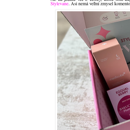
Stylevane
. Asi nemá veľmi zmysel komentov