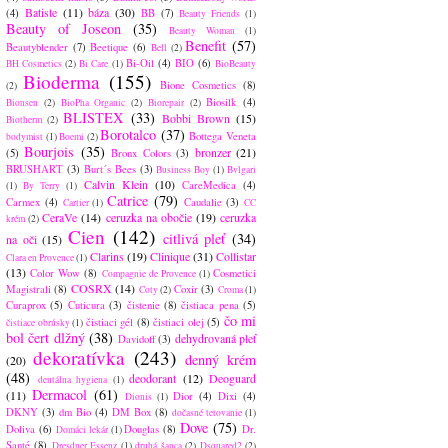
Batiste
(11)
báza
(30)
(4)
BB
(7)
Beauty Friends
(1)
Beauty of Joseon
(35)
Beauty Woman
(1)
Benefit
(57)
Beautyblender
(7)
Beetique
(6)
Bell
(2)
Bi-Oil
(4)
BIO
(6)
BH Cosmetics
(2)
Bi Care
(1)
BioBeauty
Bioderma
(155)
Bione Cosmetics
(8)
(2)
Biosilk
(4)
Bionsen
(2)
BioPha Organic
(2)
Biorepair
(2)
BLISTEX
(33)
Bobbi Brown
(15)
Biotherm
(2)
Borotalco
(37)
Bottega Veneta
bodymist
(1)
Boemi
(2)
Bourjois
(35)
bronzer
(21)
(5)
Bronx Colors
(3)
BRUSHART
(3)
Burt´s Bees
(3)
Business Boy
(1)
Bvlgari
Calvin Klein
(10)
CareMedica
(4)
(1)
By Terry
(1)
Catrice
(79)
Carmex
(4)
Caudalie
(3)
Cartier
(1)
CC
CeraVe
(14)
ceruzka na obočie
(19)
ceruzka
krém
(2)
Cien
(142)
citlivá pleť
(34)
na oči
(15)
Clarins
(19)
Clinique
(31)
Collistar
Clara en Provence
(1)
(13)
Color Wow
(8)
Cosmetici
Compagnie de Provence
(1)
COSRX
(14)
Magistrali
(8)
Coxir
(3)
Coty
(2)
Croma
(1)
Curaprox
(5)
Cuticura
(3)
čistenie
(8)
čistiaca pena
(5)
čo mi
čistiaci gél
(8)
čistiaci olej
(5)
čistiace obrúsky
(1)
bol čert dlžný
(38)
dehydrovaná pleť
Davidoff
(3)
dekoratívka
(243)
denný krém
(20)
(48)
deodorant
(12)
Deoguard
dentálna hygiena
(1)
Dermacol
(61)
(11)
Dior
(4)
Dixi
(4)
Dionis
(1)
DKNY
(3)
dm Bio
(4)
DM Box
(8)
dočasné tetovanie
(1)
Dove
(75)
Doliva
(6)
Douglas
(8)
Dr.
Domáci lekár
(1)
Santé
(8)
Dresdner Essenz
(1)
druhá šanca
(2)
Dsquared2
(2)