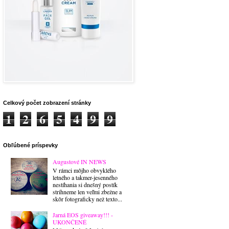
Celkový počet zobrazení stránky
1
2
6
5
4
9
9
Obľúbené príspevky
Augustové IN NEWS
V rámci môjho obvyklého
letného a takmer-jesenného
nestíhania si dnešný postík
strihneme len veľmi zbežne a
skôr fotograficky než texto...
Jarná EOS giveaway!!! -
UKONČENÉ