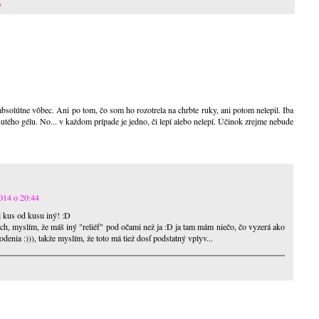
m
absolútne vôbec. Ani po tom, čo som ho rozotrela na chrbte ruky, ani potom nelepil. Iba
tého gélu. No... v každom prípade je jedno, či lepí alebo nelepí. Účinok zrejme nebude
014 o 20:44
l kus od kusu iný! :D
h, myslím, že máš iný "reliéf" pod očami než ja :D ja tam mám niečo, čo vyzerá ako
odenia :))), takže myslím, že toto má tiež dosť podstatný vplyv...