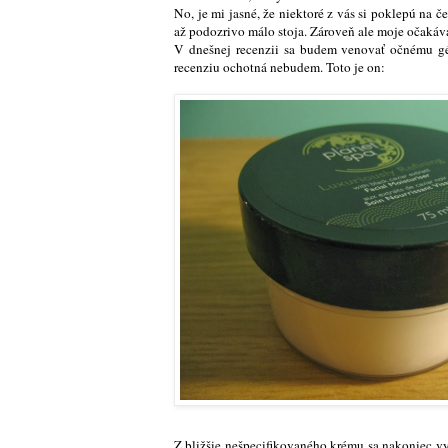
No, je mi jasné, že niektoré z vás si poklepú na 
až podozrivo málo stoja. Zároveň ale moje očakáv
V dnešnej recenzii sa budem venovať očnému gé
recenziu ochotná nebudem. Toto je on:
Z bližšie nešpecifikovaného krému sa nakoniec vy