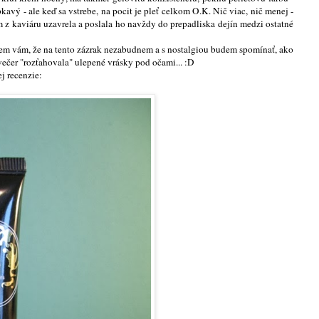
avý - ale keď sa vstrebe, na pocit je pleť celkom O.K. Nič viac, nič menej -
z kaviáru uzavrela a poslala ho navždy do prepadliska dejín medzi ostatné
ujem vám, že na tento zázrak nezabudnem a s nostalgiou budem spomínať, ako
 večer "rozťahovala" ulepené vrásky pod očami... :D
j recenzie: