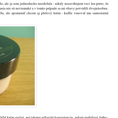
čelo, ale ja som jednoducho neodolala - nikdy nezavrhujem veci len preto, že
ania nie sú neviemaké a v tomto prípade sa mi obavy potvrdili dvojnásobne.
lu, ale spomenúť chcem aj pleťový krém - keďže venovať mu samostatnú
kľul krém nočný, má takmer gélovitú konzistenciu, peknú perleťovú farbu -