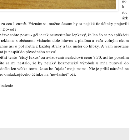
no
k
/ot
ázk
 za cca 1 euro!/. Priznám sa, možno časom by sa nejaké tie účinky prejavili
em! Dôvod?
ázve tohto postu - gél je tak neuveriteľne lepkavý, že len čo sa po aplikácii
 v reklame s občanom, visiacim dole hlavou z plafóna a vaša voľným okom
ahne asi o pol metra z každej strany a tak meter do hĺbky. A vám neostane
stať ju naspäť do pôvodného stavu!
iť si tento "čistý luxus" za avizovanú neakciovú cenu 7,70, asi ho posadím
 Ešte sa mi nestalo, že by nejaký kozmetický výrobok u mňa putoval do
ošlo len vďaka tomu, že sa ho "ujala" moja mama. Nie je príliš náročná na
ho omladzujúceho účinku na "nevlastné" oči.
balenie