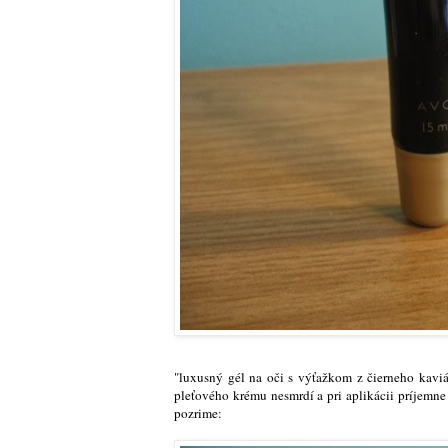
"luxusný gél na oči s výťažkom z čierneho kaviá
pleťového krému nesmrdí a pri aplikácii príjemne
pozrime: