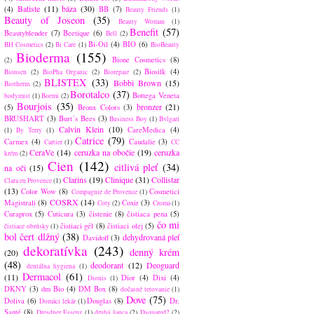
Batiste
(11)
báza
(30)
(4)
BB
(7)
Beauty Friends
(1)
Beauty of Joseon
(35)
Beauty Woman
(1)
Benefit
(57)
Beautyblender
(7)
Beetique
(6)
Bell
(2)
Bi-Oil
(4)
BIO
(6)
BH Cosmetics
(2)
Bi Care
(1)
BioBeauty
Bioderma
(155)
Bione Cosmetics
(8)
(2)
Biosilk
(4)
Bionsen
(2)
BioPha Organic
(2)
Biorepair
(2)
BLISTEX
(33)
Bobbi Brown
(15)
Biotherm
(2)
Borotalco
(37)
Bottega Veneta
bodymist
(1)
Boemi
(2)
Bourjois
(35)
bronzer
(21)
(5)
Bronx Colors
(3)
BRUSHART
(3)
Burt´s Bees
(3)
Business Boy
(1)
Bvlgari
Calvin Klein
(10)
CareMedica
(4)
(1)
By Terry
(1)
Catrice
(79)
Carmex
(4)
Caudalie
(3)
Cartier
(1)
CC
CeraVe
(14)
ceruzka na obočie
(19)
ceruzka
krém
(2)
Cien
(142)
citlivá pleť
(34)
na oči
(15)
Clarins
(19)
Clinique
(31)
Collistar
Clara en Provence
(1)
(13)
Color Wow
(8)
Cosmetici
Compagnie de Provence
(1)
COSRX
(14)
Magistrali
(8)
Coxir
(3)
Coty
(2)
Croma
(1)
Curaprox
(5)
Cuticura
(3)
čistenie
(8)
čistiaca pena
(5)
čo mi
čistiaci gél
(8)
čistiaci olej
(5)
čistiace obrúsky
(1)
bol čert dlžný
(38)
dehydrovaná pleť
Davidoff
(3)
dekoratívka
(243)
denný krém
(20)
(48)
deodorant
(12)
Deoguard
dentálna hygiena
(1)
Dermacol
(61)
(11)
Dior
(4)
Dixi
(4)
Dionis
(1)
DKNY
(3)
dm Bio
(4)
DM Box
(8)
dočasné tetovanie
(1)
Dove
(75)
Doliva
(6)
Douglas
(8)
Dr.
Domáci lekár
(1)
Santé
(8)
Dresdner Essenz
(1)
druhá šanca
(2)
Dsquared2
(2)