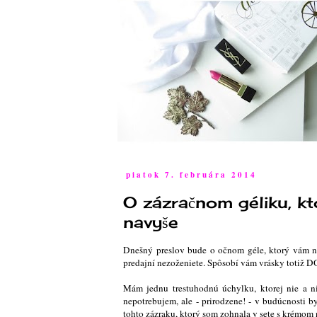
piatok 7. februára 2014
O zázračnom géliku, k
navyše
Dnešný preslov bude o očnom géle, ktorý vám n
predajní nezoženiete. Spôsobí vám vrásky totiž 
Mám jednu trestuhodnú úchylku, ktorej nie a ni
nepotrebujem, ale - prirodzene! - v budúcnosti 
tohto zázraku, ktorý som zohnala v sete s krém