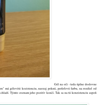
Gél na oči - teda úplne doslovne
ru" má gélovitú kozistenciu, naozaj peknú, perleťovú farbu, na rozdiel od
 chladí. Týmto zoznam jeho pozitív končí. Tak sa na tú konzistenciu aspoň