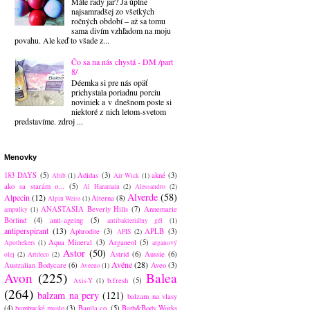
Máte rady jar? Ja úplne
najsamradšej zo všetkých
ročných období – až sa tomu
sama divím vzhľadom na moju
povahu. Ale keď to všade z...
Čo sa na nás chystá - DM /part
8/
Déemka si pre nás opäť
prichystala poriadnu porciu
noviniek a v dnešnom poste si
niektoré z nich letom-svetom
predstavíme. zdroj ...
Menovky
183 DAYS
(5)
Adidas
(3)
akné
(3)
Abib
(1)
Air Wick
(1)
ako sa starám o...
(5)
Al Haramain
(2)
Alessandro
(2)
Alverde
(58)
Alpecin
(12)
Alterna
(8)
Alpin Weiss
(1)
ANASTASIA Beverly Hills
(7)
Annemarie
ampulky
(1)
Börlind
(4)
anti-ageing
(5)
antibakteriálny gél
(1)
antiperspirant
(13)
Aphrodite
(3)
APLB
(3)
APIS
(2)
Aqua Mineral
(3)
Arganeol
(5)
Apothekers
(1)
arganový
Astor
(50)
Astrid
(6)
Aussie
(6)
olej
(2)
Artdeco
(2)
Avéne
(28)
Australian Bodycare
(6)
Aveo
(3)
Aveeno
(1)
Avon
(225)
Balea
b.fresh
(5)
Axis-Y
(1)
(264)
balzam na pery
(121)
balzam na vlasy
(4)
bambucké maslo
(3)
Banila co.
(5)
Bath&Body Works