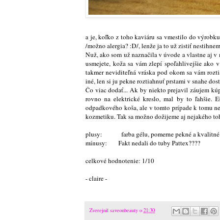
a je, koľko z toho kaviáru sa vmestilo do výrobku
/možno alergia? :D/, lenže ja to už zistiť nestihn
Nuž, ako som už naznačila v úvode a vlastne aj v n
usmejete, koža sa vám zlepí spoľahlivejšie ako
takmer neviditeľná vráska pod okom sa vám rozti
iné, len si ju pekne roztiahnuť prstami v snahe do
Čo viac dodať... Ak by niekto prejavil záujem kúp
rovno na elektrické kreslo, mal by to ľahšie.
odpadkového koša, ale v tomto prípade k tomu ned
kozmetiku. Tak sa možno dožijeme aj nejakého to
plusy: farba gélu, pomerne pekné a kvalitné 
mínusy: Fakt nedali do tuby Pattex????
celkové hodnotenie: 1/10
- claire -
Zverejnil
saveonbeauty
o
21:30