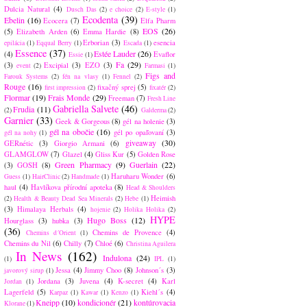
Dulcia Natural
(4)
Dusch Das
(2)
e choice
(2)
E-style
(1)
Ecodenta
(39)
Ebelin
(16)
Ecocera
(7)
Elfa Pharm
EOS
(26)
(5)
Elizabeth Arden
(6)
Emma Hardie
(8)
Erborian
(3)
esencia
epilácia
(1)
Eqqual Berry
(1)
Escada
(1)
Essence
(37)
Estée Lauder
(26)
(4)
Evaflor
Essie
(1)
Fa
(29)
(3)
Excipial
(3)
EZO
(3)
event
(2)
Farmasi
(1)
Figs and
Farouk Systems
(2)
fén na vlasy
(1)
Fennel
(2)
Rouge
(16)
fixačný sprej
(5)
first impression
(2)
fixatér
(2)
Flormar
(19)
Frais Monde
(29)
Freeman
(7)
Fresh Line
Gabriella Salvete
(46)
Frudia
(11)
(2)
Galderma
(2)
Garnier
(33)
Geek & Gorgeous
(8)
gél na holenie
(3)
gél na obočie
(16)
gél po opaľovaní
(3)
gél na nohy
(1)
giveaway
(30)
GERnétic
(3)
Giorgio Armani
(6)
GLAMGLOW
(7)
Glazel
(4)
Gliss Kur
(5)
Golden Rose
Green Pharmacy
(9)
Guerlain
(22)
(3)
GOSH
(8)
Haruharu Wonder
(6)
Guess
(1)
HairClinic
(2)
Handmade
(1)
haul
(4)
Havlíkova přírodní apoteka
(8)
Head & Shoulders
Heimish
(2)
Health & Beauty Dead Sea Minerals
(2)
Hebe
(1)
(3)
Himalaya Herbals
(4)
hojenie
(2)
Holika Holika
(2)
HYPE
Hugo Boss
(12)
Hourglass
(3)
hubka
(3)
(36)
Chemins de Provence
(4)
Chemins d´Orient
(1)
Chemins du Nil
(6)
Chilly
(7)
Chloé
(6)
Christina Aguilera
In News
(162)
Indulona
(24)
(1)
IPL
(1)
Jessa
(4)
Jimmy Choo
(8)
Johnson´s
(3)
javorový sirup
(1)
Jordana
(3)
Juvena
(4)
K-secret
(4)
Karl
Jordan
(1)
Lagerfeld
(5)
Kiehl´s
(4)
Karpaz
(1)
Kawar
(1)
Kenzo
(1)
Kneipp
(10)
kondicionér
(21)
kontúrovacia
Klorane
(1)