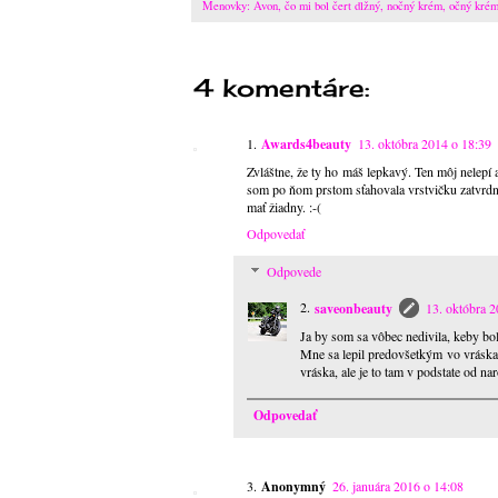
Menovky:
Avon
,
čo mi bol čert dlžný
,
nočný krém
,
očný kré
4 komentáre:
Awards4beauty
13. októbra 2014 o 18:39
Zvláštne, že ty ho máš lepkavý. Ten môj nelepí 
som po ňom prstom sťahovala vrstvičku zatvrdnu
mať žiadny. :-(
Odpovedať
Odpovede
saveonbeauty
13. októbra 2
Ja by som sa vôbec nedivila, keby bo
Mne sa lepil predovšetkým vo vráskac
vráska, ale je to tam v podstate od nar
Odpovedať
Anonymný
26. januára 2016 o 14:08