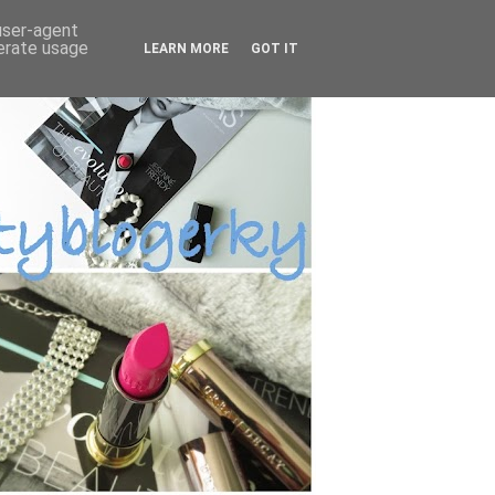
 user-agent
nerate usage
LEARN MORE
GOT IT