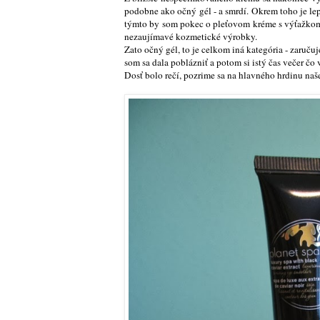
podobne ako očný gél - a smrdí. Okrem toho je lepk
týmto by som pokec o pleťovom kréme s výťažkom 
nezaujímavé kozmetické výrobky.
Zato očný gél, to je celkom iná kategória - zaruč
som sa dala poblázniť a potom si istý čas večer čo
Dosť bolo rečí, pozrime sa na hlavného hrdinu naše