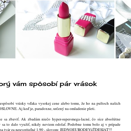
torý vám spôsobí pár vrások
espôsobí vrásky vďaka vysokej cene alebo tomu, že ho na pultoch našich
DOSLOVNE. Aj keď je, paradoxne, určený na omladenie pleti.
e sa zbaviť. Ak zbadám niečo hyper-super-mega-lacné, čo síce absolútne
by sa to dalo využiť, nikdy neviem odolať. Podobne tomu bolo aj v prípade
om na tvár za neuveriteľné 1,90 - slovom: JEDNOEURODEVäŤDESIAT!!!