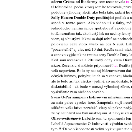
oderm Créme od Biodermy
som recenzovala
tu
.
tá tohtoročná, počas ktorej som ho testovala, pri
podobne výhodnej akcii, ako bola táto, rada si ho
Sally Hansen Double Duty
posilňujúci podlak a n
aspoň v tomto poste. Ako vidno už z fotky, mô
jednoducho nemám šancu spotrebovať a podobné b
totiž neznášam tak, ako hustý lak na nechty, ktorý
viem, aj s hustými lakmi sa dajú robiť na nechtoch
polovičnú cenu /toto vyšlo na cca 6 eur/. La
"pozerateľné" aj viac než 10 dní. Keďže sa mi vša
a cenovo vyjde tak na tretinu ceny Double Duty la
Diam
Keď som recenzovala 20eurový očný krém
názor. Recenziu si môžete pripomenúť
tu
. Realita
veľa nepoviem. Bolo by naozaj bláznovstvom dať
očných krémov, pohybujúcich sa v cenovej hladin
ale to bolo asi tak všetko - jediné, čo ma dostalo
diskutabilné - ak bude v naozaj výhodnej zľave, 
vyskúšanie zasa niečoho nového.
Swiss O-Par šampón s kokosovým mliekom
som n
za mňa palec vysoko hore. Šampónik stojí necelé
silikónu vašu hrivu nezaťaží, vlasy sú pekne nadý
že by neublížil ani tým mastnejším. A navyše krá
Olivovo-citrónové Labello
som tu spomenula len
Labellá /upozornenie: O kultovosti výrobku sved
tým!!! :D/ vo všeobecnosti veľmi vyživujúce nie s