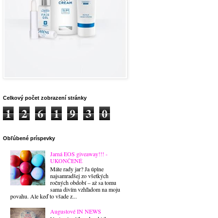
Celkový počet zobrazení stránky
1
2
6
1
9
3
0
Obľúbené príspevky
Jarná EOS giveaway!!! -
UKONČENÉ
Máte rady jar? Ja úplne
najsamradšej zo všetkých
ročných období – až sa tomu
sama divím vzhľadom na moju
povahu. Ale keď to všade z...
Augustové IN NEWS