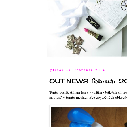
piatok 28. februára 2014
OUT NEWS február 2
Tento postík stíham len s vypätím všetkých síl, n
za vlasť" v tomto mesiaci. Bez zbytočných obkecá