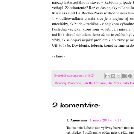
naozaj katastrofálnom stave, v každom prípade 
voňajú. Zhodnotenie? Raz za čas nejakým Labell
Micelárka od La Roche-Posay
rozhodne nesklama
1 v odličovadlách u mňa síce je a zrejme aj o
micelárky, ak bude - tradične - v nejakom výhodn
Posledná vecička, ktorú som vo februári minula,
ani link dávať nebudem, lebo už mi to začína byť
vždy, ak sa objaví nejaký problémik a v zime je 
Uff, toť vše. Dovidenia, február, konečne sme sa do
- claire -
Zverejnil
saveonbeauty
o
19:24
Menovky:
Bioderma
,
Labello
,
Oriflame
,
Out News
,
Sally Ha
2 komentáre:
Anonymný
1. marca 2014 o 14:21
Tak na mňa Labello ako výživný balzam moc neza
tak všetko. Používam ho občas miesto rúžu, pre