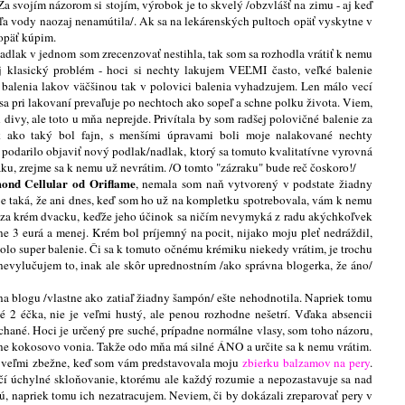
 Za svojím názorom si stojím, výrobok je to skvelý /obzvlášť na zimu - aj keď
veľa vody naozaj nenamútila/. Ak sa na lekárenských pultoch opäť vyskytne v
 opäť kúpim.
adlak v jednom som zrecenzovať nestihla, tak som sa rozhodla vrátiť k nemu
j klasický problém - hoci si nechty lakujem VEĽMI často, veľké balenie
alenia lakov väčšinou tak v polovici balenia vyhadzujem. Len málo vecí
 sa pri lakovaní prevaľuje po nechtoch ako sopeľ a schne polku života. Viem,
 divy, ale toto u mňa neprejde. Privítala by som radšej polovičné balenie za
k ako taký bol fajn, s menšími úpravami boli moje nalakované nechty
k podarilo objaviť nový podlak/nadlak, ktorý sa tomuto kvalitatívne vyrovná
ku, zrejme sa k nemu už nevrátim. /O tomto "zázraku" bude reč čoskoro!/
ond Cellular
od Oriflame
, nemala som naň vytvorený v podstate žiadny
 je taká, že ani dnes, keď som ho už na kompletku spotrebovala, vám k nemu
 za krém dvacku, keďže jeho účinok sa ničím nevymyká z radu akýchkoľvek
e 3 eurá a menej. Krém bol príjemný na pocit, nijako moju pleť nedráždil,
, bolo super balenie. Či sa k tomuto očnému krémiku niekedy vrátim, je trochu
nevylučujem to, inak ale skôr uprednostním /ako správna blogerka, že áno/
a blogu /vlastne ako zatiaľ žiadny šampón/ ešte nehodnotila. Napriek tomu
 2 éčka, nie je veľmi hustý, ale penou rozhodne nešetrí. Vďaka absencii
chané. Hoci je určený pre suché, prípadne normálne vlasy, som toho názoru,
sne kokosovo vonia. Takže odo mňa má silné ÁNO a určite sa k nemu vrátim.
 veľmi zbežne, keď som vám predstavovala moju
zbierku balzamov na pery
.
čí úchylné skloňovanie, ktorému ale každý rozumie a nepozastavuje sa nad
ú, napriek tomu ich nezatracujem. Neviem, či by dokázali zreparovať pery v