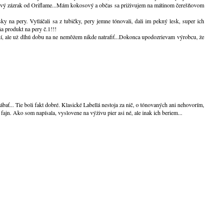
jivý zázrak od Oriflame...Mám kokosový a občas sa priživujem na mátinom čerešňovom
ky na pery. Vytláčali sa z tubičky, pery jemne tónovali, dali im pekný lesk, super ich
ňa produkt na pery č.1!!!
í, ale už dlhú dobu na ne nemôžem nikde natrafiť...Dokonca upodozrievam výrobcu, že
ábať... Tie boli fakt dobré. Klasické Labellá nestoja za nič, o tónovaných ani nehovorím,
 fajn. Ako som napísala, vyslovene na výživu pier asi né, ale inak ich beriem...