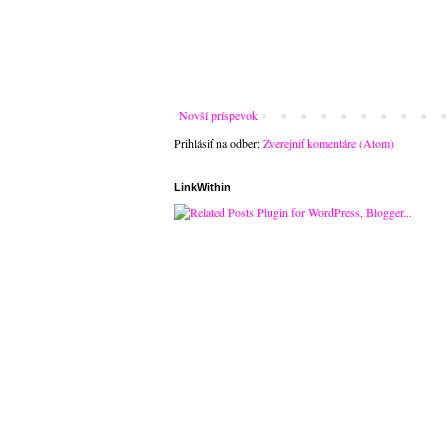
Novší príspevok
Prihlásiť na odber:
Zverejniť komentáre (Atom)
LinkWithin