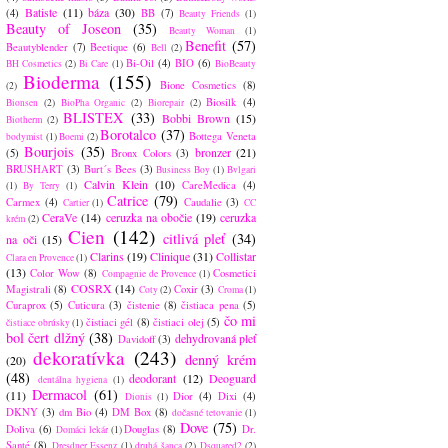
Batiste
(11)
báza
(30)
(4)
BB
(7)
Beauty Friends
(1)
Beauty of Joseon
(35)
Beauty Woman
(1)
Benefit
(57)
Beautyblender
(7)
Beetique
(6)
Bell
(2)
Bi-Oil
(4)
BIO
(6)
BH Cosmetics
(2)
Bi Care
(1)
BioBeauty
Bioderma
(155)
Bione Cosmetics
(8)
(2)
Biosilk
(4)
Bionsen
(2)
BioPha Organic
(2)
Biorepair
(2)
BLISTEX
(33)
Bobbi Brown
(15)
Biotherm
(2)
Borotalco
(37)
Bottega Veneta
bodymist
(1)
Boemi
(2)
Bourjois
(35)
bronzer
(21)
(5)
Bronx Colors
(3)
BRUSHART
(3)
Burt´s Bees
(3)
Business Boy
(1)
Bvlgari
Calvin Klein
(10)
CareMedica
(4)
(1)
By Terry
(1)
Catrice
(79)
Carmex
(4)
Caudalie
(3)
Cartier
(1)
CC
CeraVe
(14)
ceruzka na obočie
(19)
ceruzka
krém
(2)
Cien
(142)
citlivá pleť
(34)
na oči
(15)
Clarins
(19)
Clinique
(31)
Collistar
Clara en Provence
(1)
(13)
Color Wow
(8)
Cosmetici
Compagnie de Provence
(1)
COSRX
(14)
Magistrali
(8)
Coxir
(3)
Coty
(2)
Croma
(1)
Curaprox
(5)
Cuticura
(3)
čistenie
(8)
čistiaca pena
(5)
čo mi
čistiaci gél
(8)
čistiaci olej
(5)
čistiace obrúsky
(1)
bol čert dlžný
(38)
dehydrovaná pleť
Davidoff
(3)
dekoratívka
(243)
denný krém
(20)
(48)
deodorant
(12)
Deoguard
dentálna hygiena
(1)
Dermacol
(61)
(11)
Dior
(4)
Dixi
(4)
Dionis
(1)
DKNY
(3)
dm Bio
(4)
DM Box
(8)
dočasné tetovanie
(1)
Dove
(75)
Doliva
(6)
Douglas
(8)
Dr.
Domáci lekár
(1)
Santé
(8)
Dresdner Essenz
(1)
druhá šanca
(2)
Dsquared2
(2)