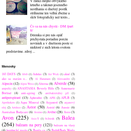
V rámci môjho obvyklého
letného a takmer-jesenného
nestíhania si dnešný postík
strihneme len veľmi zbežne a
skôr fotograficky než texto...
Čo sa na nás chystá - DM /part
8/
Déemka si pre nás opäť
prichystala poriadnu porciu
noviniek a v dnešnom poste si
niektoré z nich letom-svetom
predstavíme. zdroj ...
Menovky
183 DAYS
(5)
Adidas
(3)
akné
(3)
Abib
(1)
Air Wick
(1)
ako sa starám o...
(5)
Al Haramain
(2)
Alessandro
(2)
Alverde
(58)
Alpecin
(12)
Alterna
(8)
Alpin Weiss
(1)
ANASTASIA Beverly Hills
(7)
Annemarie
ampulky
(1)
Börlind
(4)
anti-ageing
(5)
antibakteriálny gél
(1)
antiperspirant
(13)
Aphrodite
(3)
APLB
(3)
APIS
(2)
Aqua Mineral
(3)
Arganeol
(5)
Apothekers
(1)
arganový
Astor
(50)
Astrid
(6)
Aussie
(6)
olej
(2)
Artdeco
(2)
Avéne
(28)
Australian Bodycare
(6)
Aveo
(3)
Aveeno
(1)
Avon
(225)
Balea
b.fresh
(5)
Axis-Y
(1)
(264)
balzam na pery
(121)
balzam na vlasy
(4)
bambucké maslo
(3)
Banila co.
(5)
Bath&Body Works