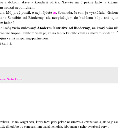
tie v dobrom stave v kondícii udržia. Navyše majú pekné farby a krásne
om naozaj nepohrdnem.
la. Môj prvý postík o nej nájdete
tu
. Som rada, že som ju vyskúšala - číslom
stane Sensibio od Biodermy, ale nevylučujem do budúcna kúpu ani tejto
om balení.
Atoderm Nutritive od Biodermy
 bol môj vrelo milovaný
, na ktorý vám už
 značne trápne. Faktom však je, že na tento ksichtokrém sa môžem spoľahnúť
mojím verným sparing-partnerom.
čkali :).
nsen
,
Swiss O-Par
berá...Mám Angel Star, ktorý farbí pery pekne na ružovo a krásne vonia, ale to je asi
tože dlhodobo by som sa s ním patlať nemohla, lebo mám z neho vysušené pery...