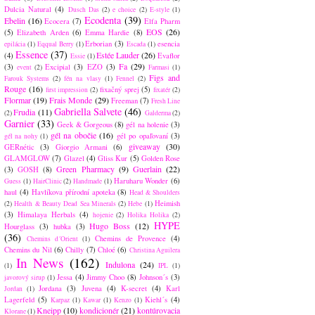
Dulcia Natural
(4)
Dusch Das
(2)
e choice
(2)
E-style
(1)
Ecodenta
(39)
Ebelin
(16)
Ecocera
(7)
Elfa Pharm
EOS
(26)
(5)
Elizabeth Arden
(6)
Emma Hardie
(8)
Erborian
(3)
esencia
epilácia
(1)
Eqqual Berry
(1)
Escada
(1)
Essence
(37)
Estée Lauder
(26)
(4)
Evaflor
Essie
(1)
Fa
(29)
(3)
Excipial
(3)
EZO
(3)
event
(2)
Farmasi
(1)
Figs and
Farouk Systems
(2)
fén na vlasy
(1)
Fennel
(2)
Rouge
(16)
fixačný sprej
(5)
first impression
(2)
fixatér
(2)
Flormar
(19)
Frais Monde
(29)
Freeman
(7)
Fresh Line
Gabriella Salvete
(46)
Frudia
(11)
(2)
Galderma
(2)
Garnier
(33)
Geek & Gorgeous
(8)
gél na holenie
(3)
gél na obočie
(16)
gél po opaľovaní
(3)
gél na nohy
(1)
giveaway
(30)
GERnétic
(3)
Giorgio Armani
(6)
GLAMGLOW
(7)
Glazel
(4)
Gliss Kur
(5)
Golden Rose
Green Pharmacy
(9)
Guerlain
(22)
(3)
GOSH
(8)
Haruharu Wonder
(6)
Guess
(1)
HairClinic
(2)
Handmade
(1)
haul
(4)
Havlíkova přírodní apoteka
(8)
Head & Shoulders
Heimish
(2)
Health & Beauty Dead Sea Minerals
(2)
Hebe
(1)
(3)
Himalaya Herbals
(4)
hojenie
(2)
Holika Holika
(2)
HYPE
Hugo Boss
(12)
Hourglass
(3)
hubka
(3)
(36)
Chemins de Provence
(4)
Chemins d´Orient
(1)
Chemins du Nil
(6)
Chilly
(7)
Chloé
(6)
Christina Aguilera
In News
(162)
Indulona
(24)
(1)
IPL
(1)
Jessa
(4)
Jimmy Choo
(8)
Johnson´s
(3)
javorový sirup
(1)
Jordana
(3)
Juvena
(4)
K-secret
(4)
Karl
Jordan
(1)
Lagerfeld
(5)
Kiehl´s
(4)
Karpaz
(1)
Kawar
(1)
Kenzo
(1)
Kneipp
(10)
kondicionér
(21)
kontúrovacia
Klorane
(1)