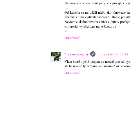
Na moje večne vysušené pery je vynikajúci ho
;-)
Od Labella sa mi páčili niečo ako tónovacie les
vyživili a dlho vydržali nanesené...Bol to pre m
Neviem z akého dôvodu zmizli z pultov predajn
ich prestal vyrábať...na moju škodu :-(
R.
Odpovedať
saveonbeauty
1. marca 2014 o 14:35
Viem ktoré myslíš, zrejme sa naozaj prestali vyr
ale tie novšie typu "pure and natural" sú celkom
Odpovedať