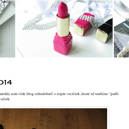
014
emohla som však blog ochudobniť o zopár vecičiek, ktoré už tradične "padli
vačiek: