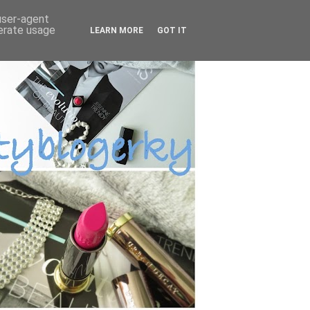
 user-agent
nerate usage
LEARN MORE
GOT IT