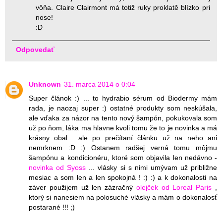
vôňa. Claire Clairmont má totiž ruky proklatě blízko pri
nose!
:D
Odpovedať
Unknown
31. marca 2014 o 0:04
Super článok :) ... to hydrabio sérum od Biodermy mám
rada, je naozaj super :) ostatné produkty som neskúšala,
ale vďaka za názor na tento nový šampón, pokukovala som
už po ňom, láka ma hlavne kvoli tomu že to je novinka a má
krásny obal... ale po prečítaní článku už na neho ani
nemrknem :D :) Ostanem radšej verná tomu môjmu
šampónu a kondicionéru, ktoré som objavila len nedávno -
novinka od Syoss
... vlásky si s nimi umývam už približne
mesiac a som len a len spokojná ! :) :) a k dokonalosti na
záver použijem už len zázračný
olejček od Loreal Paris
,
ktorý si nanesiem na polosuché vlásky a mám o dokonalosť
postarané !!! ;)