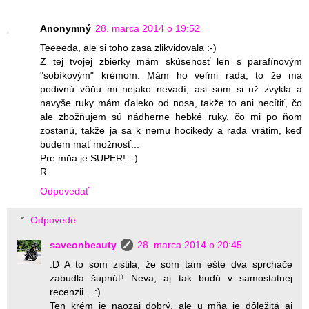
Anonymný
28. marca 2014 o 19:52
Teeeeda, ale si toho zasa zlikvidovala :-)
Z tej tvojej zbierky mám skúsenosť len s parafínovým
"sobíkovým" krémom. Mám ho veľmi rada, to že má
podivnú vôňu mi nejako nevadí, asi som si už zvykla a
navyše ruky mám ďaleko od nosa, takže to ani necítiť, čo
ale zbožňujem sú nádherne hebké ruky, čo mi po ňom
zostanú, takže ja sa k nemu hocikedy a rada vrátim, keď
budem mať možnosť...
Pre mňa je SUPER! :-)
R.
Odpovedať
Odpovede
saveonbeauty
28. marca 2014 o 20:45
:D A to som zistila, že som tam ešte dva sprcháče
zabudla šupnúť! Neva, aj tak budú v samostatnej
recenzii... :)
Ten krém je naozaj dobrý, ale u mňa je dôležitá aj