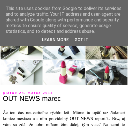
This site uses cookies from Google to deliver its services
and to analyze traffic. Your IP address and user-agent are
shared with Google along with performance and security
metrics to ensure quality of service, generate usage
statistics, and to detect and address abuse.
LEARN MORE
GOT IT
piatok 28. marca 2014
OUT NEWS marec
Že ten čas neuveriteľne rýchlo letí! Máme tu opäť raz /takmer/
koniec mesiaca a s ním pravidelný OUT NEWS reportík. Btw, aj
vám sa zdá, že toho míňam čím ďalej, tým viac? Na zemi to