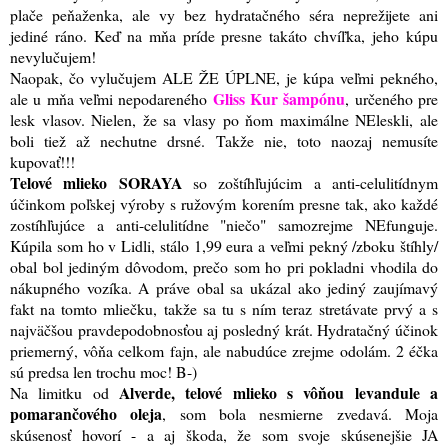
plače peňaženka, ale vy bez hydratačného séra neprežijete ani
jediné ráno. Keď na mňa príde presne takáto chvíľka, jeho kúpu
nevylučujem!
Naopak, čo vylučujem ALE ŽE ÚPLNE, je kúpa veľmi pekného,
Gliss Kur šampónu
ale u mňa veľmi nepodareného
, určeného pre
lesk vlasov. Nielen, že sa vlasy po ňom maximálne NEleskli, ale
boli tiež až nechutne drsné. Takže nie, toto naozaj nemusíte
kupovať!!!
Telové mlieko SORAYA
so zoštíhľujúcim a anti-celulitídnym
účinkom poľskej výroby s ružovým korením presne tak, ako každé
zostíhľujúce a anti-celulitídne "niečo" samozrejme NEfunguje.
Kúpila som ho v Lidli, stálo 1,99 eura a veľmi pekný /zboku štíhly/
obal bol jediným dôvodom, prečo som ho pri pokladni vhodila do
nákupného vozíka. A práve obal sa ukázal ako jediný zaujímavý
fakt na tomto mliečku, takže sa tu s ním teraz stretávate prvý a s
najväčšou pravdepodobnosťou aj posledný krát. Hydratačný účinok
priemerný, vôňa celkom fajn, ale nabudúce zrejme odolám. 2 éčka
sú predsa len trochu moc! B-)
Alverde, telové mlieko s vôňou levandule a
Na limitku od
pomarančového oleja
, som bola nesmierne zvedavá. Moja
skúsenosť hovorí - a aj škoda, že som svoje skúsenejšie JA