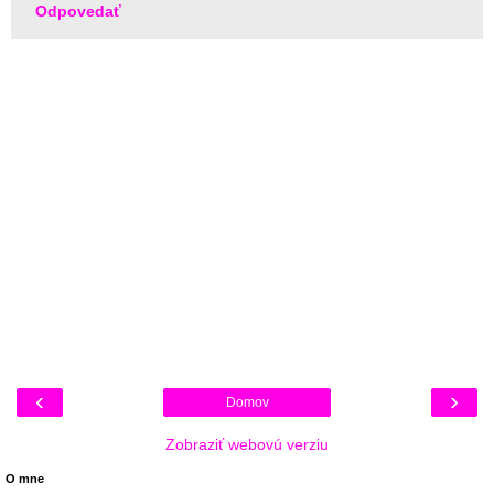
Odpovedať
‹
›
Domov
Zobraziť webovú verziu
O mne