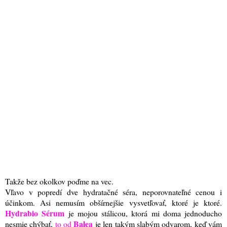
Takže bez okolkov poďme na vec.
Vľavo v popredí dve hydratačné séra, neporovnateľné cenou i
účinkom. Asi nemusím obšírnejšie vysvetľovať, ktoré je ktoré.
Hydrabio Sérum
je mojou stálicou, ktorá mi doma jednoducho
Balea
nesmie chýbať,
to od
je len takým slabým odvarom, keď vám