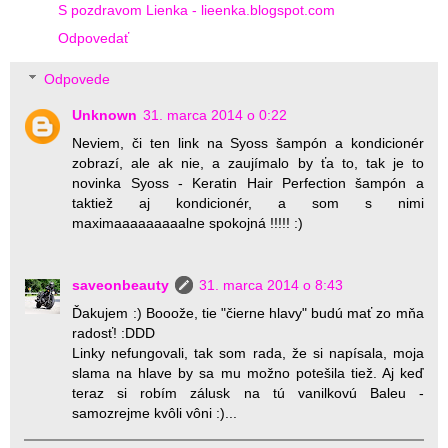
S pozdravom Lienka - lieenka.blogspot.com
Odpovedať
Odpovede
Unknown
31. marca 2014 o 0:22
Neviem, či ten link na Syoss šampón a kondicionér
zobrazí, ale ak nie, a zaujímalo by ťa to, tak je to
novinka Syoss - Keratin Hair Perfection šampón a
taktiež aj kondicionér, a som s nimi
maximaaaaaaaaalne spokojná !!!!! :)
saveonbeauty
31. marca 2014 o 8:43
Ďakujem :) Booože, tie "čierne hlavy" budú mať zo mňa
radosť! :DDD
Linky nefungovali, tak som rada, že si napísala, moja
slama na hlave by sa mu možno potešila tiež. Aj keď
teraz si robím zálusk na tú vanilkovú Baleu -
samozrejme kvôli vôni :)...