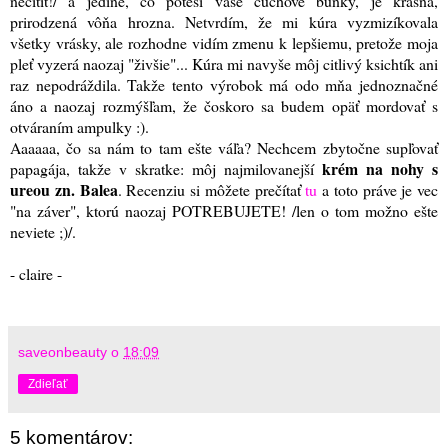
necítiť!/ a jediné, čo poteší vaše čuchové bunky, je krásna,
prirodzená vôňa hrozna. Netvrdím, že mi kúra vyzmizíkovala
všetky vrásky, ale rozhodne vidím zmenu k lepšiemu, pretože moja
pleť vyzerá naozaj "živšie"... Kúra mi navyše môj citlivý ksichtík ani
raz nepodráždila. Takže tento výrobok má odo mňa jednoznačné
áno a naozaj rozmýšľam, že čoskoro sa budem opäť mordovať s
otváraním ampulky :).
Aaaaaa, čo sa nám to tam ešte váľa? Nechcem zbytočne supľovať
krém na nohy s
papagája, takže v skratke: môj najmilovanejší
ureou zn. Balea
. Recenziu si môžete prečítať
tu
a toto práve je vec
"na záver", ktorú naozaj POTREBUJETE! /len o tom možno ešte
neviete ;)/.
- claire -
saveonbeauty
o
18:09
Zdieľať
5 komentárov: