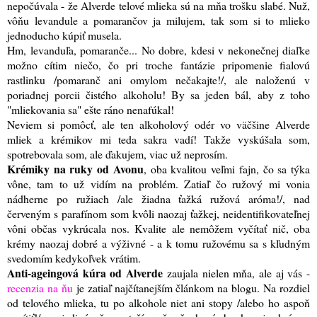
nepočúvala - že Alverde telové mlieka sú na mňa trošku slabé. Nuž,
vôňu levandule a pomarančov ja milujem, tak som si to mlieko
jednoducho kúpiť musela.
Hm, levanduľa, pomaranče... No dobre, kdesi v nekonečnej diaľke
možno cítim niečo, čo pri troche fantázie pripomenie fialovú
rastlinku /pomaranč ani omylom nečakajte!/, ale naloženú v
poriadnej porcii čistého alkoholu! By sa jeden bál, aby z toho
"mliekovania sa" ešte ráno nenafúkal!
Neviem si pomôcť, ale ten alkoholový odér vo väčšine Alverde
mliek a krémikov mi teda sakra vadí! Takže vyskúšala som,
spotrebovala som, ale ďakujem, viac už neprosím.
Krémiky na ruky od Avonu
, oba kvalitou veľmi fajn, čo sa týka
vône, tam to už vidím na problém. Zatiaľ čo ružový mi vonia
nádherne po ružiach /ale žiadna ťažká ružová aróma!/, nad
červeným s parafínom som kvôli naozaj ťažkej, neidentifikovateľnej
vôni občas vykrúcala nos. Kvalite ale nemôžem vyčítať nič, oba
krémy naozaj dobré a výživné - a k tomu ružovému sa s kľudným
svedomím kedykoľvek vrátim.
Anti-ageingová kúra od Alverde
zaujala nielen mňa, ale aj vás -
recenzia na ňu
je zatiaľ najčítanejším článkom na blogu. Na rozdiel
od telového mlieka, tu po alkohole niet ani stopy /alebo ho aspoň