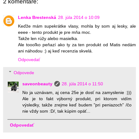
2 komentáre:
Lenka Brestenská
28. júla 2014 o 10:09
Keďže mám supekrátke vlasy, mohla by som aj lesky, ale
eeee - tento produkt je pre mňa moc.
Takže len rúžy alebo masielka.
Ale toooľko peňazí ako ty za ten produkt od Matis nedám
ani náhodou :) aj keď recenzia skvelá.
Odpovedať
Odpovede
saveonbeauty
28. júla 2014 o 11:50
No ja uznávam, aj cena 25e je dosť na zamyslenie :)))
Ale je to fakt výborný produkt, pri ktorom vidím
výsledky, takže zrejme keď budem "pri peniazoch" /čo
nie vždy som :D/, tak kúpim opäť...
Odpovedať