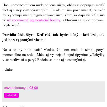
Hoci uprednostňujem nude odtiene rúžov, občas si doprajem menší
úlet aj s nejakým výraznejším. Tu ale musím poznamenať, že skôr
mi vyhovujú menej pigmentované rúže, ktoré sa dajú vrstviť a nie
tie
už spomínané pigmentačné bomby
, s ktorými sa aj do prievanu
bojíte vojsť.
Pravidlo číslo štyri: Keď rúž, tak hydratačný - keď lesk, tak
jedine s vypnutými vlasmi.
No a to by bolo zatiaľ všetko, čo som mala k téme „pery“
momentálne na srdci. Máte aj vy nejaké tajné tipy/rituály/úchylky
v starostlivosti o pery? Podeľte sa o ne aj s ostatnými ;)
.
- claire -
saveonbeauty
o
08:00
Zdieľať