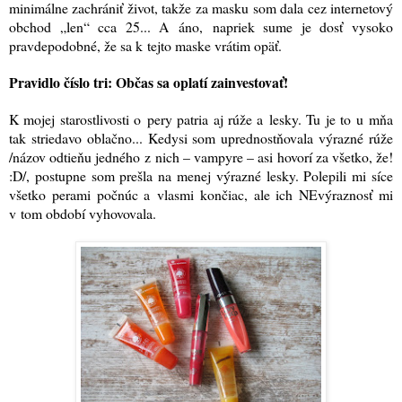
minimálne zachrániť život, takže za masku som dala cez internetový
obchod „len“ cca 25... A áno, napriek sume je dosť vysoko
pravdepodobné, že sa k tejto maske vrátim opäť.
Pravidlo číslo tri: Občas sa oplatí zainvestovať!
K mojej starostlivosti o pery patria aj rúže a lesky. Tu je to u mňa
tak striedavo oblačno... Kedysi som uprednostňovala výrazné rúže
/názov odtieňu jedného z nich – vampyre – asi hovorí za všetko, že!
:D/, postupne som prešla na menej výrazné lesky. Polepili mi síce
všetko perami počnúc a vlasmi končiac, ale ich NEvýraznosť mi
v tom období vyhovovala.