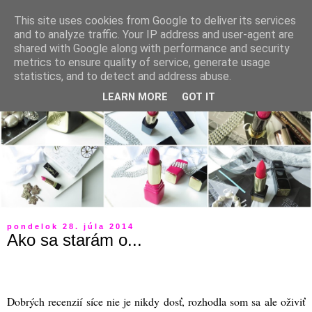
This site uses cookies from Google to deliver its services
and to analyze traffic. Your IP address and user-agent are
shared with Google along with performance and security
metrics to ensure quality of service, generate usage
statistics, and to detect and address abuse.
LEARN MORE
GOT IT
pondelok 28. júla 2014
Ako sa starám o...
Dobrých recenzií síce nie je nikdy dosť, rozhodla som sa ale oživiť