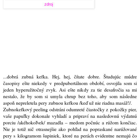
zdroj
...dobrá zubná kefka. Hej, hej, čítate dobre. Študujúc múdre
časopisy ešte niekedy v predpubertálnom období, osvojila som si
jeden hyperužitočný zvyk. Asi ešte nikdy za tie desaťročia sa mi
nestalo, že by som si umyla chrup bez toho, aby som následne
aspoň nepreletela pery zubnou kefkou /keď už nie riadna masáž!/.
Zubnokefkový peeling odstráni odumreté čiastočky z pokožky pier,
vaše papuľky dokonale vyhladí a pripraví na nasledovnú výdatnú
porciu /akéhokoľvek/ mazadla – medom počnúc a rúžom končiac.
Nie je totiž nič otrasnejšie ako pohľad na popraskané narúžované
pery s kilogramom šupiniek, ktoré na perách evidentne nemajú čo