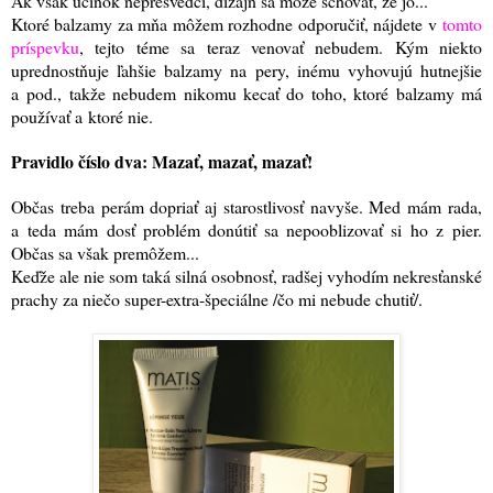
Ak však účinok nepresvedčí, dizajn sa môže schovať, že jo...
Ktoré balzamy za mňa môžem rozhodne odporučiť, nájdete v
tomto
príspevku
, tejto téme sa teraz venovať nebudem. Kým niekto
uprednostňuje ľahšie balzamy na pery, inému vyhovujú hutnejšie
a pod., takže nebudem nikomu kecať do toho, ktoré balzamy má
používať a ktoré nie.
Pravidlo číslo dva: Mazať, mazať, mazať!
Občas treba perám dopriať aj starostlivosť navyše. Med mám rada,
a teda mám dosť problém donútiť sa nepooblizovať si ho z pier.
Občas sa však premôžem...
Keďže ale nie som taká silná osobnosť, radšej vyhodím nekresťanské
prachy za niečo super-extra-špeciálne /čo mi nebude chutiť/.