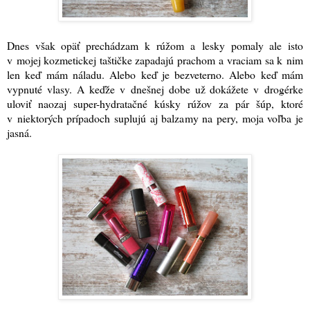
Dnes však opäť prechádzam k rúžom a lesky pomaly ale isto
v mojej kozmetickej taštičke zapadajú prachom a vraciam sa k nim
len keď mám náladu. Alebo keď je bezveterno. Alebo keď mám
vypnuté vlasy. A keďže v dnešnej dobe už dokážete v drogérke
uloviť naozaj super-hydratačné kúsky rúžov za pár šúp, ktoré
v niektorých prípadoch suplujú aj balzamy na pery, moja voľba je
jasná.