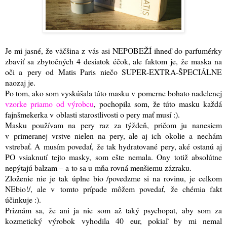
Je mi jasné, že väčšina z vás asi NEPOBEŽÍ ihneď do parfumérky
zbaviť sa zbytočných 4 desiatok éčok, ale faktom je, že maska na
oči a pery od Matis Paris niečo SUPER-EXTRA-ŠPECIÁLNE
naozaj je.
Po tom, ako som vyskúšala túto masku v pomerne bohato nadelenej
vzorke priamo od výrobcu
, pochopila som, že túto masku každá
fajnšmekerka v oblasti starostlivosti o pery mať musí :)
.
Masku používam na pery raz za týždeň, pričom ju nanesiem
v primeranej vrstve nielen na pery, ale aj ich okolie a nechám
vstrebať. A musím povedať, že tak hydratované pery, aké ostanú aj
PO vsiaknutí tejto masky, som ešte nemala. Ony totiž absolútne
nepýtajú balzam – a to sa u mňa rovná menšiemu zázraku.
Zloženie nie je tak úplne bio /povedzme si na rovinu, je celkom
NEbio!/, ale v tomto prípade môžem povedať, že chémia fakt
účinkuje :)
.
Priznám sa, že ani ja nie som až taký psychopat, aby som za
kozmetický výrobok vyhodila 40 eur, pokiaľ by mi nemal