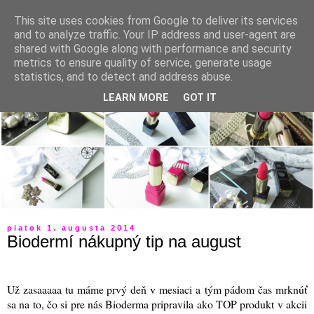
This site uses cookies from Google to deliver its services
and to analyze traffic. Your IP address and user-agent are
shared with Google along with performance and security
metrics to ensure quality of service, generate usage
statistics, and to detect and address abuse.
LEARN MORE
GOT IT
piatok 1. augusta 2014
Biodermí nákupný tip na august
Už zasaaaaa tu máme prvý deň v mesiaci a tým pádom čas mrknúť
sa na to, čo si pre nás Bioderma pripravila ako TOP produkt v akcii