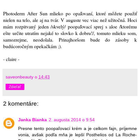
Photoderm After Sun mlieko po opaľovaní, ktoré môžete použiť
nielen na telo, ale aj na tvár. V auguste vec viac než užitočná. Hoci
mám rozpitvaný jeden /skvelý/ poopaľovací sprej s aloe /ktorému
ešte určite utratím nejaké to slovko k dobru!/, tomuto mlieku som,
samozrejme, neodolala. Prinajhoršom bude do zásoby k
budúcoročným opekačkám ;).
- claire -
saveonbeauty
o
14:43
Zdieľať
2 komentáre:
Janka Bianka
2. augusta 2014 o 9:54
Presne tento poopaľovací krém a je celkom fajn, príjemne
vonia, avšak podľa mňa je lepší Posthelios od La Roche-