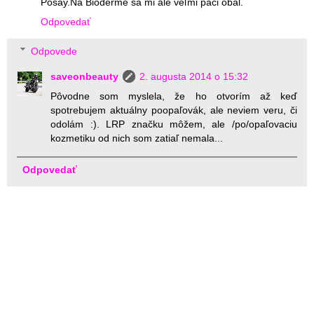
Posay.Na Bioderme sa mi ale veľmi páči obal.
Odpovedať
Odpovede
saveonbeauty
2. augusta 2014 o 15:32
Pôvodne som myslela, že ho otvorím až keď
spotrebujem aktuálny poopaľovák, ale neviem veru, či
odolám :). LRP značku môžem, ale /po/opaľovaciu
kozmetiku od nich som zatiaľ nemala...
Odpovedať