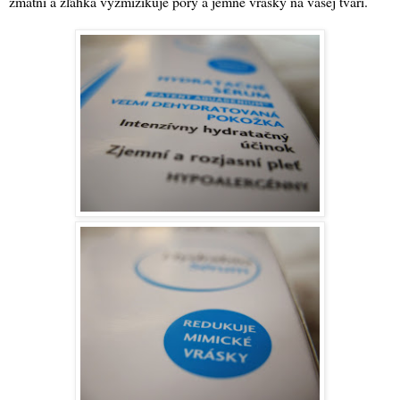
zmatní a zľahka vyzmizíkuje póry a jemné vrásky na vašej tvári.