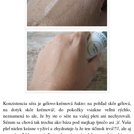
Konzistencia séra je gélovo-krémová /takto: na pohľad skôr gélová,
na dotyk skôr krémová/, do pokožky vsiakne veľmi rýchlo,
neznamená to ale, že by ste o sére na vašej pleti ani nechyrovali.
Sérum sa chová tak trochu ako báza pod mejkap /prečo asi ;)/. Vašu
pleť nielen krásne vyživí a zhydratuje /a že ten účinok trvá!!!/, ale aj