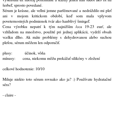
šerbeľ, sprosto povedané.
Sérum je krásne, ale veľmi jemne parfémované a nedráždilo mi pleť
ani v mojom kritickom období, keď som mala vplyvom
poveternostných podmienok tvár ako hanblivý šmirgeľ.
Cena výrobku nepatrí k tým najnižším /cca 19-23 eur/, ale
vzhľadom na množstvo, použité pri jednej aplikácii, vydrží obsah
vcelku dlho. Ak máte problémy s dehydrovanou alebo suchou
pleťou, sérum môžem len odporučiť.
plusy:
účinok, vôňa
mínusy:
cena, niekomu môžu prekážať silikóny v zložení
celkové hodnotenie: 10/10
Miluje niekto toto sérum rovnako ako ja? :)
Používate hydratačné
séra?
- claire -