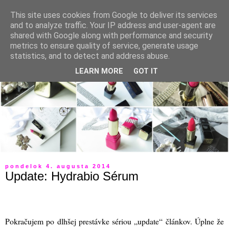
This site uses cookies from Google to deliver its services
and to analyze traffic. Your IP address and user-agent are
shared with Google along with performance and security
metrics to ensure quality of service, generate usage
statistics, and to detect and address abuse.
LEARN MORE
GOT IT
pondelok 4. augusta 2014
Update: Hydrabio Sérum
Pokračujem po dlhšej prestávke sériou „update“ článkov. Úplne že