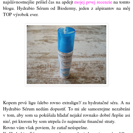
najslávnostnejšie prišiel čas na apdejt
mojej prvej recenzie
na tomto
blogu. Hydrabio Sérum od Biodermy, jeden z ašpirantov na môj
TOP výrobok ever.
Kopem prvú ligu /alebo rovno extraligu!/ za hydratačné séra. A na
Hydrabio Sérum nedám dopustiť. To mi ale samozrejme nezabráni
v tom, aby som sa pokúšala hľadať nejaké rovnako dobré /lepšie asi
nie/, pri ktorom by som utrpela čo najmenšie finančné straty.
Rovno vám však poviem, že zatiaľ neúspešne.