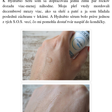
K Hydrabio Séru som sa dopracovala jednu zimu pár rôčkov
dozadu viac-menej náhodne. Moju pleť vtedy mordovali
decembrové mrazy viac, ako sa sluší a patrí a ja som hľadala
poslednú záchranu v lekárni. A Hydrabio sérum bolo práve jednou
z tých S.O.S. vecí, čo mi pomohla dostať tvár naspäť do kondičky.