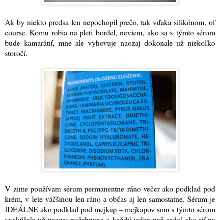
Ak by niekto predsa len nepochopil prečo, tak vďaka silikónom, of
course. Komu robia na pleti bordel, neviem, ako sa s týmto sérom
bude kamarátiť, mne ale vyhovuje naozaj dokonale už niekoľko
storočí.
V zime používam sérum permanentne ráno večer ako podklad pod
krém, v lete väčšinou len ráno a občas aj len samostatne. Sérum je
IDEÁLNE ako podklad pod mejkap – mejkapov som s týmto sérom
vyskúšala už naozaj požehnane a každý jeden naň sadol ako riť na