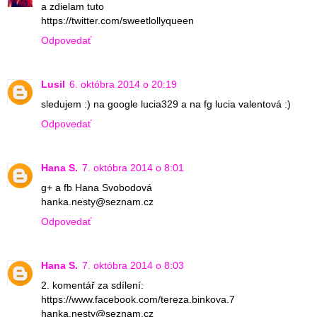
a zdielam tuto
https://twitter.com/sweetlollyqueen
Odpovedať
Lusil
6. októbra 2014 o 20:19
sledujem :) na google lucia329 a na fg lucia valentová :)
Odpovedať
Hana S.
7. októbra 2014 o 8:01
g+ a fb Hana Svobodová
hanka.nesty@seznam.cz
Odpovedať
Hana S.
7. októbra 2014 o 8:03
2. komentář za sdílení:
https://www.facebook.com/tereza.binkova.7
hanka.nesty@seznam.cz