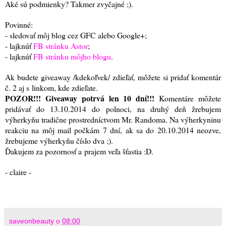
Aké sú podmienky? Takmer zvyčajné ;)
.
Povinné:
- sledovať môj blog cez GFC alebo Google+;
- lajknúť
FB stránku Astor
;
- lajknúť
FB stránku môjho blogu
.
Ak budete giveaway /kdekoľvek/ zdieľať, môžete si pridať komentár
č. 2 aj s linkom, kde zdieľate.
POZOR!!! Giveaway potrvá len 10 dní!!!
Komentáre môžete
pridávať do 13.10.2014 do polnoci, na druhý deň žrebujem
výherkyňu tradične prostredníctvom Mr. Randoma. Na výherkyninu
reakciu na môj mail počkám 7 dní, ak sa do 20.10.2014 neozve,
žrebujeme výherkyňu číslo dva ;).
Ďakujem za pozornosť a prajem veľa šťastia :D.
- claire -
saveonbeauty
o
08:00