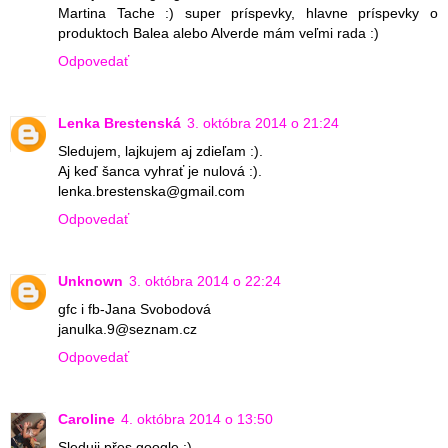
Martina Tache :) super príspevky, hlavne príspevky o
produktoch Balea alebo Alverde mám veľmi rada :)
Odpovedať
Lenka Brestenská
3. októbra 2014 o 21:24
Sledujem, lajkujem aj zdieľam :).
Aj keď šanca vyhrať je nulová :).
lenka.brestenska@gmail.com
Odpovedať
Unknown
3. októbra 2014 o 22:24
gfc i fb-Jana Svobodová
janulka.9@seznam.cz
Odpovedať
Caroline
4. októbra 2014 o 13:50
Sleduji přes google :)