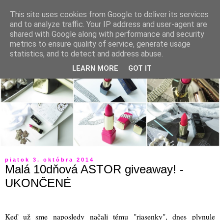
This site uses cookies from Google to deliver its services
and to analyze traffic. Your IP address and user-agent are
shared with Google along with performance and security
metrics to ensure quality of service, generate usage
statistics, and to detect and address abuse.
LEARN MORE
GOT IT
piatok 3. októbra 2014
Malá 10dňová ASTOR giveaway! -
UKONČENÉ
Keď už sme naposledy načali tému "riasenky", dnes plynule