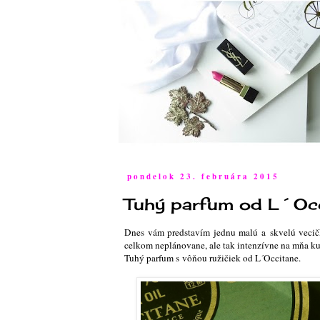
pondelok 23. februára 2015
Tuhý parfum od L´Oc
Dnes vám predstavím jednu malú a skvelú vecič
celkom neplánovane, ale tak intenzívne na mňa ku
Tuhý parfum s vôňou ružičiek od L´Occitane.