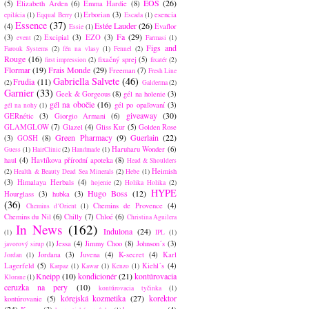
EOS
(26)
(5)
Elizabeth Arden
(6)
Emma Hardie
(8)
Erborian
(3)
esencia
epilácia
(1)
Eqqual Berry
(1)
Escada
(1)
Essence
(37)
Estée Lauder
(26)
(4)
Evaflor
Essie
(1)
Fa
(29)
(3)
Excipial
(3)
EZO
(3)
event
(2)
Farmasi
(1)
Figs and
Farouk Systems
(2)
fén na vlasy
(1)
Fennel
(2)
Rouge
(16)
fixačný sprej
(5)
first impression
(2)
fixatér
(2)
Flormar
(19)
Frais Monde
(29)
Freeman
(7)
Fresh Line
Gabriella Salvete
(46)
Frudia
(11)
(2)
Galderma
(2)
Garnier
(33)
Geek & Gorgeous
(8)
gél na holenie
(3)
gél na obočie
(16)
gél po opaľovaní
(3)
gél na nohy
(1)
giveaway
(30)
GERnétic
(3)
Giorgio Armani
(6)
GLAMGLOW
(7)
Glazel
(4)
Gliss Kur
(5)
Golden Rose
Green Pharmacy
(9)
Guerlain
(22)
(3)
GOSH
(8)
Haruharu Wonder
(6)
Guess
(1)
HairClinic
(2)
Handmade
(1)
haul
(4)
Havlíkova přírodní apoteka
(8)
Head & Shoulders
Heimish
(2)
Health & Beauty Dead Sea Minerals
(2)
Hebe
(1)
(3)
Himalaya Herbals
(4)
hojenie
(2)
Holika Holika
(2)
HYPE
Hugo Boss
(12)
Hourglass
(3)
hubka
(3)
(36)
Chemins de Provence
(4)
Chemins d´Orient
(1)
Chemins du Nil
(6)
Chilly
(7)
Chloé
(6)
Christina Aguilera
In News
(162)
Indulona
(24)
(1)
IPL
(1)
Jessa
(4)
Jimmy Choo
(8)
Johnson´s
(3)
javorový sirup
(1)
Jordana
(3)
Juvena
(4)
K-secret
(4)
Karl
Jordan
(1)
Lagerfeld
(5)
Kiehl´s
(4)
Karpaz
(1)
Kawar
(1)
Kenzo
(1)
Kneipp
(10)
kondicionér
(21)
kontúrovacia
Klorane
(1)
ceruzka na pery
(10)
kontúrovacia tyčinka
(1)
kórejská kozmetika
(27)
korektor
kontúrovanie
(5)
(24)