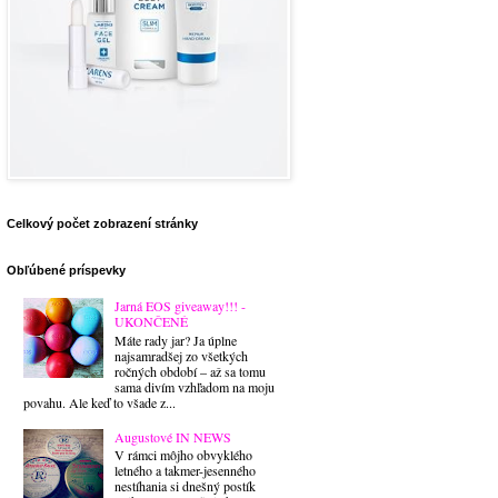
Celkový počet zobrazení stránky
Obľúbené príspevky
Jarná EOS giveaway!!! -
UKONČENÉ
Máte rady jar? Ja úplne
najsamradšej zo všetkých
ročných období – až sa tomu
sama divím vzhľadom na moju
povahu. Ale keď to všade z...
Augustové IN NEWS
V rámci môjho obvyklého
letného a takmer-jesenného
nestíhania si dnešný postík