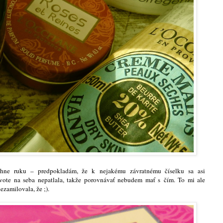
hne ruku – predpokladám, že k nejakému závratnému číselku sa asi
vote na seba nepatlala, takže porovnávať nebudem mať s čím. To mi ale
ezamilovala, že ;).