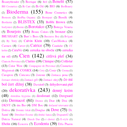
Benefit
(57)
Beautyblender
(7)
Beetique
(6)
Bell
(2)
Bi-Oil
(4)
BIO
(6)
BH Cosmetics
(2)
Bi Care
(1)
BioBeauty
Bioderma
(155)
Bione Cosmetics
(8)
(2)
Biosilk
(4)
Bionsen
(2)
BioPha Organic
(2)
Biorepair
(2)
BLISTEX
(33)
Bobbi Brown
(15)
Biotherm
(2)
Borotalco
(37)
Bottega Veneta
bodymist
(1)
Boemi
(2)
Bourjois
(35)
bronzer
(21)
(5)
Bronx Colors
(3)
BRUSHART
(3)
Burt´s Bees
(3)
Business Boy
(1)
Bvlgari
Calvin Klein
(10)
CareMedica
(4)
(1)
By Terry
(1)
Catrice
(79)
Carmex
(4)
Caudalie
(3)
Cartier
(1)
CC
CeraVe
(14)
ceruzka na obočie
(19)
ceruzka
krém
(2)
Cien
(142)
citlivá pleť
(34)
na oči
(15)
Clarins
(19)
Clinique
(31)
Collistar
Clara en Provence
(1)
(13)
Color Wow
(8)
Cosmetici
Compagnie de Provence
(1)
COSRX
(14)
Magistrali
(8)
Coxir
(3)
Coty
(2)
Croma
(1)
Curaprox
(5)
Cuticura
(3)
čistenie
(8)
čistiaca pena
(5)
čo mi
čistiaci gél
(8)
čistiaci olej
(5)
čistiace obrúsky
(1)
bol čert dlžný
(38)
dehydrovaná pleť
Davidoff
(3)
dekoratívka
(243)
denný krém
(20)
(48)
deodorant
(12)
Deoguard
dentálna hygiena
(1)
Dermacol
(61)
(11)
Dior
(4)
Dixi
(4)
Dionis
(1)
DKNY
(3)
dm Bio
(4)
DM Box
(8)
dočasné tetovanie
(1)
Dove
(75)
Doliva
(6)
Douglas
(8)
Dr.
Domáci lekár
(1)
Santé
(8)
Dresdner Essenz
(1)
druhá šanca
(2)
Dsquared2
(2)
Dulcia Natural
(4)
Dusch Das
(2)
e choice
(2)
E-style
(1)
Ecodenta
(39)
Ebelin
(16)
Ecocera
(7)
Elfa Pharm