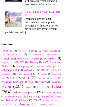
strihneme len veľmi zbežne a
skôr fotograficky než texto...
Čo sa na nás chystá - DM /part
8/
Déemka si pre nás opäť
prichystala poriadnu porciu
noviniek a v dnešnom poste si
niektoré z nich letom-svetom
predstavíme. zdroj ...
Menovky
183 DAYS
(5)
Adidas
(3)
akné
(3)
Abib
(1)
Air Wick
(1)
ako sa starám o...
(5)
Al Haramain
(2)
Alessandro
(2)
Alverde
(58)
Alpecin
(12)
Alterna
(8)
Alpin Weiss
(1)
ANASTASIA Beverly Hills
(7)
Annemarie
ampulky
(1)
Börlind
(4)
anti-ageing
(5)
antibakteriálny gél
(1)
antiperspirant
(13)
Aphrodite
(3)
APLB
(3)
APIS
(2)
Aqua Mineral
(3)
Arganeol
(5)
Apothekers
(1)
arganový
Astor
(50)
Astrid
(6)
Aussie
(6)
olej
(2)
Artdeco
(2)
Avéne
(28)
Australian Bodycare
(6)
Aveo
(3)
Aveeno
(1)
Avon
(225)
Balea
b.fresh
(5)
Axis-Y
(1)
(264)
balzam na pery
(121)
balzam na vlasy
(4)
bambucké maslo
(3)
Banila co.
(5)
Bath&Body Works
Batiste
(11)
báza
(30)
(4)
BB
(7)
Beauty Friends
(1)
Beauty of Joseon
(35)
Beauty Woman
(1)