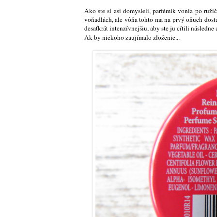
Ako ste si asi domysleli, parfémik vonia po ruž
voňadlách, ale vôňa tohto ma na prvý oňuch dostal
desaťkrát intenzívnejšiu, aby ste ju cítili následne
Ak by niekoho zaujímalo zloženie...