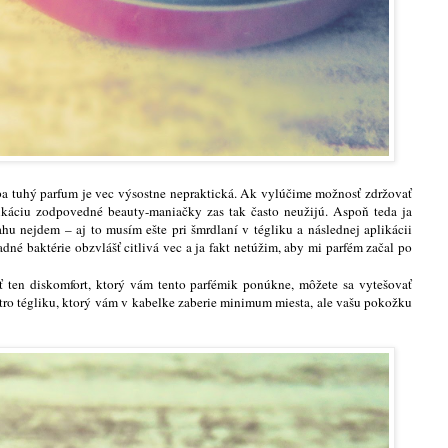
eba tuhý parfum je vec výsostne nepraktická. Ak vylúčime možnosť zdržovať
plikáciu zodpovedné beauty-maniačky zas tak často neužijú. Aspoň teda ja
u nejdem – aj to musím ešte pri šmrdlaní v tégliku a následnej aplikácii
dné baktérie obzvlášť citlivá vec a ja fakt netúžim, aby mi parfém začal po
ť ten diskomfort, ktorý vám tento parfémik ponúkne, môžete sa vytešovať
tro tégliku, ktorý vám v kabelke zaberie minimum miesta, ale vašu pokožku