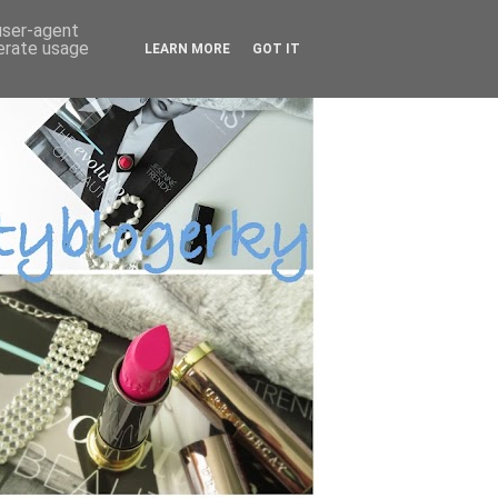
 user-agent
nerate usage
LEARN MORE
GOT IT