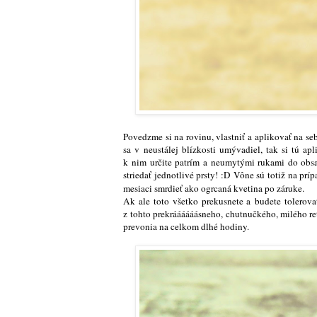
Povedzme si na rovinu, vlastniť a aplikovať na s
sa v neustálej blízkosti umývadiel, tak si tú a
k nim určite patrím a neumytými rukami do obsah
striedať jednotlivé prsty! :D
Vône sú totiž na prípa
mesiaci smrdieť ako ogrcaná kvetina po záruke.
Ak ale toto všetko prekusnete a budete tolerova
z tohto prekráááááásneho, chutnučkého, milého re
prevonia na celkom dlhé hodiny.