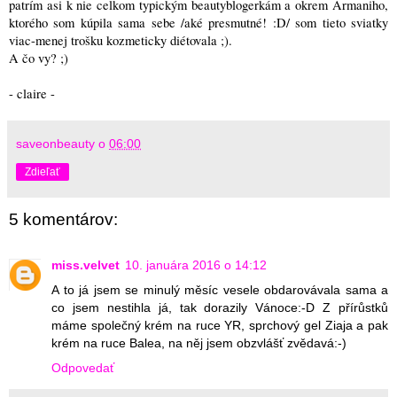
patrím asi k nie celkom typickým beautyblogerkám a okrem Armaniho,
ktorého som kúpila sama sebe /aké presmutné! :D/ som tieto sviatky
viac-menej trošku kozmeticky diétovala ;).
A čo vy? ;)
- claire -
saveonbeauty
o
06:00
Zdieľať
5 komentárov:
miss.velvet
10. januára 2016 o 14:12
A to já jsem se minulý měsíc vesele obdarovávala sama a
co jsem nestihla já, tak dorazily Vánoce:-D Z přírůstků
máme společný krém na ruce YR, sprchový gel Ziaja a pak
krém na ruce Balea, na něj jsem obzvlášť zvědavá:-)
Odpovedať