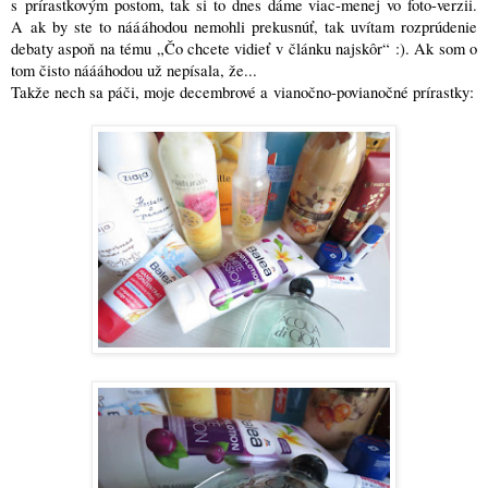
s prírastkovým postom, tak si to dnes dáme viac-menej vo foto-verzii.
A ak by ste to náááhodou nemohli prekusnúť, tak uvítam rozprúdenie
debaty aspoň na tému „Čo chcete vidieť v článku najskôr“ :)
. Ak som o
tom čisto náááhodou už nepísala, že...
Takže nech sa páči, moje decembrové a vianočno-povianočné prírastky: