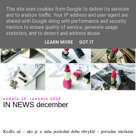
This site uses cookies from Google to deliver its services
and to analyze traffic. Your IP address and user-agent are
shared with Google along with performance and security
metrics to ensure quality of service, generate usage
statistics, and to detect and address abuse.
LEARN MORE
GOT IT
nedeľa 10. januára 2016
IN NEWS december
Keďže už – ako je u mňa poslednú dobu obvyklé – poriadne meškám