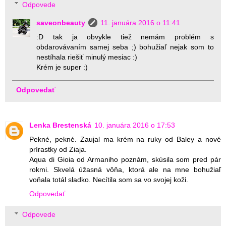
Odpovede
saveonbeauty
11. januára 2016 o 11:41
:D tak ja obvykle tiež nemám problém s
obdarovávaním samej seba ;) bohužiaľ nejak som to
nestíhala riešiť minulý mesiac :)
Krém je super :)
Odpovedať
Lenka Brestenská
10. januára 2016 o 17:53
Pekné, pekné. Zaujal ma krém na ruky od Baley a nové
prírastky od Ziaja.
Aqua di Gioia od Armaniho poznám, skúsila som pred pár
rokmi. Skvelá úžasná vôňa, ktorá ale na mne bohužiaľ
voňala totál sladko. Necítila som sa vo svojej koži.
Odpovedať
Odpovede