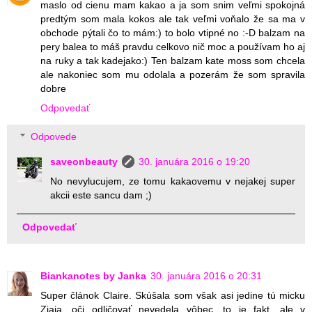
maslo od cienu mam kakao a ja som snim veľmi spokojná
predtým som mala kokos ale tak veľmi voňalo že sa ma v
obchode pýtali čo to mám:) to bolo vtipné no :-D balzam na
pery balea to máš pravdu celkovo nič moc a používam ho aj
na ruky a tak kadejako:) Ten balzam kate moss som chcela
ale nakoniec som mu odolala a pozerám že som spravila
dobre
Odpovedať
Odpovede
saveonbeauty
30. januára 2016 o 19:20
No nevylucujem, ze tomu kakaovemu v nejakej super
akcii este sancu dam ;)
Odpovedať
Biankanotes by Janka
30. januára 2016 o 20:31
Super článok Claire. Skúšala som však asi jedine tú micku
Ziaja, oči odličovať nevedela vôbec, to je fakt, ale v