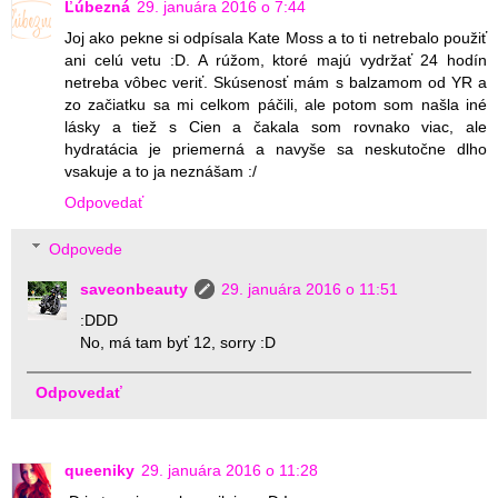
Ľúbezná
29. januára 2016 o 7:44
Joj ako pekne si odpísala Kate Moss a to ti netrebalo použiť
ani celú vetu :D. A rúžom, ktoré majú vydržať 24 hodín
netreba vôbec veriť. Skúsenosť mám s balzamom od YR a
zo začiatku sa mi celkom páčili, ale potom som našla iné
lásky a tiež s Cien a čakala som rovnako viac, ale
hydratácia je priemerná a navyše sa neskutočne dlho
vsakuje a to ja neznášam :/
Odpovedať
Odpovede
saveonbeauty
29. januára 2016 o 11:51
:DDD
No, má tam byť 12, sorry :D
Odpovedať
queeniky
29. januára 2016 o 11:28