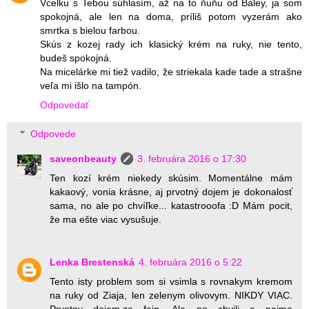
Vcelku s Tebou súhlasím, až na to ňuňu od Baley, ja som
spokojná, ale len na doma, príliš potom vyzerám ako
smrtka s bielou farbou.
Skús z kozej rady ich klasický krém na ruky, nie tento,
budeš spokojná.
Na micelárke mi tiež vadilo, že striekala kade tade a strašne
veľa mi išlo na tampón.
Odpovedať
Odpovede
saveonbeauty
3. februára 2016 o 17:30
Ten kozí krém niekedy skúsim. Momentálne mám
kakaový, vonia krásne, aj prvotný dojem je dokonalosť
sama, no ale po chvíľke... katastrooofa :D Mám pocit,
že ma ešte viac vysušuje.
Lenka Brestenská
4. februára 2016 o 5:22
Tento isty problem som si vsimla s rovnakym kremom
na ruky od Ziaja, len zelenym olivovym. NIKDY VIAC.
Prvotny dojem,ze fajn. Ale po chvili a najma