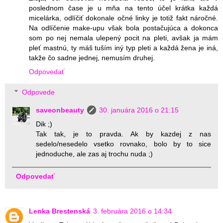
poslednom čase je u mňa na tento účel krátka každá
micelárka, odlíčiť dokonale očné linky je totiž fakt náročné.
Na odlíčenie make-upu však bola postačujúca a dokonca
som po nej nemala ulepený pocit na pleti, avšak ja mám
pleť mastnú, ty máš tuším iný typ pleti a každá žena je iná,
takže čo sadne jednej, nemusím druhej.
Odpovedať
Odpovede
saveonbeauty
30. januára 2016 o 21:15
Dik ;)
Tak tak, je to pravda. Ak by kazdej z nas
sedelo/nesedelo vsetko rovnako, bolo by to sice
jednoduche, ale zas aj trochu nuda ;)
Odpovedať
Lenka Brestenská
3. februára 2016 o 14:34