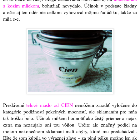
s kozím mliekom
, bohužiaľ, nevydalo. Účinok v podstate žiadny
a ešte aj ten odér nie celkom vyhovoval môjmu ňufáčiku, takže za
mňa e-e.
Preslávené
telové maslo od CIEN
nemôžem zaradiť vyložene do
kategórie podlžností pekelných mocností, ale sklamaním pre mňa
tak trošku bolo. Účinok môžem hodnotiť ako čistý priemer a nejak
extra ma nezaujalo ani tou vôňou. Určite ale značný podiel na
mojom nekonečnom sklamaní mali chýry, ktoré mu predchádzali.
Ešte že som kúpila vo výraznej zľave – za plnú pálku možno len ak