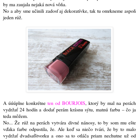
by ma zaujala nejaká nová vôňa.
No a aby sme učinili zadosť aj dekoratívke, tak tu omrkneme aspoň
jeden rúž.
A úúúplne konkrétne
ten od BOURJOIS
, ktorý by mal na perách
vydržať 24 hodín a dodať perám krásnu sýtu, matnú farbu – čo ja
teda môžem.
No... Že rúž na perách vytvára divné nánosy, to by som mu ešte
vďaka farbe odpustila, že. Ale keď sa niečo tvári, že by to malo
vydržať dvadsaťštvorku a ono sa to otláča priam nechutne už od