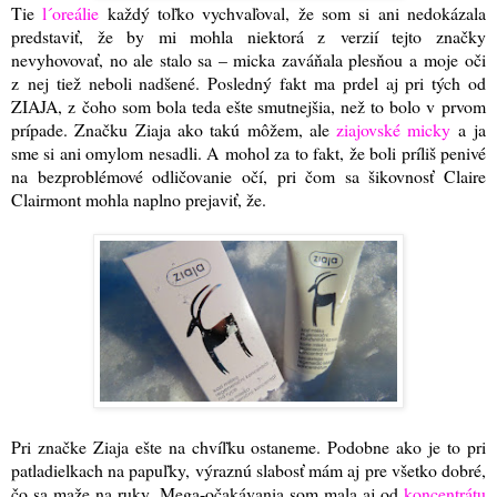
Tie
l´oreálie
každý toľko vychvaľoval, že som si ani nedokázala
predstaviť, že by mi mohla niektorá z verzií tejto značky
nevyhovovať, no ale stalo sa – micka zaváňala plesňou a moje oči
z nej tiež neboli nadšené. Posledný fakt ma prdel aj pri tých od
ZIAJA, z čoho som bola teda ešte smutnejšia, než to bolo v prvom
prípade. Značku Ziaja ako takú môžem, ale
ziajovské micky
a ja
sme si ani omylom nesadli. A mohol za to fakt, že boli príliš penivé
na bezproblémové odličovanie očí, pri čom sa šikovnosť Claire
Clairmont mohla naplno prejaviť, že.
Pri značke Ziaja ešte na chvíľku ostaneme. Podobne ako je to pri
patladielkach na papuľky, výraznú slabosť mám aj pre všetko dobré,
čo sa maže na ruky. Mega-očakávania som mala aj od
koncentrátu