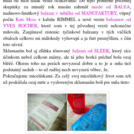
mala od nich taaak veľké očakávania! Do tejto pomerne početnej
skupinky za minulý rok musím zahrnúť
maslo od BALEA
,
malinovo-limitkový
balzam v tubičke od MANUFAKTURY
, vtipný
počin
Kate Moss
v kabáte RIMMEL a nové verzie
balzamov od
YVES ROCHER
, ktoré som v tej pôvodnej verzii nekonečne
milovala. Zaujímavé zistenie: tyčinkové balzamy v tých väčších
obaloch celkovo mi málokedy vyhovujú a ja furt premýšľam, s čím
toto súvisí.
Sklamaním bol aj zľahka tónovaný
balzam od SLEEK
, ktorý síce
účinkom nebol celkom márny, ale tá jeho horká príchuť bola ozaj
blééé. Okrem toho na perách nevyzeral dobre a to je u mňa tiež
podstatný neduh – to už radšej nech nevyzerá vôbec, že.
Pokračujeme micelárkami. Za celý svoj micelárkový život som ich
už poskúšala ozaj mrte a vysloveným sklamaním boli pre mňa tieto: