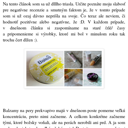
Na tento článok som sa už dlllho triasla. Určite poznáte moju slabosť
pre negatívne recenzie a smutným faktom je, že v tomto prípade
som si už ozaj dávno neprišla na svoje. Čo teraz ale neviem, či
hodnotiť pozitívne alebo negatívne, že :D. V každom prípade,
v dnešnom článku si zaspomíname na staré /zlé/ časy
a pripomenieme si výrobky, ktoré mi bol v minulom roku tak
trochu čert dlžen :)
.
Balzamy na pery prekvapivo majú v dnešnom poste pomerne veľkú
koncentráciu, preto nimi začneme. A celkom konkrétne začneme
tými, ktoré božsky voňali, ale na perách nerobili ani prd. A ja som