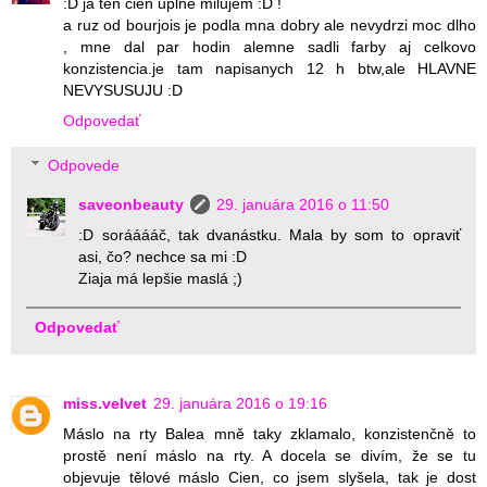
:D ja ten cien uplne milujem :D !
a ruz od bourjois je podla mna dobry ale nevydrzi moc dlho
, mne dal par hodin alemne sadli farby aj celkovo
konzistencia.je tam napisanych 12 h btw,ale HLAVNE
NEVYSUSUJU :D
Odpovedať
Odpovede
saveonbeauty
29. januára 2016 o 11:50
:D sorááááč, tak dvanástku. Mala by som to opraviť
asi, čo? nechce sa mi :D
Ziaja má lepšie maslá ;)
Odpovedať
miss.velvet
29. januára 2016 o 19:16
Máslo na rty Balea mně taky zklamalo, konzistenčně to
prostě není máslo na rty. A docela se divím, že se tu
objevuje tělové máslo Cien, co jsem slyšela, tak je dost