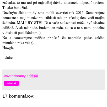
začiatku, to mu ani pri najväčšej dávke tolerancie odpustiť neviem.
To ako bohužiaľ.
Dnešným článkom by sme mohli uzavrieť rok 2015. Samozrejme
nemusíte s mojimi názormi súhlasiť /ale pri všetkej úcte voči mojím
šedinám, MALI BY STE! :D/ a vaše skúsenosti môžu byť zásadne
odlišné. A ak tak bude, budem len rada, ak sa o to s nami podelíte
v diskusii pod článkom ;).
No a samozrejme môžete pripísať, čo naprdelo počas celého
minulého roka vás ;).
Howgh.
- claire -
saveonbeauty
o
06:00
Zdieľať
17 komentárov: