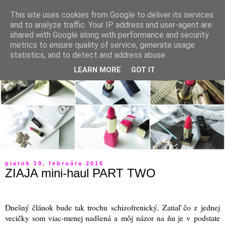
This site uses cookies from Google to deliver its services
and to analyze traffic. Your IP address and user-agent are
shared with Google along with performance and security
metrics to ensure quality of service, generate usage
statistics, and to detect and address abuse.
LEARN MORE
GOT IT
piatok 19. februára 2016
ZIAJA mini-haul PART TWO
Dnešný článok bude tak trochu schizofrenický. Zatiaľ čo z jednej
vecičky som viac-menej nadšená a môj názor na ňu je v podstate