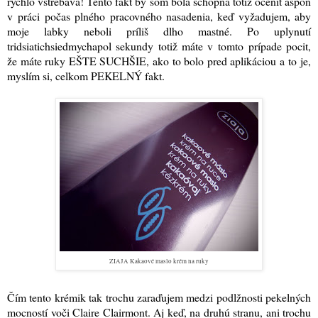
rýchlo vstrebáva! Tento fakt by som bola schopná totiž oceniť aspoň
v práci počas plného pracovného nasadenia, keď vyžadujem, aby
moje labky neboli príliš dlho mastné. Po uplynutí
tridsiatichsiedmychapol sekundy totiž máte v tomto prípade pocit,
že máte ruky EŠTE SUCHŠIE, ako to bolo pred aplikáciou a to je,
myslím si, celkom PEKELNÝ fakt.
ZIAJA Kakaové maslo krém na ruky
Čím tento krémik tak trochu zaraďujem medzi podlžnosti pekelných
mocností voči Claire Clairmont. Aj keď, na druhú stranu, ani trochu