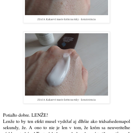
ZIAJA Kakaové maslo krém na ruky - konzistencia
ZIAJA Kakaové maslo krém na ruky - konzistencia
Potiaľto dobre. LENŽE!
Lenže to by ten efekt musel vydržať aj dlhšie ako tridsaťsedemapol
sekundy, že. A ono to nie je len v tom, že krém sa neuveriteľne