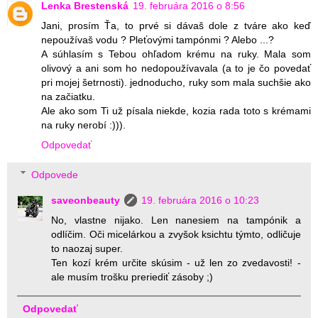
Lenka Brestenská
19. februára 2016 o 8:56
Jani, prosím Ťa, to prvé si dávaš dole z tváre ako keď
nepoužívaš vodu ? Pleťovými tampónmi ? Alebo ...?
A súhlasím s Tebou ohľadom krému na ruky. Mala som
olivový a ani som ho nedopoužívavala (a to je čo povedať
pri mojej šetrnosti). jednoducho, ruky som mala suchšie ako
na začiatku.
Ale ako som Ti už písala niekde, kozia rada toto s krémami
na ruky nerobí :))).
Odpovedať
Odpovede
saveonbeauty
19. februára 2016 o 10:23
No, vlastne nijako. Len nanesiem na tampónik a
odlíčim. Oči micelárkou a zvyšok ksichtu týmto, odličuje
to naozaj super.
Ten kozí krém určite skúsim - už len zo zvedavosti! -
ale musím trošku preriediť zásoby ;)
Odpovedať