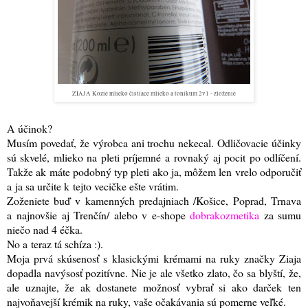
ZIAJA Kozie mlieko čistiace mlieko a tonikum 2v1 - zloženie
A účinok?
Musím povedať, že výrobca ani trochu nekecal. Odličovacie účinky
sú skvelé, mlieko na pleti príjemné a rovnaký aj pocit po odlíčení.
Takže ak máte podobný typ pleti ako ja, môžem len vrelo odporučiť
a ja sa určite k tejto vecičke ešte vrátim.
Zoženiete buď v kamenných predajniach /Košice, Poprad, Trnava
a najnovšie aj Trenčín/ alebo v e-shope
dobrakozmetika
za sumu
niečo nad 4 éčka.
No a teraz tá schíza :)
.
Moja prvá skúsenosť s klasickými krémami na ruky značky Ziaja
dopadla navýsosť pozitívne. Nie je ale všetko zlato, čo sa blyští, že,
ale uznajte, že ak dostanete možnosť vybrať si ako darček ten
najvoňavejší krémik na ruky, vaše očakávania sú pomerne veľké.