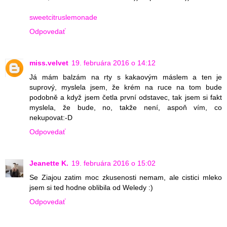
sweetcitruslemonade
Odpovedať
miss.velvet
19. februára 2016 o 14:12
Já mám balzám na rty s kakaovým máslem a ten je
suprový, myslela jsem, že krém na ruce na tom bude
podobně a když jsem četla první odstavec, tak jsem si fakt
myslela, že bude, no, takže není, aspoň vím, co
nekupovat:-D
Odpovedať
Jeanette K.
19. februára 2016 o 15:02
Se Ziajou zatim moc zkusenosti nemam, ale cistici mleko
jsem si ted hodne oblibila od Weledy :)
Odpovedať