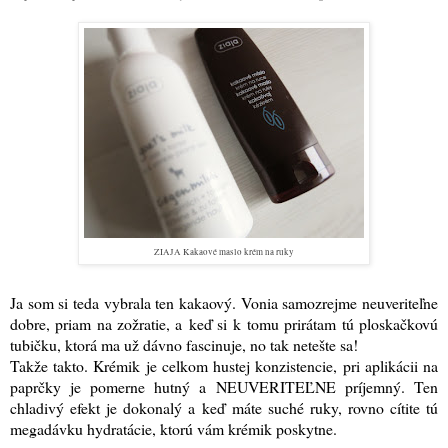
ZIAJA Kakaové maslo krém na ruky
Ja som si teda vybrala ten kakaový. Vonia samozrejme neuveriteľne
dobre, priam na zožratie, a keď si k tomu prirátam tú ploskačkovú
tubičku, ktorá ma už dávno fascinuje, no tak netešte sa!
Takže takto. Krémik je celkom hustej konzistencie, pri aplikácii na
paprčky je pomerne hutný a NEUVERITEĽNE príjemný. Ten
chladivý efekt je dokonalý a keď máte suché ruky, rovno cítite tú
megadávku hydratácie, ktorú vám krémik poskytne.