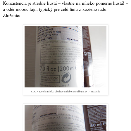
Konzistencia je stredne hustá – vlastne na mlieko pomerne hustá! –
a odér moooc fajn, typický pre celú líniu z kozieho radu.
Zloženie:
ZIAJA Kozie mlieko čistiace mlieko a tonikum 2v1 - zloženie