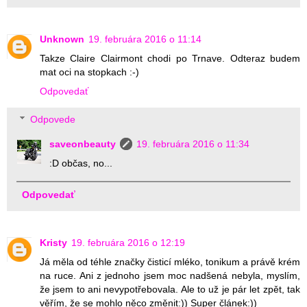
Unknown
19. februára 2016 o 11:14
Takze Claire Clairmont chodi po Trnave. Odteraz budem
mat oci na stopkach :-)
Odpovedať
Odpovede
saveonbeauty
19. februára 2016 o 11:34
:D občas, no...
Odpovedať
Kristy
19. februára 2016 o 12:19
Já měla od téhle značky čisticí mléko, tonikum a právě krém
na ruce. Ani z jednoho jsem moc nadšená nebyla, myslím,
že jsem to ani nevypotřebovala. Ale to už je pár let zpět, tak
věřím, že se mohlo něco změnit:)) Super článek:))