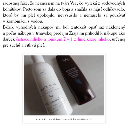
radostnej fáze, že neznesiem na tvári Vec, čo vyteká z vodovodných
kohútikov. Preto som sa dala do boja a snažila sa nájsť odličovadlo,
ktoré by mi pleť upokojilo, nevysušilo a nemuselo sa používať
v kombinácii s vodou.
Bôžik výhodných nákupov mi bol tentokrát opäť raz naklonený
a počas nákupu v trnavskej predajni Ziaja mi prihodil k nákupu ako
darček
čistiace mlieko a tonikum 2 v 1 z línie kozie mlieko
, určenej
pre suchú a citlivú pleť.
ZIAJA Kozie mlieko čistiace mlieko a tonikum 2v1