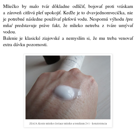
Mliečko by malo tvár dôkladne odlíčiť, bojovať proti vráskam
a zároveň citlivú pleť upokojiť. Keďže je to dvavjednomvecička, nie
je potrebné následne používať pleťovú vodu. Nespornú výhodu /pre
mňa/ predstavuje práve fakt, že mlieko netreba z tváre umývať
vodou.
Balenie je klasické ziajovské a nemyslím si, že mu treba venovať
extra dávku pozornosti.
ZIAJA Kozie mlieko čistiace mlieko a tonikum 2v1 - konzistencia