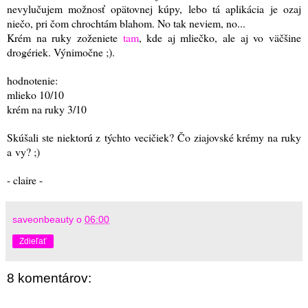
nevylučujem možnosť opätovnej kúpy, lebo tá aplikácia je ozaj
niečo, pri čom chrochtám blahom. No tak neviem, no...
Krém na ruky zoženiete
tam
, kde aj mliečko, ale aj vo väčšine
drogériek. Výnimočne ;).
hodnotenie:
mlieko 10/10
krém na ruky 3/10
Skúšali ste niektorú z týchto vecičiek? Čo ziajovské krémy na ruky
a vy? ;)
- claire -
saveonbeauty
o
06:00
Zdieľať
8 komentárov: