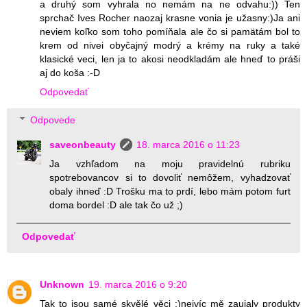
a druhý som vyhrala no nemám na ne odvahu:)) Ten
sprchač Ives Rocher naozaj krasne vonia je užasny:)Ja ani
neviem koľko som toho pomíňala ale čo si pamätám bol to
krem od nivei obyčajný modrý a krémy na ruky a také
klasické veci, len ja to akosi neodkladám ale hneď to práši
aj do koša :-D
Odpovedať
Odpovede
saveonbeauty
18. marca 2016 o 11:23
Ja vzhľadom na moju pravidelnú rubriku
spotrebovancov si to dovoliť nemôžem, vyhadzovať
obaly ihneď :D Trošku ma to prdí, lebo mám potom furt
doma bordel :D ale tak čo už ;)
Odpovedať
Unknown
19. marca 2016 o 9:20
Tak to jsou samé skvělé věci :)nejvíc mě zaujaly produkty