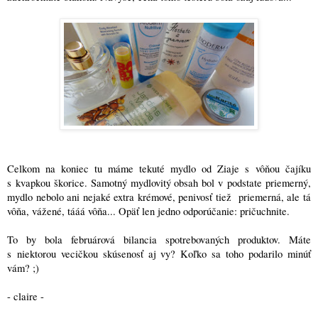
Celkom na koniec tu máme tekuté mydlo od Ziaje s vôňou čajíku
s kvapkou škorice. Samotný mydlovitý obsah bol v podstate priemerný,
mydlo nebolo ani nejaké extra krémové, penivosť tiež priemerná, ale tá
vôňa, vážené, tááá vôňa... Opäť len jedno odporúčanie: pričuchnite.
To by bola februárová bilancia spotrebovaných produktov. Máte
s niektorou vecičkou skúsenosť aj vy? Koľko sa toho podarilo minúť
vám? ;)
- claire -