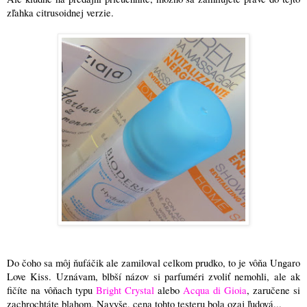
zľahka citrusoidnej verzie.
Do čoho sa môj ňufáčik ale zamiloval celkom prudko, to je vôňa Ungaro
Love Kiss. Uznávam, blbší názov si parfuméri zvoliť nemohli, ale ak
fičíte na vôňach typu
Bright Crystal
alebo
Acqua di Gioia
, zaručene si
zachrochtáte blahom. Navyše, cena tohto testeru bola ozaj ľudová...