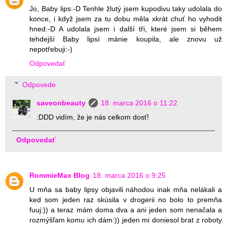
Jo, Baby lips:-D Tenhle žlutý jsem kupodivu taky udolala do
konce, i když jsem za tu dobu měla xkrát chuť ho vyhodit
hned:-D A udolala jsem i další tři, které jsem si během
tehdejší Baby lipsí mánie koupila, ale znovu už
nepotřebuji:-)
Odpovedať
Odpovede
saveonbeauty
18. marca 2016 o 11:22
:DDD vidím, že je nás celkom dosť!
Odpovedať
RommieMax Blog
18. marca 2016 o 9:25
U mňa sa baby lipsy objavili náhodou inak mňa nelákali a
ked som jeden raz skúsila v drogerii no bolo to premňa
fuuj:)) a teraz mám doma dva a ani jeden som nenačala a
rozmýšľam komu ich dám:)) jeden mi doniesol brat z roboty