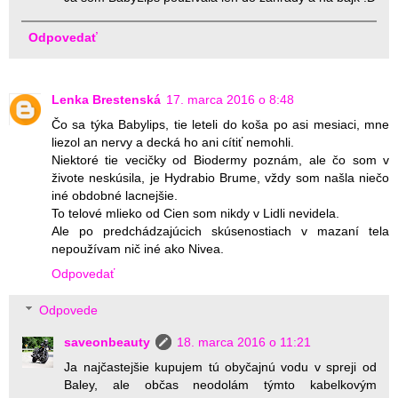
Odpovedať
Lenka Brestenská
17. marca 2016 o 8:48
Čo sa týka Babylips, tie leteli do koša po asi mesiaci, mne
liezol an nervy a decká ho ani cítiť nemohli.
Niektoré tie vecičky od Biodermy poznám, ale čo som v
živote neskúsila, je Hydrabio Brume, vždy som našla niečo
iné obdobné lacnejšie.
To telové mlieko od Cien som nikdy v Lidli nevidela.
Ale po predchádzajúcich skúsenostiach v mazaní tela
nepoužívam nič iné ako Nivea.
Odpovedať
Odpovede
saveonbeauty
18. marca 2016 o 11:21
Ja najčastejšie kupujem tú obyčajnú vodu v spreji od
Baley, ale občas neodolám týmto kabelkovým