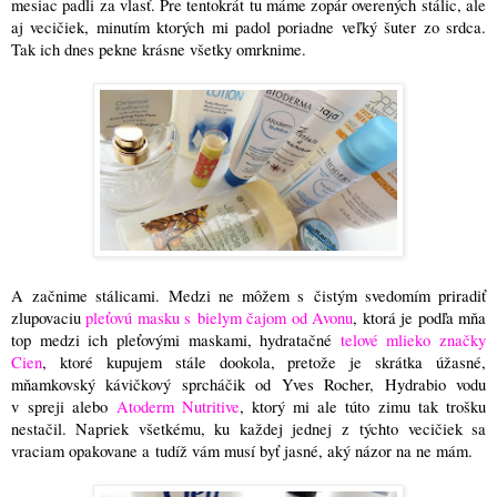
mesiac padli za vlasť. Pre tentokrát tu máme zopár overených stálic, ale
aj vecičiek, minutím ktorých mi padol poriadne veľký šuter zo srdca.
Tak ich dnes pekne krásne všetky omrknime.
A začnime stálicami. Medzi ne môžem s čistým svedomím priradiť
zlupovaciu
pleťovú masku s bielym čajom od Avonu
, ktorá je podľa mňa
top medzi ich pleťovými maskami, hydratačné
telové mlieko značky
Cien
, ktoré kupujem stále dookola, pretože je skrátka úžasné,
mňamkovský kávičkový sprcháčik od Yves Rocher, Hydrabio vodu
v spreji alebo
Atoderm Nutritive
, ktorý mi ale túto zimu tak trošku
nestačil. Napriek všetkému, ku každej jednej z týchto vecičiek sa
vraciam opakovane a tudíž vám musí byť jasné, aký názor na ne mám.