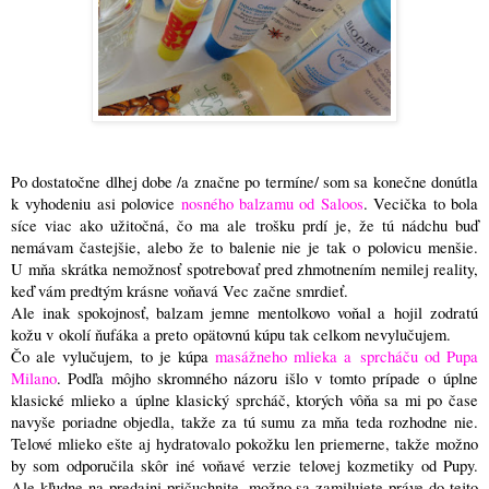
Po dostatočne dlhej dobe /a značne po termíne/ som sa konečne donútla
k vyhodeniu asi polovice
nosného balzamu od Saloos
. Vecička to bola
síce viac ako užitočná, čo ma ale trošku prdí je, že tú nádchu buď
nemávam častejšie, alebo že to balenie nie je tak o polovicu menšie.
U mňa skrátka nemožnosť spotrebovať pred zhmotnením nemilej reality,
keď vám predtým krásne voňavá Vec začne smrdieť.
Ale inak spokojnosť, balzam jemne mentolkovo voňal a hojil zodratú
kožu v okolí ňufáka a preto opätovnú kúpu tak celkom nevylučujem.
Čo ale vylučujem, to je kúpa
masážneho mlieka a sprcháču od Pupa
Milano
. Podľa môjho skromného názoru išlo v tomto prípade o úplne
klasické mlieko a úplne klasický sprcháč, ktorých vôňa sa mi po čase
navyše poriadne objedla, takže za tú sumu za mňa teda rozhodne nie.
Telové mlieko ešte aj hydratovalo pokožku len priemerne, takže možno
by som odporučila skôr iné voňavé verzie telovej kozmetiky od Pupy.
Ale kľudne na predajni pričuchnite, možno sa zamilujete práve do tejto