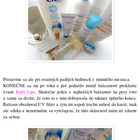
Pristavme sa ale pri ostatných padlých hrdinoch z minulého mesiaca.
KONEČNE sa mi po roku a pol podarilo minúť balzamové prekliatie
zvané
Baby Lips
. Skutočne jeden z najhorších balzamov na pery ever
a sama sa divím, že som to s ním dobojovala do takmer úplného konca.
Balzam obsahoval UV filter a tým mi aspoň trochu nahral do karát, inak
ale vďaka a nenormálne sa vytešujem, že túto skúsenosť mám už zdarne
za sebou.