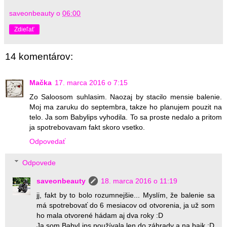
saveonbeauty
o
06:00
Zdieľať
14 komentárov:
Mačka
17. marca 2016 o 7:15
Zo Saloosom suhlasim. Naozaj by stacilo mensie balenie.
Moj ma zaruku do septembra, takze ho planujem pouzit na
telo. Ja som Babylips vyhodila. To sa proste nedalo a pritom
ja spotrebovavam fakt skoro vsetko.
Odpovedať
Odpovede
saveonbeauty
18. marca 2016 o 11:19
jj, fakt by to bolo rozumnejšie... Myslím, že balenie sa
má spotrebovať do 6 mesiacov od otvorenia, ja už som
ho mala otvorené hádam aj dva roky :D
Ja som BabyLips používala len do záhrady a na bajk :D