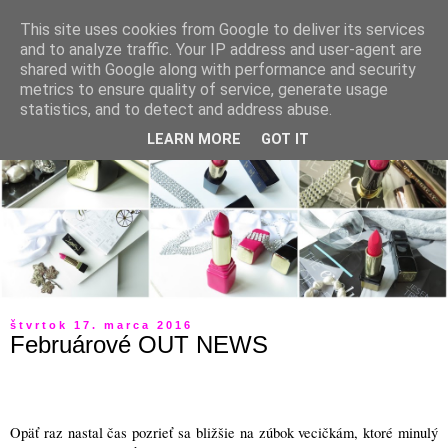
This site uses cookies from Google to deliver its services
and to analyze traffic. Your IP address and user-agent are
shared with Google along with performance and security
metrics to ensure quality of service, generate usage
statistics, and to detect and address abuse.
LEARN MORE
GOT IT
štvrtok 17. marca 2016
Februárové OUT NEWS
Opäť raz nastal čas pozrieť sa bližšie na zúbok vecičkám, ktoré minulý