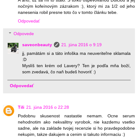
nočným kofeínovým zázrakom :), ktorý mi za 1/2 od jeho
nanesenia robil presne toto čo v tomto článku tebe.
Odpovedať
Odpovede
saveonbeauty
21. júna 2016 o 9:19
jj, pamätám si a táto infoška ma neuveriteľne sklamala
:D
Myslíš ten krém od Lavery? Ten je podľa mňa boží,
som zvedavá, čo naň budeš hovoriť :)
Odpovedať
Tili
21. júna 2016 o 22:28
Podobnu skusenost nastastie nemam. Ocne serum
nehodnotim ako nekvalitny vyrobok, nie kazdemu vsetko
sadne, ale na zaklade tvojej recenzie si ho pravdepodobne
nekupim, takze dakujem a cenim si takuto informaciu :)