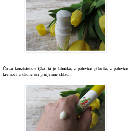
Čo sa konzistencie týka, tá je ľahučká, z polovice gélovitá, z polovice
krémová a okolie očí príííjemne chladí.