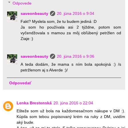
Odpovede
saveonbeauty
20. júna 2016 o 9:04
Fakt? Myslela som, že tu budem jediná :D
Ja som ho používala asi 2 týždne, potom som
vyčendžovala s mamou za môj obľúbený petržlen od
Ziaje :)
saveonbeauty
20. júna 2016 o 9:06
A teda dodám, že mama s ním bola spokojná :) /s
petržlenom aj s Alverde :)/
Odpovedať
Lenka Brestenská
20. júna 2016 o 22:04
Ešteže som už bola na každomesačnom nákupe v DM :).
Kúpila som tebou popisovaný krém na ruky z DM, uvidím
aký bude.
A áno, už sa mi to stalo. S toľko ospevovanou Dulciou a jej