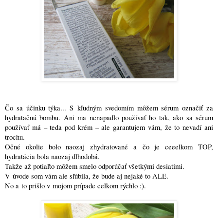
Čo sa účinku týka... S kľudným svedomím môžem sérum označiť za
hydratačnú bombu. Ani ma nenapadlo používať ho tak, ako sa sérum
používať má – teda pod krém – ale garantujem vám, že to nevadí ani
trochu.
Očné okolie bolo naozaj zhydratované a čo je ceeelkom TOP,
hydratácia bola naozaj dlhodobá.
Takže až potiaľto môžem smelo odporúčať všetkými desiatimi.
V úvode som vám ale sľúbila, že bude aj nejaké to ALE.
No a to prišlo v mojom prípade celkom rýchlo :)
.