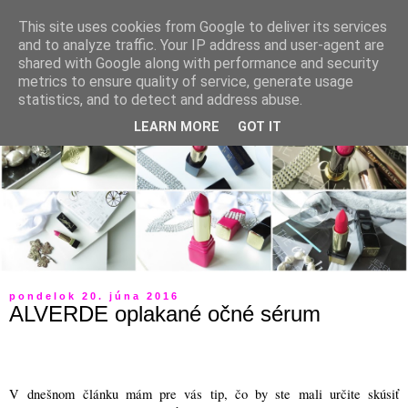
This site uses cookies from Google to deliver its services
and to analyze traffic. Your IP address and user-agent are
shared with Google along with performance and security
metrics to ensure quality of service, generate usage
statistics, and to detect and address abuse.
LEARN MORE
GOT IT
pondelok 20. júna 2016
ALVERDE oplakané očné sérum
V dnešnom článku mám pre vás tip, čo by ste mali určite skúsiť