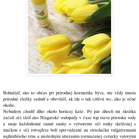
Bohužiaľ, ako to občas pri prírodnej kozmetike býva, nie vždy musia
prírodné zložky sadnúť a obzvlášť, ak ide o tak citlivú vec, ako je očné
okolie.
Nebudem chodiť dlho okolo horúcej kaše. Po pár dňoch mi skrátka
začali oči slziť ako Niagarské vodopády v čase top stavu prietoku vody
a moje každodenné ranné snahy o vytvorenie očí srnky skríženej s
mačkou z očí rotvajlera boli sprevádzané na striedačku vulgarizmami
najhrubšieho zrna a následným utieraním rozmazanej ceruzky vatovými