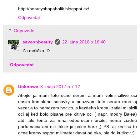
http://beautyshopaholik.blogspot.cz/
Odpovedať
Odpovede
saveonbeauty
22. júna 2016 o 16:40
Za máličko :D
Odpovedať
Unknown
8. mája 2017 o 7:12
Ahojte ja mam toto ocne serum a mam velmi citlive oci
nosim kontaktne sosovky a pouzivam toto serum rano aj
vecer a to nemozem hocico, s kazdeho kremu zatial mi slzili
oci aj ked bolo pisane pre citlive oci ( napr. modry Balea)
atd. ale tento za mna odporucam urcite, nema ziadnu
parfumaciu ani nic takze ja palec hore ;) PS: aj ked su to
ocne kremy aspon milimeter davat od oka, nie do kutikov :)