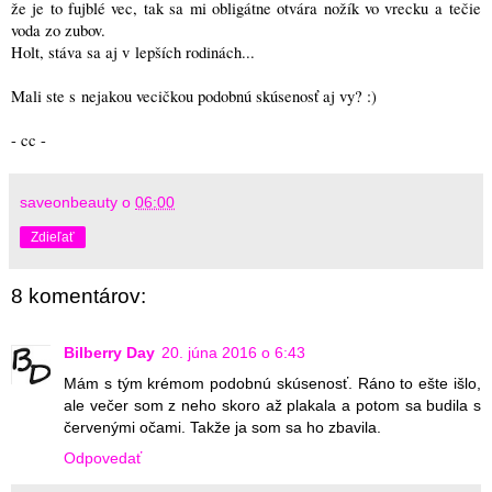
že je to fujblé vec, tak sa mi obligátne otvára nožík vo vrecku a tečie
voda zo zubov.
Holt, stáva sa aj v lepších rodinách..
.
Mali ste s nejakou vecičkou podobnú skúsenosť aj vy? :)
- cc -
saveonbeauty
o
06:00
Zdieľať
8 komentárov:
Bilberry Day
20. júna 2016 o 6:43
Mám s tým krémom podobnú skúsenosť. Ráno to ešte išlo,
ale večer som z neho skoro až plakala a potom sa budila s
červenými očami. Takže ja som sa ho zbavila.
Odpovedať