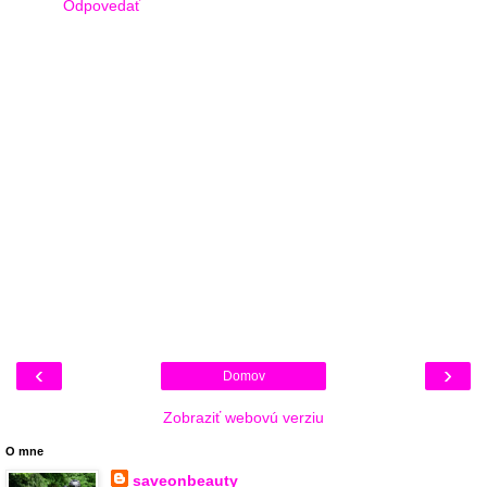
Odpovedať
‹
›
Domov
Zobraziť webovú verziu
O mne
saveonbeauty