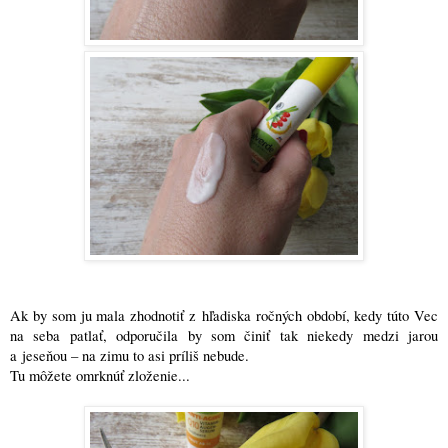
Ak by som ju mala zhodnotiť z hľadiska ročných období, kedy túto Vec
na seba patlať, odporučila by som činiť tak niekedy medzi jarou
a jeseňou – na zimu to asi príliš nebude.
Tu môžete omrknúť zloženie...