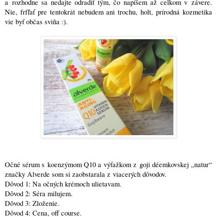
a rozhodne sa nedajte odradiť tým, čo napíšem až celkom v závere.
Nie, frfľať pre tentokrát nebudem ani trochu, holt, prírodná kozmetika
vie byť občas sviňa :)
.
Očné sérum s koenzýmom Q10 a výťažkom z goji déemkovskej „natur“
značky Alverde som si zaobstarala z viacerých dôvodov.
Dôvod 1: Na očných krémoch ulietavam.
Dôvod 2: Séra milujem.
Dôvod 3: Zloženie.
Dôvod 4: Cena, off course.