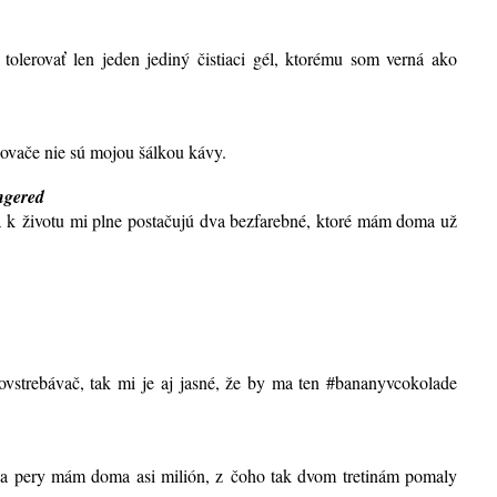
 tolerovať len jeden jediný čistiaci gél, ktorému som verná ako
ovače nie sú mojou šálkou kávy.
ngered
 a k životu mi plne postačujú dva bezfarebné, ktoré mám doma už
lovstrebávač, tak mi je aj jasné, že by ma ten #bananyvcokolade
 na pery mám doma asi milión, z čoho tak dvom tretinám pomaly