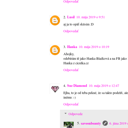
Odpovedať
Lusil
10. mája 2019 o 9:51
aj ja to opäť skúsim :D
Odpovedať
Hanka
10. mája 2019 o 10:19
Ahojky,
odebírám tě jako Hanka Blažková a na FB jako
Hanka z ciculka.cz
Odpovedať
Sue Diamond
10. mája 2019 o 12:47
Ejha, to je od teba pekné, že sa takto podelíš, a
inému :-)
Odpovedať
Odpovede
saveonbeauty
6. júna 2019 