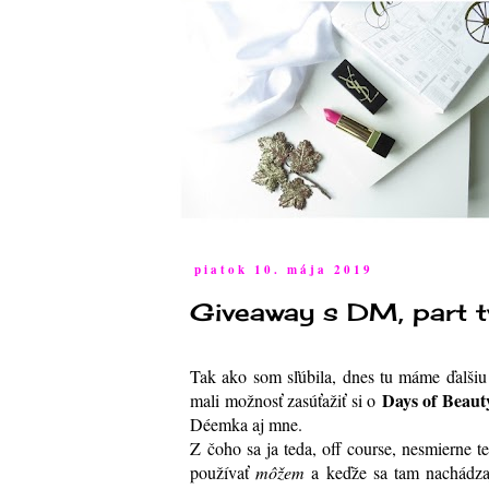
piatok 10. mája 2019
Giveaway s DM, part 
Tak ako som sľúbila, dnes tu máme ďalšiu
Days of Beaut
mali možnosť zasúťažiť si o
Déemka aj mne.
Z čoho sa ja teda, off course, nesmierne t
používať
môžem
a keďže sa tam nachádzaj