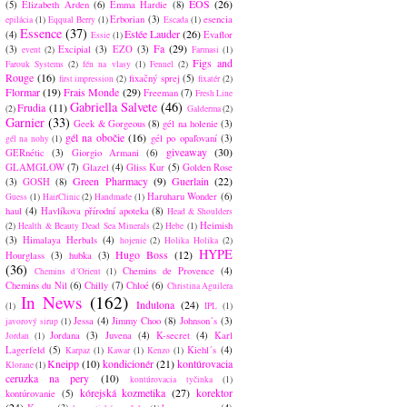
EOS
(26)
(5)
Elizabeth Arden
(6)
Emma Hardie
(8)
Erborian
(3)
esencia
epilácia
(1)
Eqqual Berry
(1)
Escada
(1)
Essence
(37)
Estée Lauder
(26)
(4)
Evaflor
Essie
(1)
Fa
(29)
(3)
Excipial
(3)
EZO
(3)
event
(2)
Farmasi
(1)
Figs and
Farouk Systems
(2)
fén na vlasy
(1)
Fennel
(2)
Rouge
(16)
fixačný sprej
(5)
first impression
(2)
fixatér
(2)
Flormar
(19)
Frais Monde
(29)
Freeman
(7)
Fresh Line
Gabriella Salvete
(46)
Frudia
(11)
(2)
Galderma
(2)
Garnier
(33)
Geek & Gorgeous
(8)
gél na holenie
(3)
gél na obočie
(16)
gél po opaľovaní
(3)
gél na nohy
(1)
giveaway
(30)
GERnétic
(3)
Giorgio Armani
(6)
GLAMGLOW
(7)
Glazel
(4)
Gliss Kur
(5)
Golden Rose
Green Pharmacy
(9)
Guerlain
(22)
(3)
GOSH
(8)
Haruharu Wonder
(6)
Guess
(1)
HairClinic
(2)
Handmade
(1)
haul
(4)
Havlíkova přírodní apoteka
(8)
Head & Shoulders
Heimish
(2)
Health & Beauty Dead Sea Minerals
(2)
Hebe
(1)
(3)
Himalaya Herbals
(4)
hojenie
(2)
Holika Holika
(2)
HYPE
Hugo Boss
(12)
Hourglass
(3)
hubka
(3)
(36)
Chemins de Provence
(4)
Chemins d´Orient
(1)
Chemins du Nil
(6)
Chilly
(7)
Chloé
(6)
Christina Aguilera
In News
(162)
Indulona
(24)
(1)
IPL
(1)
Jessa
(4)
Jimmy Choo
(8)
Johnson´s
(3)
javorový sirup
(1)
Jordana
(3)
Juvena
(4)
K-secret
(4)
Karl
Jordan
(1)
Lagerfeld
(5)
Kiehl´s
(4)
Karpaz
(1)
Kawar
(1)
Kenzo
(1)
Kneipp
(10)
kondicionér
(21)
kontúrovacia
Klorane
(1)
ceruzka na pery
(10)
kontúrovacia tyčinka
(1)
kórejská kozmetika
(27)
korektor
kontúrovanie
(5)
(24)