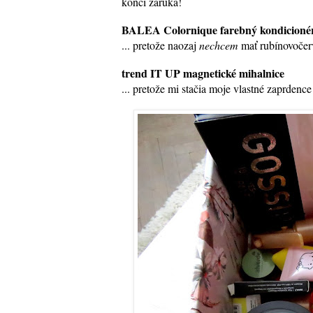
končí záruka!
BALEA Colornique farebný kondicionér
... pretože naozaj
nechcem
mať rubínovočer
trend IT UP magnetické mihalnice
... pretože mi stačia moje vlastné zaprdence