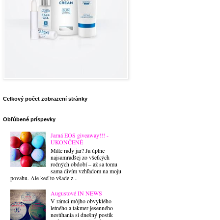
Celkový počet zobrazení stránky
Obľúbené príspevky
Jarná EOS giveaway!!! -
UKONČENÉ
Máte rady jar? Ja úplne
najsamradšej zo všetkých
ročných období – až sa tomu
sama divím vzhľadom na moju
povahu. Ale keď to všade z...
Augustové IN NEWS
V rámci môjho obvyklého
letného a takmer-jesenného
nestíhania si dnešný postík