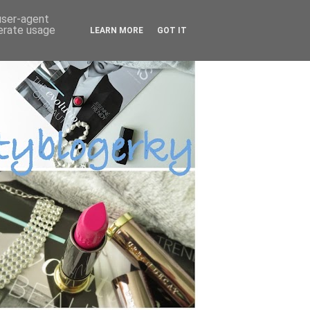
 user-agent
nerate usage
LEARN MORE
GOT IT