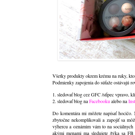
Všetky produkty okrem krému na ruky, ktor
Podmienky zapojenia do súťaže ostávajú ro
1. sledovať blog cez GFC /stĺpec vpravo,
2. sledovať blog na
Facebooku
alebo na
Ins
Do komentára mi môžete napísať hocičo. N
zbytočne nekomplikovali a zapojiť sa mô
výhercu a oznámim vám to na sociálnych s
akými menami ma sledujete /týka sa FB a