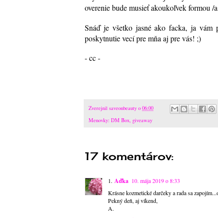
overenie bude musieť akoukoľvek formou /a 
Snáď je všetko jasné ako facka, ja vám 
poskytnutie vecí pre mňa aj pre vás! ;)
- cc -
Zverejnil
saveonbeauty
o
06:00
Menovky:
DM Box
,
giveaway
17 komentárov:
Aďka
10. mája 2019 o 8:33
Krásne kozmetické darčeky a rada sa zapojím...
Pekný deň, aj víkend,
A.