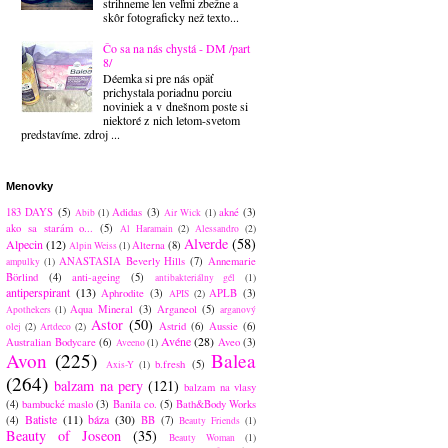
strihneme len veľmi zbežne a
skôr fotograficky než texto...
Čo sa na nás chystá - DM /part
8/
Déemka si pre nás opäť
prichystala poriadnu porciu
noviniek a v dnešnom poste si
niektoré z nich letom-svetom
predstavíme. zdroj ...
Menovky
183 DAYS
(5)
Adidas
(3)
akné
(3)
Abib
(1)
Air Wick
(1)
ako sa starám o...
(5)
Al Haramain
(2)
Alessandro
(2)
Alverde
(58)
Alpecin
(12)
Alterna
(8)
Alpin Weiss
(1)
ANASTASIA Beverly Hills
(7)
Annemarie
ampulky
(1)
Börlind
(4)
anti-ageing
(5)
antibakteriálny gél
(1)
antiperspirant
(13)
Aphrodite
(3)
APLB
(3)
APIS
(2)
Aqua Mineral
(3)
Arganeol
(5)
Apothekers
(1)
arganový
Astor
(50)
Astrid
(6)
Aussie
(6)
olej
(2)
Artdeco
(2)
Avéne
(28)
Australian Bodycare
(6)
Aveo
(3)
Aveeno
(1)
Avon
(225)
Balea
b.fresh
(5)
Axis-Y
(1)
(264)
balzam na pery
(121)
balzam na vlasy
(4)
bambucké maslo
(3)
Banila co.
(5)
Bath&Body Works
Batiste
(11)
báza
(30)
(4)
BB
(7)
Beauty Friends
(1)
Beauty of Joseon
(35)
Beauty Woman
(1)