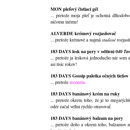
MON pleťový čistiaci gél
... pretože moja pleť je ochotná dlhodobo
ničomu inému!
ALVERDE krémový rozjasňovač
... pretože krémové a najmä
studené
rozjasň
183 DAYS lesk na pery v odtieni
040 Ta
... pretože ja lesková jednoducho nie som
asi tisíc rokov!
183 DAYS Gossip paletka očných tieňov
... pretože
recenzia
.
183 DAYS banánový krém na ruky
... pretože okrem toho, že je to megarých
odér začal veľmi rýchlo otravovať.
183 DAYS banánový balzam na pery
... pretože detto a okrem toho, balzamov