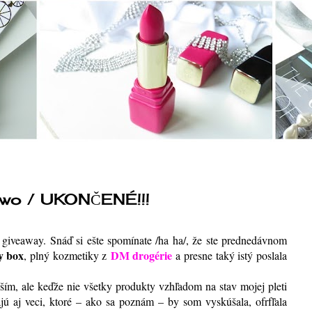
two / UKONČENÉ!!!
 giveaway. Snáď si ešte spomínate /ha ha/, že ste prednedávnom
y box
DM drogérie
, plný kozmetiky z
a presne taký istý poslala
eším, ale keďže nie všetky produkty vzhľadom na stav mojej pleti
ú aj veci, ktoré – ako sa poznám – by som vyskúšala, ofrfľala