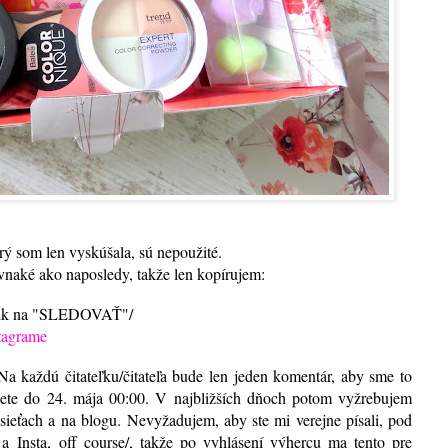
ý som len vyskúšala, sú nepoužité.
vnaké ako naposledy, takže len kopírujem:
 klik na "SLEDOVAŤ"/
tagrame
a každú čitateľku/čitateľa bude len jeden komentár, aby sme to
žete do 24. mája 00:00. V najbližších dňoch potom vyžrebujem
ieťach a na blogu. Nevyžadujem, aby ste mi verejne písali, pod
 Insta, off course/, takže po vyhlásení výhercu ma tento pre