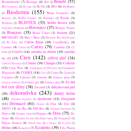
Benefit
(57)
Beautyblender
(7)
Beetique
(6)
Bell
(2)
Bi-Oil
(4)
BIO
(6)
BH Cosmetics
(2)
Bi Care
(1)
BioBeauty
Bioderma
(155)
Bione Cosmetics
(8)
(2)
Biosilk
(4)
Bionsen
(2)
BioPha Organic
(2)
Biorepair
(2)
BLISTEX
(33)
Bobbi Brown
(15)
Biotherm
(2)
Borotalco
(37)
Bottega Veneta
bodymist
(1)
Boemi
(2)
Bourjois
(35)
bronzer
(21)
(5)
Bronx Colors
(3)
BRUSHART
(3)
Burt´s Bees
(3)
Business Boy
(1)
Bvlgari
Calvin Klein
(10)
CareMedica
(4)
(1)
By Terry
(1)
Catrice
(79)
Carmex
(4)
Caudalie
(3)
Cartier
(1)
CC
CeraVe
(14)
ceruzka na obočie
(19)
ceruzka
krém
(2)
Cien
(142)
citlivá pleť
(34)
na oči
(15)
Clarins
(19)
Clinique
(31)
Collistar
Clara en Provence
(1)
(13)
Color Wow
(8)
Cosmetici
Compagnie de Provence
(1)
COSRX
(14)
Magistrali
(8)
Coxir
(3)
Coty
(2)
Croma
(1)
Curaprox
(5)
Cuticura
(3)
čistenie
(8)
čistiaca pena
(5)
čo mi
čistiaci gél
(8)
čistiaci olej
(5)
čistiace obrúsky
(1)
bol čert dlžný
(38)
dehydrovaná pleť
Davidoff
(3)
dekoratívka
(243)
denný krém
(20)
(48)
deodorant
(12)
Deoguard
dentálna hygiena
(1)
Dermacol
(61)
(11)
Dior
(4)
Dixi
(4)
Dionis
(1)
DKNY
(3)
dm Bio
(4)
DM Box
(8)
dočasné tetovanie
(1)
Dove
(75)
Doliva
(6)
Douglas
(8)
Dr.
Domáci lekár
(1)
Santé
(8)
Dresdner Essenz
(1)
druhá šanca
(2)
Dsquared2
(2)
Dulcia Natural
(4)
Dusch Das
(2)
e choice
(2)
E-style
(1)
Ecodenta
(39)
Ebelin
(16)
Ecocera
(7)
Elfa Pharm