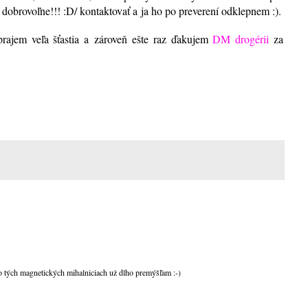
dobrovoľne!!! :D/ kontaktovať a ja ho po preverení odklepnem :)
.
prajem veľa šťastia a zároveň ešte raz ďakujem
DM drogérii
za
o tých magnetických mihalniciach už dlho premýšľam :-)