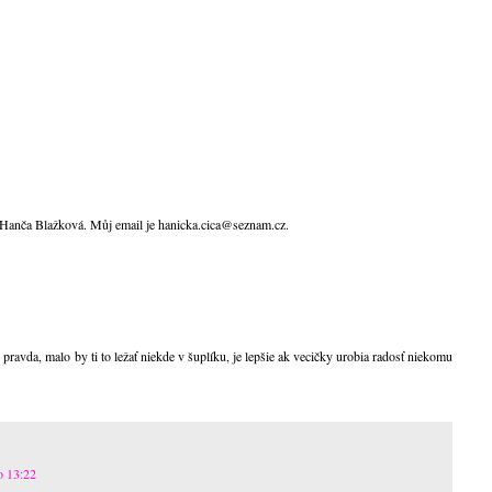
 Hanča Blažková. Můj email je hanicka.cica@seznam.cz.
le pravda, malo by ti to ležať niekde v šuplíku, je lepšie ak vecičky urobia radosť niekomu
o 13:22