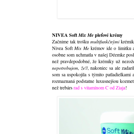
NIVEA Soft
pleťové krémy
Mix Me
Začnime tak trošku
multifunkčnými
krémikm
Nivea Soft
Mix Me
krémov ide o limitku a
osobne som uchmatla v našej Déemke posledn
než pravdepodobné, že krémiky už nezože
nepotrebujem, že!
/, nakoniec sa ale zada
som sa uspokojila s týmito patladielkami
rozmaznaná podstatne luxusnejšou kozmetik
než trebárs
rad s vitamínom C od Ziaja
!