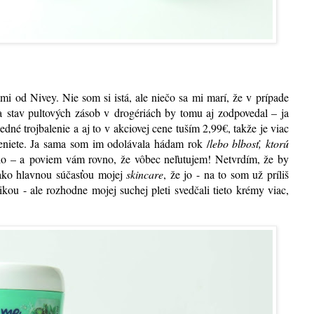
i od Nivey. Nie som si istá, ale niečo sa mi marí, že v prípade
 stav pultových zásob v drogériách by tomu aj zodpovedal – ja
é trojbalenie a aj to v akciovej cene tuším 2,99€, takže je viac
niete. Ja sama som im odolávala hádam rok /
lebo blbosť, ktorú
rilo – a poviem vám rovno, že vôbec neľutujem! Netvrdím, že by
 ako hlavnou súčasťou mojej
skincare
, že jo - na to som už príliš
ou - ale rozhodne mojej suchej pleti svedčali tieto krémy viac,