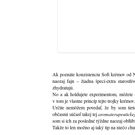
Ak poznáte konzistenciu Soft krémov od 
naozaj fajn – žiadna špeci-extra starostl
zhydratujú.
No a ak holdujete experimentom, môžete 
v tom je vlastne princíp tejto trojky krémov.
Určite nemôžem povedať, že by som tieto
občasnú súčasť takej tej
aromaterapeuticke
som si ich za posledné týždne naozaj obľúb
Takže to len možno aj taký tip na niečo chu