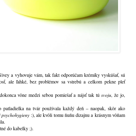
Nivey a vyhovuje vám, tak fakt odporúčam krémiky vyskúšať, sú
ivosť, ale ľahké, bez problémov sa vstrebú a celkom pekne pleť
dokonca vône medzi sebou pomiešať a nájsť tak tú
svoju
, že jo,
 patladielka na tvár používala každý deň – naopak, skôr ako
j psychohygieny
:)
, ale kvôli tomu ňuňu dizajnu a krásnym vôňam
ila.
tné do kabelky ;)
.