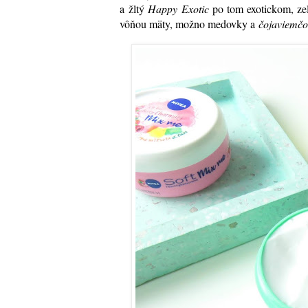
a žltý
Happy Exotic
po tom exotickom, z
vôňou mäty, možno medovky a
čojaviemčo