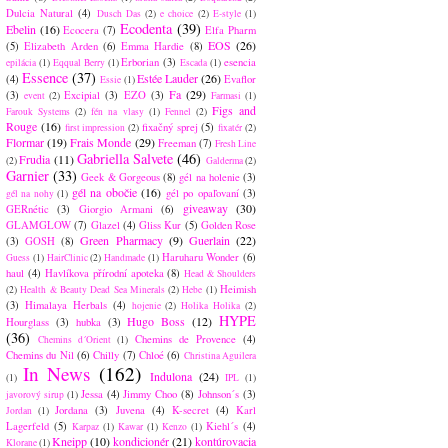
Dulcia Natural
(4)
Dusch Das
(2)
e choice
(2)
E-style
(1)
Ecodenta
(39)
Ebelin
(16)
Ecocera
(7)
Elfa Pharm
EOS
(26)
(5)
Elizabeth Arden
(6)
Emma Hardie
(8)
Erborian
(3)
esencia
epilácia
(1)
Eqqual Berry
(1)
Escada
(1)
Essence
(37)
Estée Lauder
(26)
(4)
Evaflor
Essie
(1)
Fa
(29)
(3)
Excipial
(3)
EZO
(3)
event
(2)
Farmasi
(1)
Figs and
Farouk Systems
(2)
fén na vlasy
(1)
Fennel
(2)
Rouge
(16)
fixačný sprej
(5)
first impression
(2)
fixatér
(2)
Flormar
(19)
Frais Monde
(29)
Freeman
(7)
Fresh Line
Gabriella Salvete
(46)
Frudia
(11)
(2)
Galderma
(2)
Garnier
(33)
Geek & Gorgeous
(8)
gél na holenie
(3)
gél na obočie
(16)
gél po opaľovaní
(3)
gél na nohy
(1)
giveaway
(30)
GERnétic
(3)
Giorgio Armani
(6)
GLAMGLOW
(7)
Glazel
(4)
Gliss Kur
(5)
Golden Rose
Green Pharmacy
(9)
Guerlain
(22)
(3)
GOSH
(8)
Haruharu Wonder
(6)
Guess
(1)
HairClinic
(2)
Handmade
(1)
haul
(4)
Havlíkova přírodní apoteka
(8)
Head & Shoulders
Heimish
(2)
Health & Beauty Dead Sea Minerals
(2)
Hebe
(1)
(3)
Himalaya Herbals
(4)
hojenie
(2)
Holika Holika
(2)
HYPE
Hugo Boss
(12)
Hourglass
(3)
hubka
(3)
(36)
Chemins de Provence
(4)
Chemins d´Orient
(1)
Chemins du Nil
(6)
Chilly
(7)
Chloé
(6)
Christina Aguilera
In News
(162)
Indulona
(24)
(1)
IPL
(1)
Jessa
(4)
Jimmy Choo
(8)
Johnson´s
(3)
javorový sirup
(1)
Jordana
(3)
Juvena
(4)
K-secret
(4)
Karl
Jordan
(1)
Lagerfeld
(5)
Kiehl´s
(4)
Karpaz
(1)
Kawar
(1)
Kenzo
(1)
Kneipp
(10)
kondicionér
(21)
kontúrovacia
Klorane
(1)