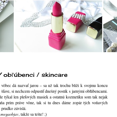
bľúbenci / skincare
 vôbec dá nazvať jarou – sa už tak trochu blíži k svojmu koncu
j šťave, si nechcem odpustiť dnešný postík s jarnými obľúbencami.
 ale týkal len pleťových masiek a ostatnú kozmetiku som tak nejak
mňa prím práve vône, tak si tu dnes dáme zopár tých voňavých
j prudko závislá.
n
megaobjav
, takže sa tešte! ;)