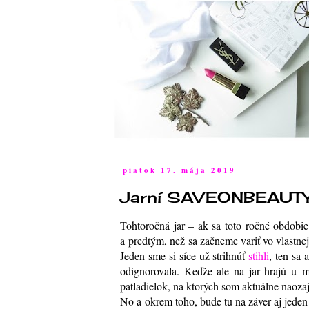
piatok 17. mája 2019
Jarní SAVEONBEAUTY o
Tohtoročná jar – ak sa toto ročné obdobie
a predtým, než sa začneme variť vo vlastne
Jeden sme si síce už strihnúť
stihli
, ten sa
odignorovala. Keďže ale na jar hrajú u 
patladielok, na ktorých som aktuálne naoza
No a okrem toho, bude tu na záver aj jede