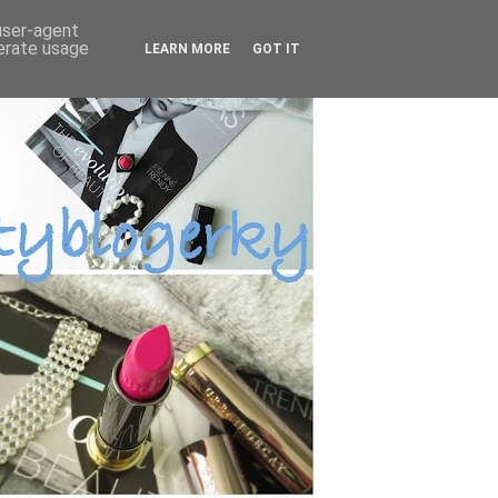
 user-agent
nerate usage
LEARN MORE
GOT IT