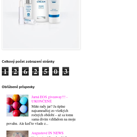
Celkový počet zobrazení stránky
1
2
6
2
5
0
3
Obľúbené príspevky
Jarná EOS giveaway!!! -
UKONČENÉ
Máte rady jar? Ja úplne
najsamradšej zo všetkých
ročných období – až sa tomu
sama divím vzhľadom na moju
povahu. Ale keď to všade z...
Augustové IN NEWS