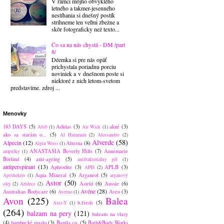
V rámci môjho obvyklého
letného a takmer-jesenného
nestíhania si dnešný postík
strihneme len veľmi zbežne a
skôr fotograficky než texto...
Čo sa na nás chystá - DM /part
8/
Déemka si pre nás opäť
prichystala poriadnu porciu
noviniek a v dnešnom poste si
niektoré z nich letom-svetom
predstavíme. zdroj ...
Menovky
183 DAYS
(5)
Adidas
(3)
akné
(3)
Abib
(1)
Air Wick
(1)
ako sa starám o...
(5)
Al Haramain
(2)
Alessandro
(2)
Alverde
(58)
Alpecin
(12)
Alterna
(8)
Alpin Weiss
(1)
ANASTASIA Beverly Hills
(7)
Annemarie
ampulky
(1)
Börlind
(4)
anti-ageing
(5)
antibakteriálny gél
(1)
antiperspirant
(13)
Aphrodite
(3)
APLB
(3)
APIS
(2)
Aqua Mineral
(3)
Arganeol
(5)
Apothekers
(1)
arganový
Astor
(50)
Astrid
(6)
Aussie
(6)
olej
(2)
Artdeco
(2)
Avéne
(28)
Australian Bodycare
(6)
Aveo
(3)
Aveeno
(1)
Avon
(225)
Balea
b.fresh
(5)
Axis-Y
(1)
(264)
balzam na pery
(121)
balzam na vlasy
(4)
bambucké maslo
(3)
Banila co.
(5)
Bath&Body Works