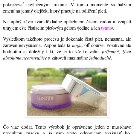
pokračovať navlhčenými rukami. V tomto momente sa balzam
zmení na jemný olejček, ktorý pracuje na odlíčení pleti.
Na úplný záver tvár dôkladne opláchnem čistou vodou a vzápätí
umyjem ešte čistiacim pleťovým gélom /jedine a len
týmto
/.
Výsledkom takéhoto procesu je dokonale čistá pleť, nemastná, ale
zároveň nevysušená. Aspoň teda tá
moja
, off course. Pozitívne ale
hodnotím aj dôležitý fakt, že je to všetko veľmi
príjemné
,
život
absolútne neotravujúce
a zároveň maximálne
jednoduché
.
Čo viac dodať. Tento výrobok je oprávnene jeden z must-have
produktov značky a ja vám vrelo odporúčam vyskúšať ho.