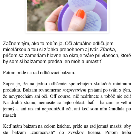
Začnem tým, ako to robím ja. Oči aktuálne odličujem
micelárkou a tou si zľahka prebehnem aj tvár.
Zľahka
,
pričom sa zameriam hlavne na okraje tváre pri vlasoch, ktoré
by som si balzamom predsa len mohla umastiť.
Potom príde na rad odličovací balzam.
Super je, že na jedno odlíčenie spotrebujem skutočné minimum
produktu. Balzam rovnomerne
rozprestriem
prstami po tvári s tým,
že nevynechám ani oči. Off course, nič nedrhnete a tobôž nie oči!
Na druhú stranu, nemusíte sa tejto oblasti báť – balzam je veľmi
jemný a ani raz mi nepodráždil oči, ani keď som ním šmrdlala po
riasach!
Keď mám balzam na celom ksichte, príde na rad jemná masáž, aby
ste balzam „zapracovali“ do zvyškov líčenia. Potom treba