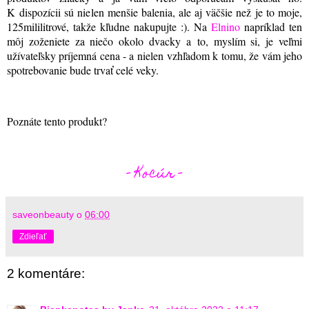
K dispozícii sú nielen menšie balenia, ale aj väčšie než je to moje,
125mililitrové, takže kľudne nakupujte :)
. Na
Elnino
napríklad ten
môj zoženiete za niečo okolo dvacky a to, myslím si, je veľmi
užívateľsky príjemná cena - a nielen vzhľadom k tomu, že vám jeho
spotrebovanie bude trvať celé veky.
Poznáte tento produkt?
- Kocúr -
saveonbeauty
o
06:00
Zdieľať
2 komentáre: