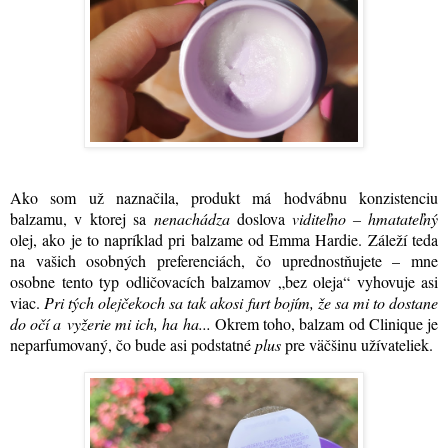
Ako som už naznačila, produkt má hodvábnu konzistenciu
balzamu, v ktorej sa
nenachádza
doslova
viditeľno – hmatateľný
olej, ako je to napríklad pri balzame od Emma Hardie. Záleží teda
na vašich osobných preferenciách, čo uprednostňujete – mne
osobne tento typ odličovacích balzamov „bez oleja“ vyhovuje asi
viac.
Pri tých olejčekoch sa tak akosi furt bojím, že sa mi to dostane
do očí a vyžerie mi ich, ha ha...
Okrem toho, balzam od Clinique je
neparfumovaný, čo bude asi podstatné
plus
pre väčšinu užívateliek.