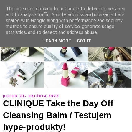
This site uses cookies from Google to deliver its services
and to analyze traffic. Your IP address and user-agent are
shared with Google along with performance and security
metrics to ensure quality of service, generate usage
statistics, and to detect and address abuse.
LEARN MORE
GOT IT
piatok 21. októbra 2022
CLINIQUE Take the Day Off
Cleansing Balm / Testujem
hype-produkty!