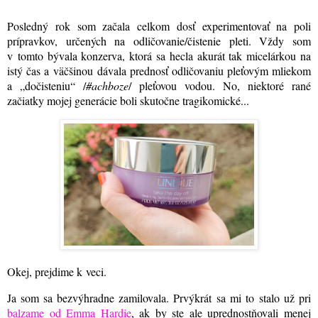
Posledný rok som začala celkom dosť experimentovať na poli
prípravkov, určených na odličovanie/čistenie pleti. Vždy som
v tomto bývala konzerva, ktorá sa hecla akurát tak micelárkou na
istý čas a väčšinou dávala prednosť odličovaniu pleťovým mliekom
a „dočisteniu“ /
#achboze
/ pleťovou vodou. No, niektoré rané
začiatky mojej generácie boli skutočne tragikomické...
Okej, prejdime k veci.
Ja som sa bezvýhradne zamilovala. Prvýkrát sa mi to stalo už pri
balzame od Emma Hardie
, ak by ste ale uprednostňovali menej