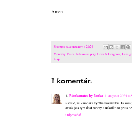
Amen.
Zverejnil
saveonbeauty
o
21:24
Menovky:
Balea
,
balzam na pery
,
Geek & Gorgeous
,
Laneig
Ziaja
1 komentár:
Biankanotes by Janka
1. augusta 2024 o 
Skvelé, že kamoška vyrába kozmetiku. Ja som ju
avšak je s tým dosť roboty a nakoľko to príliš 
Odpovedať