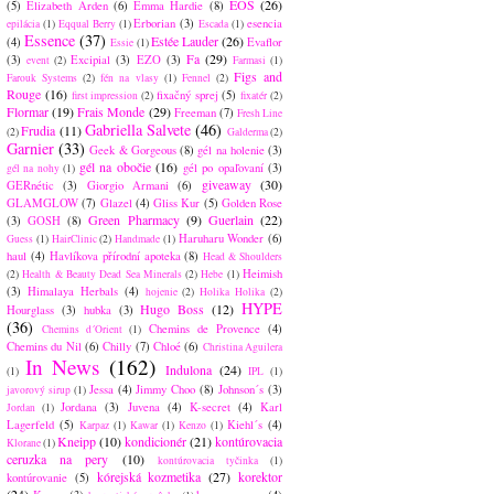
EOS
(26)
(5)
Elizabeth Arden
(6)
Emma Hardie
(8)
Erborian
(3)
esencia
epilácia
(1)
Eqqual Berry
(1)
Escada
(1)
Essence
(37)
Estée Lauder
(26)
(4)
Evaflor
Essie
(1)
Fa
(29)
(3)
Excipial
(3)
EZO
(3)
event
(2)
Farmasi
(1)
Figs and
Farouk Systems
(2)
fén na vlasy
(1)
Fennel
(2)
Rouge
(16)
fixačný sprej
(5)
first impression
(2)
fixatér
(2)
Flormar
(19)
Frais Monde
(29)
Freeman
(7)
Fresh Line
Gabriella Salvete
(46)
Frudia
(11)
(2)
Galderma
(2)
Garnier
(33)
Geek & Gorgeous
(8)
gél na holenie
(3)
gél na obočie
(16)
gél po opaľovaní
(3)
gél na nohy
(1)
giveaway
(30)
GERnétic
(3)
Giorgio Armani
(6)
GLAMGLOW
(7)
Glazel
(4)
Gliss Kur
(5)
Golden Rose
Green Pharmacy
(9)
Guerlain
(22)
(3)
GOSH
(8)
Haruharu Wonder
(6)
Guess
(1)
HairClinic
(2)
Handmade
(1)
haul
(4)
Havlíkova přírodní apoteka
(8)
Head & Shoulders
Heimish
(2)
Health & Beauty Dead Sea Minerals
(2)
Hebe
(1)
(3)
Himalaya Herbals
(4)
hojenie
(2)
Holika Holika
(2)
HYPE
Hugo Boss
(12)
Hourglass
(3)
hubka
(3)
(36)
Chemins de Provence
(4)
Chemins d´Orient
(1)
Chemins du Nil
(6)
Chilly
(7)
Chloé
(6)
Christina Aguilera
In News
(162)
Indulona
(24)
(1)
IPL
(1)
Jessa
(4)
Jimmy Choo
(8)
Johnson´s
(3)
javorový sirup
(1)
Jordana
(3)
Juvena
(4)
K-secret
(4)
Karl
Jordan
(1)
Lagerfeld
(5)
Kiehl´s
(4)
Karpaz
(1)
Kawar
(1)
Kenzo
(1)
Kneipp
(10)
kondicionér
(21)
kontúrovacia
Klorane
(1)
ceruzka na pery
(10)
kontúrovacia tyčinka
(1)
kórejská kozmetika
(27)
korektor
kontúrovanie
(5)
(24)