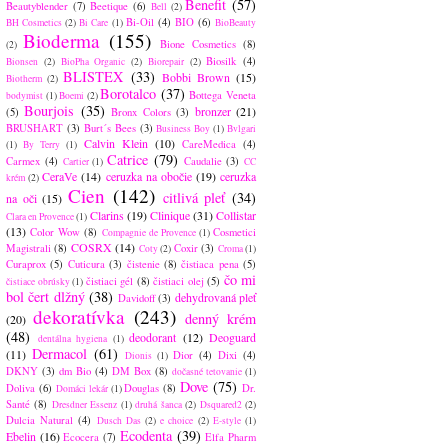
Benefit
(57)
Beautyblender
(7)
Beetique
(6)
Bell
(2)
Bi-Oil
(4)
BIO
(6)
BH Cosmetics
(2)
Bi Care
(1)
BioBeauty
Bioderma
(155)
Bione Cosmetics
(8)
(2)
Biosilk
(4)
Bionsen
(2)
BioPha Organic
(2)
Biorepair
(2)
BLISTEX
(33)
Bobbi Brown
(15)
Biotherm
(2)
Borotalco
(37)
Bottega Veneta
bodymist
(1)
Boemi
(2)
Bourjois
(35)
bronzer
(21)
(5)
Bronx Colors
(3)
BRUSHART
(3)
Burt´s Bees
(3)
Business Boy
(1)
Bvlgari
Calvin Klein
(10)
CareMedica
(4)
(1)
By Terry
(1)
Catrice
(79)
Carmex
(4)
Caudalie
(3)
Cartier
(1)
CC
CeraVe
(14)
ceruzka na obočie
(19)
ceruzka
krém
(2)
Cien
(142)
citlivá pleť
(34)
na oči
(15)
Clarins
(19)
Clinique
(31)
Collistar
Clara en Provence
(1)
(13)
Color Wow
(8)
Cosmetici
Compagnie de Provence
(1)
COSRX
(14)
Magistrali
(8)
Coxir
(3)
Coty
(2)
Croma
(1)
Curaprox
(5)
Cuticura
(3)
čistenie
(8)
čistiaca pena
(5)
čo mi
čistiaci gél
(8)
čistiaci olej
(5)
čistiace obrúsky
(1)
bol čert dlžný
(38)
dehydrovaná pleť
Davidoff
(3)
dekoratívka
(243)
denný krém
(20)
(48)
deodorant
(12)
Deoguard
dentálna hygiena
(1)
Dermacol
(61)
(11)
Dior
(4)
Dixi
(4)
Dionis
(1)
DKNY
(3)
dm Bio
(4)
DM Box
(8)
dočasné tetovanie
(1)
Dove
(75)
Doliva
(6)
Douglas
(8)
Dr.
Domáci lekár
(1)
Santé
(8)
Dresdner Essenz
(1)
druhá šanca
(2)
Dsquared2
(2)
Dulcia Natural
(4)
Dusch Das
(2)
e choice
(2)
E-style
(1)
Ecodenta
(39)
Ebelin
(16)
Ecocera
(7)
Elfa Pharm