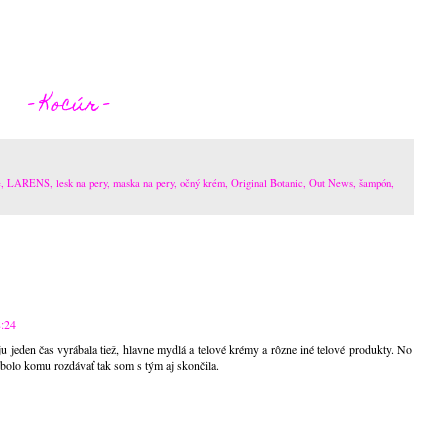
- Kocúr -
e
,
LARENS
,
lesk na pery
,
maska na pery
,
očný krém
,
Original Botanic
,
Out News
,
šampón
,
8:24
 jeden čas vyrábala tiež, hlavne mydlá a telové krémy a rôzne iné telové produkty. No
nebolo komu rozdávať tak som s tým aj skončila.