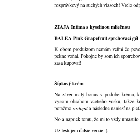
rozprávkový na suchých vlasoch! Vrelo od
ZIAJA Intima s kyselinou mliečnou
BALEA Pink Grapefruit sprchovací gél
K obom produktom nemám veľmi čo povedať
pekne voňal. Pokojne by som ich spotrebova
zasa kupovať!
Šípkový krém
Na záver malý bonus v podobe krému, kto
vyšším obsahom včelieho vosku, takže kré
potažmo
roztopiť
a následne naniesť na pleť
No a napriek tomu, že mi to vždy umastilo 
Už testujem ďalšie verzie :)
.