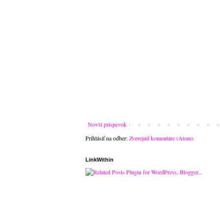
Novší príspevok
Prihlásiť na odber:
Zverejniť komentáre (Atom)
LinkWithin