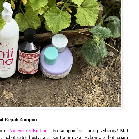
 Repair šampón
pu u
Annemarie Börlind
. Ten šampón bol naozaj výborný! Mal
al, nebol extra hustý, ale penil a umýval výborne a bol priam