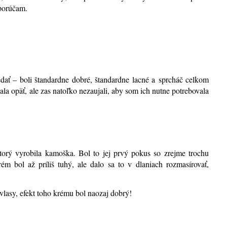
porúčam.
 – boli štandardne dobré, štandardne lacné a sprcháč celkom
la opäť, ale zas natoľko nezaujali, aby som ich nutne potrebovala
rý vyrobila kamoška. Bol to jej prvý pokus so zrejme trochu
m bol až príliš tuhý, ale dalo sa to v dlaniach rozmasírovať,
.
vlasy, efekt toho krému bol naozaj dobrý!