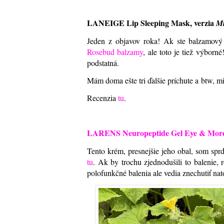
LANEIGE Lip Sleeping Mask, verzia
Mi
Jeden z objavov roka! Ak ste balzamový 
Rosebud balzamy
, ale toto je tiež výborn
podstatná
.
Mám doma ešte tri ďalšie príchute a btw, mi
Recenzia
tu
.
LARENS Neuropeptide Gel Eye & Mor
Tento krém, presnejšie jeho obal, som spr
tu
. Ak by trochu zjednodušili to balenie
polofunkčné balenia ale vedia znechutiť na