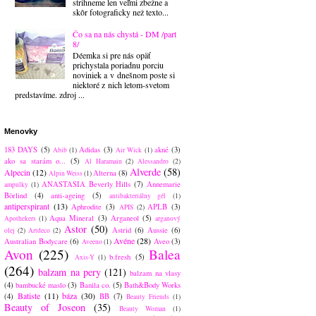
strihneme len veľmi zbežne a
skôr fotograficky než texto...
Čo sa na nás chystá - DM /part
8/
Déemka si pre nás opäť
prichystala poriadnu porciu
noviniek a v dnešnom poste si
niektoré z nich letom-svetom
predstavíme. zdroj ...
Menovky
183 DAYS
(5)
Adidas
(3)
akné
(3)
Abib
(1)
Air Wick
(1)
ako sa starám o...
(5)
Al Haramain
(2)
Alessandro
(2)
Alverde
(58)
Alpecin
(12)
Alterna
(8)
Alpin Weiss
(1)
ANASTASIA Beverly Hills
(7)
Annemarie
ampulky
(1)
Börlind
(4)
anti-ageing
(5)
antibakteriálny gél
(1)
antiperspirant
(13)
Aphrodite
(3)
APLB
(3)
APIS
(2)
Aqua Mineral
(3)
Arganeol
(5)
Apothekers
(1)
arganový
Astor
(50)
Astrid
(6)
Aussie
(6)
olej
(2)
Artdeco
(2)
Avéne
(28)
Australian Bodycare
(6)
Aveo
(3)
Aveeno
(1)
Avon
(225)
Balea
b.fresh
(5)
Axis-Y
(1)
(264)
balzam na pery
(121)
balzam na vlasy
(4)
bambucké maslo
(3)
Banila co.
(5)
Bath&Body Works
Batiste
(11)
báza
(30)
(4)
BB
(7)
Beauty Friends
(1)
Beauty of Joseon
(35)
Beauty Woman
(1)