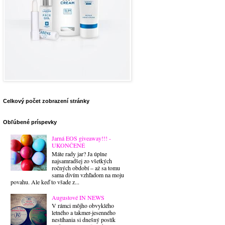
Celkový počet zobrazení stránky
Obľúbené príspevky
Jarná EOS giveaway!!! -
UKONČENÉ
Máte rady jar? Ja úplne
najsamradšej zo všetkých
ročných období – až sa tomu
sama divím vzhľadom na moju
povahu. Ale keď to všade z...
Augustové IN NEWS
V rámci môjho obvyklého
letného a takmer-jesenného
nestíhania si dnešný postík