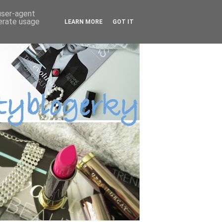
 user-agent
nerate usage
LEARN MORE
GOT IT