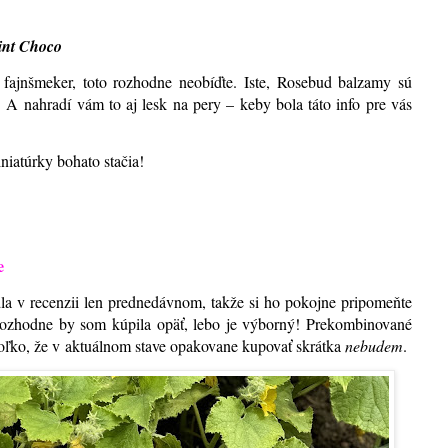
nt Choco
fajnšmeker, toto rozhodne neobíďte. Iste, Rosebud balzamy sú
é! A nahradí vám to aj lesk na pery – keby bola táto info pre vás
niatúrky bohato stačia!
e
dla v recenzii len prednedávnom, takže si ho pokojne pripomeňte
, rozhodne by som kúpila opäť, lebo je výborný! Prekombinované
toľko, že v aktuálnom stave opakovane kupovať skrátka
nebudem
.