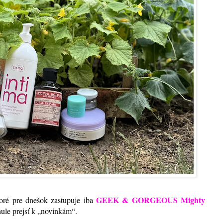
GEEK & GORGEOUS Mighty
toré pre dnešok zastupuje iba
le prejsť k „novinkám“.