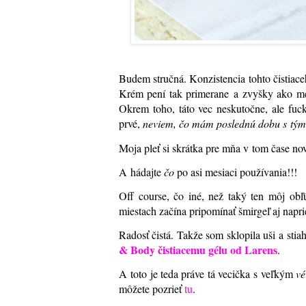
Budem stručná. Konzistencia tohto čistiac
Krém pení tak primerane a zvyšky ako mejk
Okrem toho, táto vec neskutočne, ale fuc
prvé,
neviem, čo mám poslednú dobu s tými 
Moja pleť si skrátka pre mňa v tom čase no
A hádajte
čo
po asi mesiaci používania!!!
Off course, čo iné, než taký ten môj obľ
miestach začína pripomínať šmirgeľ aj nap
Radosť čistá. Takže som sklopila uši a sti
& Body čistiacemu gélu od Larens
.
A toto je teda práve tá vecička s veľkým
vé
môžete pozrieť
tu
.