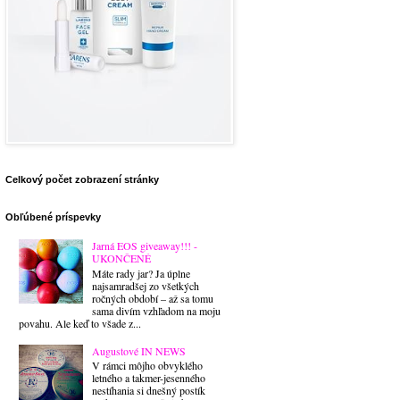
Celkový počet zobrazení stránky
Obľúbené príspevky
Jarná EOS giveaway!!! -
UKONČENÉ
Máte rady jar? Ja úplne
najsamradšej zo všetkých
ročných období – až sa tomu
sama divím vzhľadom na moju
povahu. Ale keď to všade z...
Augustové IN NEWS
V rámci môjho obvyklého
letného a takmer-jesenného
nestíhania si dnešný postík