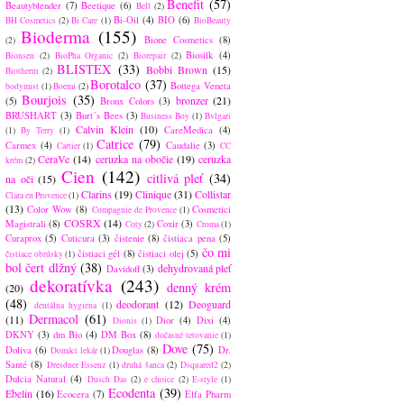
Benefit
(57)
Beautyblender
(7)
Beetique
(6)
Bell
(2)
Bi-Oil
(4)
BIO
(6)
BH Cosmetics
(2)
Bi Care
(1)
BioBeauty
Bioderma
(155)
Bione Cosmetics
(8)
(2)
Biosilk
(4)
Bionsen
(2)
BioPha Organic
(2)
Biorepair
(2)
BLISTEX
(33)
Bobbi Brown
(15)
Biotherm
(2)
Borotalco
(37)
Bottega Veneta
bodymist
(1)
Boemi
(2)
Bourjois
(35)
bronzer
(21)
(5)
Bronx Colors
(3)
BRUSHART
(3)
Burt´s Bees
(3)
Business Boy
(1)
Bvlgari
Calvin Klein
(10)
CareMedica
(4)
(1)
By Terry
(1)
Catrice
(79)
Carmex
(4)
Caudalie
(3)
Cartier
(1)
CC
CeraVe
(14)
ceruzka na obočie
(19)
ceruzka
krém
(2)
Cien
(142)
citlivá pleť
(34)
na oči
(15)
Clarins
(19)
Clinique
(31)
Collistar
Clara en Provence
(1)
(13)
Color Wow
(8)
Cosmetici
Compagnie de Provence
(1)
COSRX
(14)
Magistrali
(8)
Coxir
(3)
Coty
(2)
Croma
(1)
Curaprox
(5)
Cuticura
(3)
čistenie
(8)
čistiaca pena
(5)
čo mi
čistiaci gél
(8)
čistiaci olej
(5)
čistiace obrúsky
(1)
bol čert dlžný
(38)
dehydrovaná pleť
Davidoff
(3)
dekoratívka
(243)
denný krém
(20)
(48)
deodorant
(12)
Deoguard
dentálna hygiena
(1)
Dermacol
(61)
(11)
Dior
(4)
Dixi
(4)
Dionis
(1)
DKNY
(3)
dm Bio
(4)
DM Box
(8)
dočasné tetovanie
(1)
Dove
(75)
Doliva
(6)
Douglas
(8)
Dr.
Domáci lekár
(1)
Santé
(8)
Dresdner Essenz
(1)
druhá šanca
(2)
Dsquared2
(2)
Dulcia Natural
(4)
Dusch Das
(2)
e choice
(2)
E-style
(1)
Ecodenta
(39)
Ebelin
(16)
Ecocera
(7)
Elfa Pharm