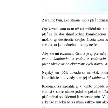
Začnime tým, ako strašne moja pleť neznáša
Opakovala som to tu už asi miliónkrát, al
pleť sa dá dosiahnuť jedine kombináciou 
možno aj desaťročie svojho života som z
a voda, to jednoducho dokopy nešlo!
Aby ste mi rozumeli, čistota je aj pre mňa 
tvár
v kombinácii s vodou z vodovodu
m
prechádzalo až do ekzematických stavov. A 
Nejaký ten rôčik dozadu sa mi však podar
kade ľahšie a odvtedy som jej
absolútne a 
Koronakríza zasiahla aj v tomto prípade 
som si v stave núdze jedného pekného dňa
pleť citlivú so sklonmi k začervenaniu. V 
a keďže značku Mixa mám zafixovanú ako ni
že.