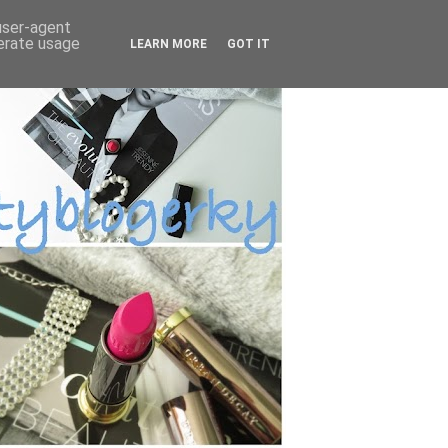
 user-agent
nerate usage
LEARN MORE
GOT IT