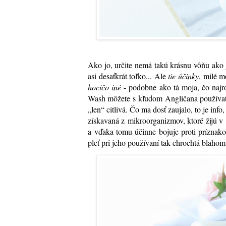
Ako jo, určite nemá takú krásnu vôňu ako 
asi desaťkrát toľko... Ale
tie účinky
, milé m
hocičo iné
- podobne ako tá moja, čo naj
Wash môžete s kľudom Angličana používať a
„len“ citlivá. Čo ma dosť zaujalo, to je inf
získavaná z mikroorganizmov, ktoré žijú v 
a vďaka tomu účinne bojuje proti príznako
pleť pri jeho používaní tak chrochtá blahom.