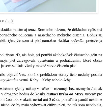
 vodu :)
.
e skrátka musím aj teraz. Som toho názoru, že dôkladne vyčistená
poriadneho odlíčenia a následného mokrého čistenia. Bohužiaľ,
abila tým, že som si pleť namokro skrátka
nečistila
, pretože ja
pol života :D, ale holt, pri použití akéhokoľvek čistiaceho gélu na
oja pleť zareagovala vysušením a podráždením, ktoré občas
ja som skúšala všetky možné verzie čistenia pleti.
ilo objaviť Vec, ktorá s prehľadom všetky tieto neduhy poslala
bezvýhradne
verná. Keby... Keby nebolo
keby
.
/extrémne rýchly nákup v rúške – rozumej: bez rozmyslu!/ a tak
čistiaci krém od Mixy
 v drogérke hodila do košíka
, určený pre
tom čase bol v akcii, nestál ani 3 éčka, pokiaľ ma pamäť neklame
ečo, čo by malo vyhovovať citlivej pleti, no tak som neodolala,