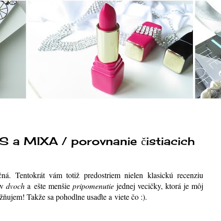
S a MIXA / porovnanie čistiacich
ná. Tentokrát vám totiž predostriem nielen klasickú recenziu
ov
dvoch
a ešte menšie
pripomenutie
jednej vecičky, ktorá je môj
ňujem! Takže sa pohodlne usaďte a viete čo :)
.