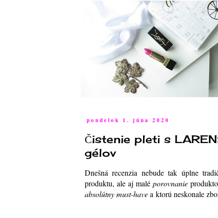
pondelok 1. júna 2020
Čistenie pleti s LAREN
gélov
Dnešná recenzia nebude tak úplne tradič
produktu, ale aj malé
porovnanie
produkt
absolútny must-have
a ktorú neskonale zbož