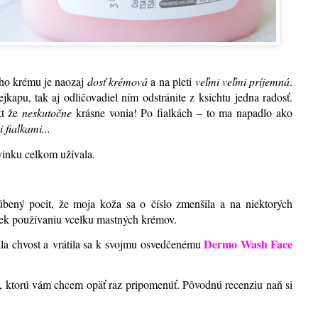
eho krému je naozaj
dosť krémová
a na pleti
veľmi veľmi príjemná
.
apu, tak aj odličovadiel ním odstránite z ksichtu jedna radosť.
kt že
neskutočne
krásne vonia! Po fialkách – to ma napadlo ako
fialkami...
vinku celkom užívala.
úbený pocit, že moja koža sa o číslo zmenšila a na niektorých
riek používaniu vcelku mastných krémov.
Dermo Wash Face
ahla chvost a vrátila sa k svojmu osvedčenému
, ktorú vám chcem opäť raz pripomenúť. Pôvodnú recenziu naň si