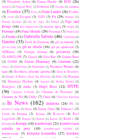
EOS
(26)
(5)
Elizabeth Arden
(6)
Emma Hardie
(8)
Erborian
(3)
esencia
epilácia
(1)
Eqqual Berry
(1)
Escada
(1)
Essence
(37)
Estée Lauder
(26)
(4)
Evaflor
Essie
(1)
Fa
(29)
(3)
Excipial
(3)
EZO
(3)
event
(2)
Farmasi
(1)
Figs and
Farouk Systems
(2)
fén na vlasy
(1)
Fennel
(2)
Rouge
(16)
fixačný sprej
(5)
first impression
(2)
fixatér
(2)
Flormar
(19)
Frais Monde
(29)
Freeman
(7)
Fresh Line
Gabriella Salvete
(46)
Frudia
(11)
(2)
Galderma
(2)
Garnier
(33)
Geek & Gorgeous
(8)
gél na holenie
(3)
gél na obočie
(16)
gél po opaľovaní
(3)
gél na nohy
(1)
giveaway
(30)
GERnétic
(3)
Giorgio Armani
(6)
GLAMGLOW
(7)
Glazel
(4)
Gliss Kur
(5)
Golden Rose
Green Pharmacy
(9)
Guerlain
(22)
(3)
GOSH
(8)
Haruharu Wonder
(6)
Guess
(1)
HairClinic
(2)
Handmade
(1)
haul
(4)
Havlíkova přírodní apoteka
(8)
Head & Shoulders
Heimish
(2)
Health & Beauty Dead Sea Minerals
(2)
Hebe
(1)
(3)
Himalaya Herbals
(4)
hojenie
(2)
Holika Holika
(2)
HYPE
Hugo Boss
(12)
Hourglass
(3)
hubka
(3)
(36)
Chemins de Provence
(4)
Chemins d´Orient
(1)
Chemins du Nil
(6)
Chilly
(7)
Chloé
(6)
Christina Aguilera
In News
(162)
Indulona
(24)
(1)
IPL
(1)
Jessa
(4)
Jimmy Choo
(8)
Johnson´s
(3)
javorový sirup
(1)
Jordana
(3)
Juvena
(4)
K-secret
(4)
Karl
Jordan
(1)
Lagerfeld
(5)
Kiehl´s
(4)
Karpaz
(1)
Kawar
(1)
Kenzo
(1)
Kneipp
(10)
kondicionér
(21)
kontúrovacia
Klorane
(1)
ceruzka na pery
(10)
kontúrovacia tyčinka
(1)
kórejská kozmetika
(27)
korektor
kontúrovanie
(5)
(24)