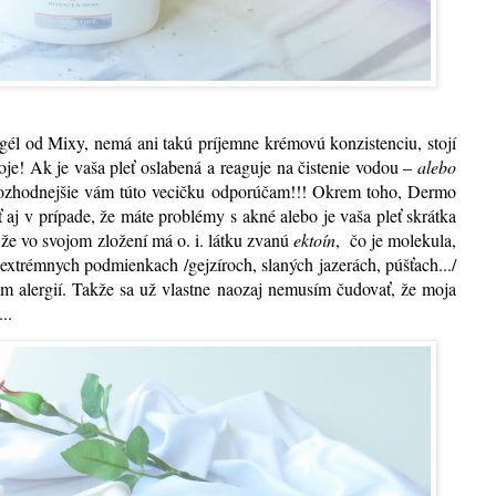
gél od Mixy, nemá ani takú príjemne krémovú konzistenciu, stojí
oje! Ak je vaša pleť oslabená a reaguje na čistenie vodou –
alebo
rozhodnejšie vám túto vecičku odporúčam!!! Okrem toho, Dermo
j v prípade, že máte problémy s akné alebo je vaša pleť skrátka
o, že vo svojom zložení má o. i. látku zvanú
ektoín
,
čo je molekula,
extrémnych podmienkach /gejzíroch, slaných jazerách, púšťach.../
m alergií. Takže sa už vlastne naozaj nemusím čudovať, že moja
..