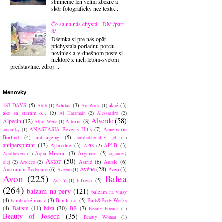
strihneme len veľmi zbežne a
skôr fotograficky než texto...
Čo sa na nás chystá - DM /part
8/
Déemka si pre nás opäť
prichystala poriadnu porciu
noviniek a v dnešnom poste si
niektoré z nich letom-svetom
predstavíme. zdroj ...
Menovky
183 DAYS
(5)
Adidas
(3)
akné
(3)
Abib
(1)
Air Wick
(1)
ako sa starám o...
(5)
Al Haramain
(2)
Alessandro
(2)
Alverde
(58)
Alpecin
(12)
Alterna
(8)
Alpin Weiss
(1)
ANASTASIA Beverly Hills
(7)
Annemarie
ampulky
(1)
Börlind
(4)
anti-ageing
(5)
antibakteriálny gél
(1)
antiperspirant
(13)
Aphrodite
(3)
APLB
(3)
APIS
(2)
Aqua Mineral
(3)
Arganeol
(5)
Apothekers
(1)
arganový
Astor
(50)
Astrid
(6)
Aussie
(6)
olej
(2)
Artdeco
(2)
Avéne
(28)
Australian Bodycare
(6)
Aveo
(3)
Aveeno
(1)
Avon
(225)
Balea
b.fresh
(5)
Axis-Y
(1)
(264)
balzam na pery
(121)
balzam na vlasy
(4)
bambucké maslo
(3)
Banila co.
(5)
Bath&Body Works
Batiste
(11)
báza
(30)
(4)
BB
(7)
Beauty Friends
(1)
Beauty of Joseon
(35)
Beauty Woman
(1)