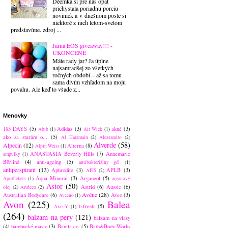
Déemka si pre nás opäť
prichystala poriadnu porciu
noviniek a v dnešnom poste si
niektoré z nich letom-svetom
predstavíme. zdroj ...
Jarná EOS giveaway!!! -
UKONČENÉ
Máte rady jar? Ja úplne
najsamradšej zo všetkých
ročných období – až sa tomu
sama divím vzhľadom na moju
povahu. Ale keď to všade z...
Menovky
183 DAYS
(5)
Adidas
(3)
akné
(3)
Abib
(1)
Air Wick
(1)
ako sa starám o...
(5)
Al Haramain
(2)
Alessandro
(2)
Alverde
(58)
Alpecin
(12)
Alterna
(8)
Alpin Weiss
(1)
ANASTASIA Beverly Hills
(7)
Annemarie
ampulky
(1)
Börlind
(4)
anti-ageing
(5)
antibakteriálny gél
(1)
antiperspirant
(13)
Aphrodite
(3)
APLB
(3)
APIS
(2)
Aqua Mineral
(3)
Arganeol
(5)
Apothekers
(1)
arganový
Astor
(50)
Astrid
(6)
Aussie
(6)
olej
(2)
Artdeco
(2)
Avéne
(28)
Australian Bodycare
(6)
Aveo
(3)
Aveeno
(1)
Avon
(225)
Balea
b.fresh
(5)
Axis-Y
(1)
(264)
balzam na pery
(121)
balzam na vlasy
(4)
bambucké maslo
(3)
Banila co.
(5)
Bath&Body Works