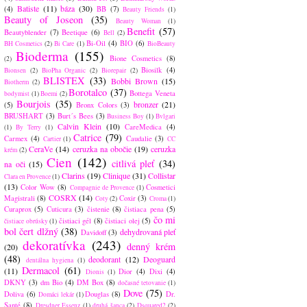
Batiste
(11)
báza
(30)
(4)
BB
(7)
Beauty Friends
(1)
Beauty of Joseon
(35)
Beauty Woman
(1)
Benefit
(57)
Beautyblender
(7)
Beetique
(6)
Bell
(2)
Bi-Oil
(4)
BIO
(6)
BH Cosmetics
(2)
Bi Care
(1)
BioBeauty
Bioderma
(155)
Bione Cosmetics
(8)
(2)
Biosilk
(4)
Bionsen
(2)
BioPha Organic
(2)
Biorepair
(2)
BLISTEX
(33)
Bobbi Brown
(15)
Biotherm
(2)
Borotalco
(37)
Bottega Veneta
bodymist
(1)
Boemi
(2)
Bourjois
(35)
bronzer
(21)
(5)
Bronx Colors
(3)
BRUSHART
(3)
Burt´s Bees
(3)
Business Boy
(1)
Bvlgari
Calvin Klein
(10)
CareMedica
(4)
(1)
By Terry
(1)
Catrice
(79)
Carmex
(4)
Caudalie
(3)
Cartier
(1)
CC
CeraVe
(14)
ceruzka na obočie
(19)
ceruzka
krém
(2)
Cien
(142)
citlivá pleť
(34)
na oči
(15)
Clarins
(19)
Clinique
(31)
Collistar
Clara en Provence
(1)
(13)
Color Wow
(8)
Cosmetici
Compagnie de Provence
(1)
COSRX
(14)
Magistrali
(8)
Coxir
(3)
Coty
(2)
Croma
(1)
Curaprox
(5)
Cuticura
(3)
čistenie
(8)
čistiaca pena
(5)
čo mi
čistiaci gél
(8)
čistiaci olej
(5)
čistiace obrúsky
(1)
bol čert dlžný
(38)
dehydrovaná pleť
Davidoff
(3)
dekoratívka
(243)
denný krém
(20)
(48)
deodorant
(12)
Deoguard
dentálna hygiena
(1)
Dermacol
(61)
(11)
Dior
(4)
Dixi
(4)
Dionis
(1)
DKNY
(3)
dm Bio
(4)
DM Box
(8)
dočasné tetovanie
(1)
Dove
(75)
Doliva
(6)
Douglas
(8)
Dr.
Domáci lekár
(1)
Santé
(8)
Dresdner Essenz
(1)
druhá šanca
(2)
Dsquared2
(2)