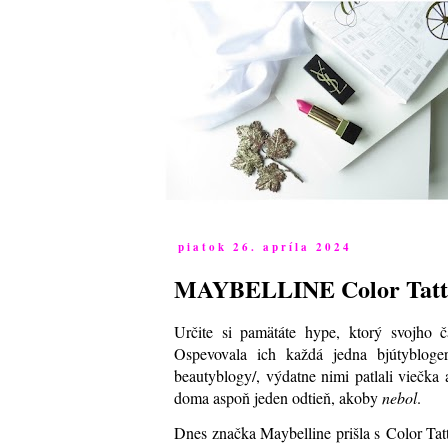
piatok 26. apríla 2024
MAYBELLINE Color Tattoo
Určite si pamätáte hype, ktorý svojho č
Ospevovala ich každá jedna bjútybloger
beautyblogy/, výdatne nimi patlali viečka
doma aspoň jeden odtieň, akoby
nebol
.
Dnes značka Maybelline prišla s Color Tatt