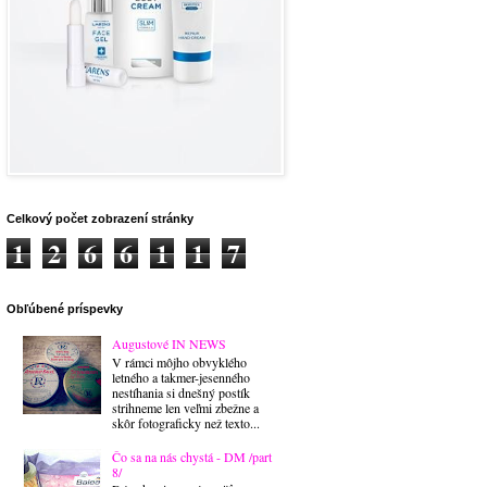
Celkový počet zobrazení stránky
1
2
6
6
1
1
7
Obľúbené príspevky
Augustové IN NEWS
V rámci môjho obvyklého
letného a takmer-jesenného
nestíhania si dnešný postík
strihneme len veľmi zbežne a
skôr fotograficky než texto...
Čo sa na nás chystá - DM /part
8/