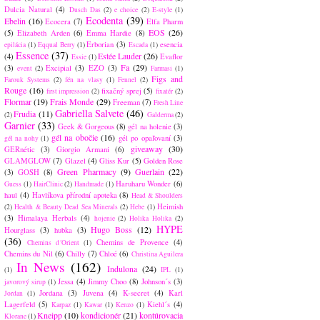
Dulcia Natural
(4)
Dusch Das
(2)
e choice
(2)
E-style
(1)
Ecodenta
(39)
Ebelin
(16)
Ecocera
(7)
Elfa Pharm
EOS
(26)
(5)
Elizabeth Arden
(6)
Emma Hardie
(8)
Erborian
(3)
esencia
epilácia
(1)
Eqqual Berry
(1)
Escada
(1)
Essence
(37)
Estée Lauder
(26)
(4)
Evaflor
Essie
(1)
Fa
(29)
(3)
Excipial
(3)
EZO
(3)
event
(2)
Farmasi
(1)
Figs and
Farouk Systems
(2)
fén na vlasy
(1)
Fennel
(2)
Rouge
(16)
fixačný sprej
(5)
first impression
(2)
fixatér
(2)
Flormar
(19)
Frais Monde
(29)
Freeman
(7)
Fresh Line
Gabriella Salvete
(46)
Frudia
(11)
(2)
Galderma
(2)
Garnier
(33)
Geek & Gorgeous
(8)
gél na holenie
(3)
gél na obočie
(16)
gél po opaľovaní
(3)
gél na nohy
(1)
giveaway
(30)
GERnétic
(3)
Giorgio Armani
(6)
GLAMGLOW
(7)
Glazel
(4)
Gliss Kur
(5)
Golden Rose
Green Pharmacy
(9)
Guerlain
(22)
(3)
GOSH
(8)
Haruharu Wonder
(6)
Guess
(1)
HairClinic
(2)
Handmade
(1)
haul
(4)
Havlíkova přírodní apoteka
(8)
Head & Shoulders
Heimish
(2)
Health & Beauty Dead Sea Minerals
(2)
Hebe
(1)
(3)
Himalaya Herbals
(4)
hojenie
(2)
Holika Holika
(2)
HYPE
Hugo Boss
(12)
Hourglass
(3)
hubka
(3)
(36)
Chemins de Provence
(4)
Chemins d´Orient
(1)
Chemins du Nil
(6)
Chilly
(7)
Chloé
(6)
Christina Aguilera
In News
(162)
Indulona
(24)
(1)
IPL
(1)
Jessa
(4)
Jimmy Choo
(8)
Johnson´s
(3)
javorový sirup
(1)
Jordana
(3)
Juvena
(4)
K-secret
(4)
Karl
Jordan
(1)
Lagerfeld
(5)
Kiehl´s
(4)
Karpaz
(1)
Kawar
(1)
Kenzo
(1)
Kneipp
(10)
kondicionér
(21)
kontúrovacia
Klorane
(1)