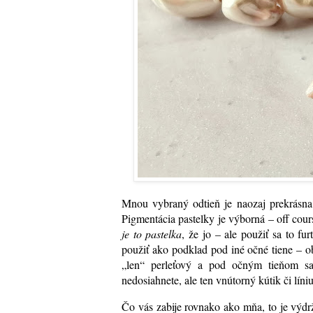
Mnou vybraný odtieň je naozaj prekrásn
Pigmentácia pastelky je výborná – off cou
je to pastelka
, že jo – ale použiť sa to fur
použiť ako podklad pod iné očné tiene – obz
„len“ perleťový a pod očným tieňom sa
nedosiahnete, ale ten vnútorný kútik či lín
Čo vás zabije rovnako ako mňa, to je výdr