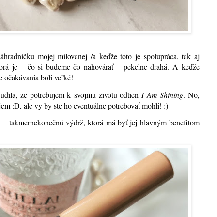
náhradníčku mojej milovanej /a keďže toto je spolupráca, tak aj
ktorá je – čo si budeme čo nahovárať – pekelne drahá. A keďže
e očakávania boli veľké!
dila, že potrebujem k svojmu životu odtieň
I Am Shining
. No,
jem :D, ale vy by ste ho eventuálne potrebovať mohli! :)
k – takmernekonečnú výdrž, ktorá má byť jej hlavným benefitom