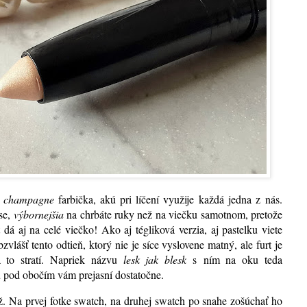
a
champagne
farbička, akú pri líčení využije každá jedna z nás.
rse,
výbornejšia
na chrbáte ruky než na viečku samotnom, pretože
t dá aj na celé viečko! Ako aj tégliková verzia, aj pastelku viete
vlášť tento odtieň, ktorý nie je síce vyslovene matný, ale furt je
 to stratí. Napriek názvu
lesk jak blesk
s ním na oku teda
iu pod obočím vám prejasní dostatočne.
ž. Na prvej fotke swatch, na druhej swatch po snahe zošúchať ho