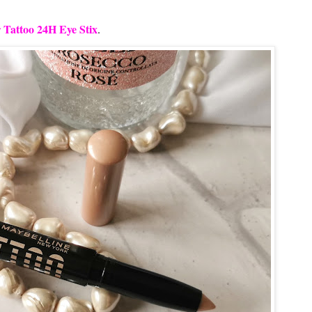
attoo 24H Eye Stix
.