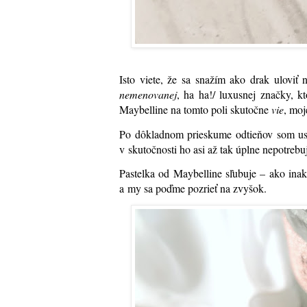
Isto viete, že sa snažím ako drak uloviť 
nemenovanej
, ha ha!/ luxusnej značky, 
Maybelline na tomto poli skutočne
vie
, moj
Po dôkladnom prieskume odtieňov som usú
v skutočnosti ho asi až tak úplne nepotrebu
Pastelka od Maybelline sľubuje – ako ina
a my sa poďme pozrieť na zvyšok.