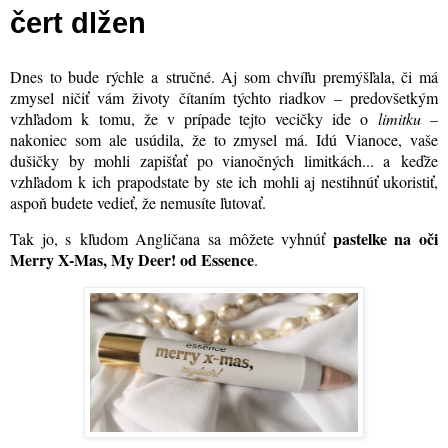
čert dlžen
Dnes to bude rýchle a stručné. Aj som chvíľu premýšľala, či má
zmysel ničiť vám životy čítaním týchto riadkov – predovšetkým
vzhľadom k tomu, že v prípade tejto vecičky ide o
limitku
–
nakoniec som ale usúdila, že to zmysel má. Idú Vianoce, vaše
dušičky by mohli zapišťať po vianočných limitkách... a keďže
vzhľadom k ich prapodstate by ste ich mohli aj nestihnúť ukoristiť,
aspoň budete vedieť, že nemusíte ľutovať.
pastelke na oči
Tak jo, s kľudom Angličana sa môžete vyhnúť
Merry X-Mas, My Deer! od Essence
.