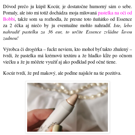
Dôvod prečo ju kúpil Kocúr, je dostatočne humorný sám o sebe.
Pomaly, ale isto mi totiž dochádza moja milovaná
pastelka na oči od
Bobbi
, takže som sa rozhodla, že presne toto ňuňátko od Essence
za 2 éčka aj niečo by ju eventuálne mohlo nahradiť.
Iste, lebo
nahradiť pastelku za 36 eur, to určite Essence zvládne ľavou
zadnou!
Výrobca či drogérka – fuckt neviem, kto mohol byť takto zhulený –
tvrdí, že pastelka má krémovú textúru a že hladko kĺže po očnom
viečku a že ju môžete využiť aj ako podklad pod očné tiene.
Kocúr tvrdí, že prd makový, ale poďme najskôr na tie pozitíva.