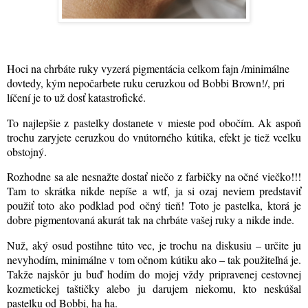
Hoci na chrbáte ruky vyzerá pigmentácia celkom fajn /minimálne
dovtedy, kým nepočarbete ruku ceruzkou od Bobbi Brown!/, pri
líčení je to už dosť katastrofické.
To najlepšie z pastelky dostanete v mieste pod obočím. Ak aspoň
trochu zaryjete ceruzkou do vnútorného kútika, efekt je tiež vcelku
obstojný.
Rozhodne sa ale nesnažte dostať niečo z farbičky na očné viečko!!!
Tam to skrátka nikde nepíše a wtf, ja si ozaj neviem predstaviť
použiť toto ako podklad pod očný tieň! Toto je pastelka, ktorá je
dobre pigmentovaná akurát tak na chrbáte vašej ruky a nikde inde.
Nuž, aký osud postihne túto vec, je trochu na diskusiu – určite ju
nevyhodím, minimálne v tom očnom kútiku ako – tak použiteľná je.
Takže najskôr ju buď hodím do mojej vždy pripravenej cestovnej
kozmetickej taštičky alebo ju darujem niekomu, kto neskúšal
pastelku od Bobbi, ha ha.