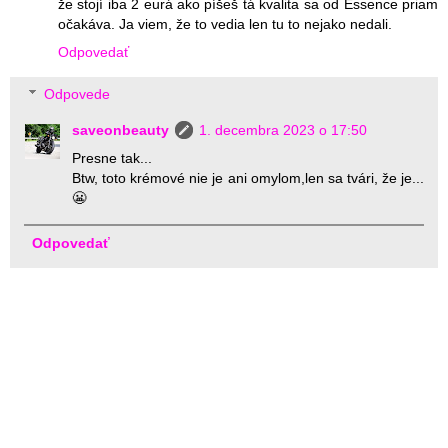
že stojí iba 2 eurá ako píšeš tá kvalita sa od Essence priam
očakáva. Ja viem, že to vedia len tu to nejako nedali.
Odpovedať
Odpovede
saveonbeauty
1. decembra 2023 o 17:50
Presne tak...
Btw, toto krémové nie je ani omylom,len sa tvári, že je...
😬
Odpovedať