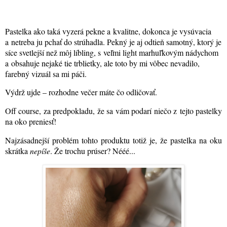
Pastelka ako taká vyzerá pekne a kvalitne, dokonca je vysúvacia
a netreba ju pchať do strúhadla. Pekný je aj odtieň samotný, ktorý je
síce svetlejší než môj líbling, s veľmi light marhuľkovým nádychom
a obsahuje nejaké tie trblietky, ale toto by mi vôbec nevadilo,
farebný vizuál sa mi páči.
Výdrž ujde – rozhodne večer máte čo odličovať.
Off course, za predpokladu, že sa vám podarí niečo z tejto pastelky
na oko preniesť!
Najzásadnejší problém tohto produktu totiž je, že pastelka na oku
skrátka
nepíše
. Že trochu prúser? Nééé...