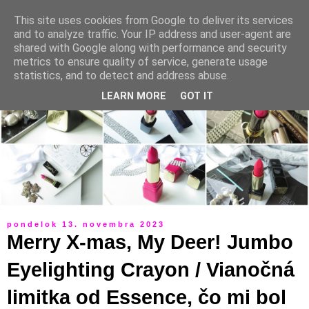
This site uses cookies from Google to deliver its services
and to analyze traffic. Your IP address and user-agent are
shared with Google along with performance and security
metrics to ensure quality of service, generate usage
statistics, and to detect and address abuse.
LEARN MORE
GOT IT
pondelok 13. novembra 2023
Merry X-mas, My Deer! Jumbo
Eyelighting Crayon / Vianočná
limitka od Essence, čo mi bol