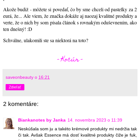
Akože budiž - môžete si povedať, čo by sme chceli od pastelky za 2
eurá, že... Ale viem, že značka dokáže aj naozaj kvalitné produkty a
verte, že o nich by som písala článok s rovnakým oduševnením, ako
ten dnešný! :D
Schválne, ulakomili ste sa niektorá na toto?
- Kocúr -
saveonbeauty
o
16:21
Zdieľať
2 komentáre:
Biankanotes by Janka
14. novembra 2023 o 11:39
Neskúšala som ju a takéto krémové produkty mi nedržia tak
či tak. Avšak Essence má dosť kvalitné produkty čiže je fuk,